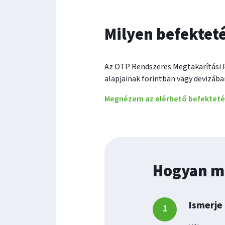
Milyen befekteté
Az OTP Rendszeres Megtakarítási
alapjainak forintban vagy devizába
Megnézem az elérhető befektetési
Hogyan m
Ismerje