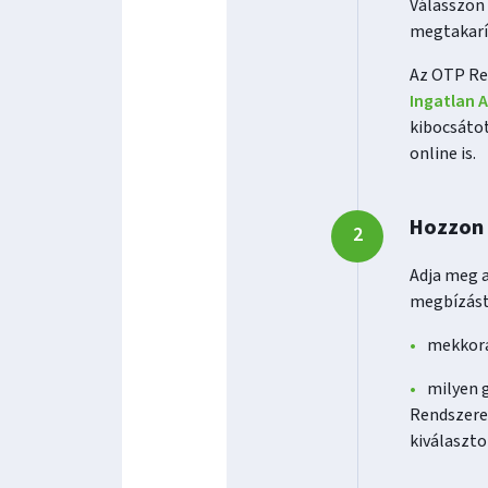
Válasszon 
megtakarí
Az OTP Re
Ingatlan 
kibocsátot
online is.
Hozzon 
Adja meg a
megbízást
mekkora
milyen g
Rendszeres
kiválaszto