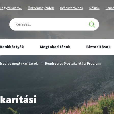
tartalmához
navigációhoz
Kiválaszott
Kiválaszott
Kiválaszott
Kiválaszott
Kivál
Nagyvállalatok
Önkormányzatok
Befektetőknek
Rólunk
Pana
üzletág
üzletág
üzletág
üzletág
üzlet
Keresés
Találatok
száma:
0
Bankkártyák
Megtakarítások
Biztosítások
dszeres megtakarítások
Rendszeres Megtakarítási Program
karítási