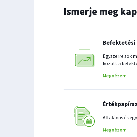
Ismerje meg kap
Befektetési
Egyszerre sok m
között a befekt
Megnézem
Értékpapírs
Általános és egy
Megnézem