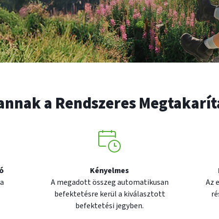
vannak a Rendszeres Megtakarí
tó
Kényelmes
 a
A megadott összeg automatikusan
Az 
befektetésre kerül a kiválasztott
ré
befektetési jegyben.