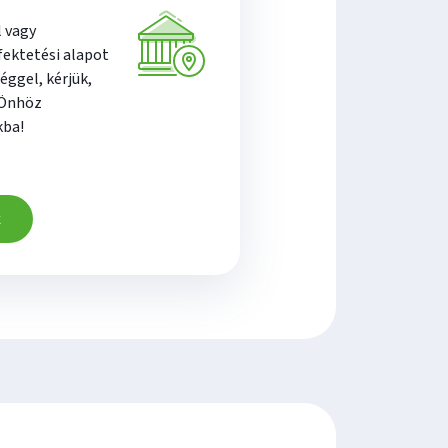
 vagy
ektetési alapot
éggel, kérjük,
Önhöz
kba!
k