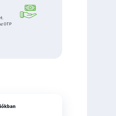
t.
 az OTP
iókban