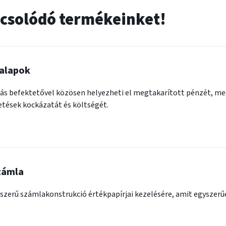
csolódó termékeinket!
 alapok
ás befektetővel közösen helyezheti el megtakarított pénzét, m
etések kockázatát és költségét.
zámla
szerű számlakonstrukció értékpapírjai kezelésére, amit egyszerűe