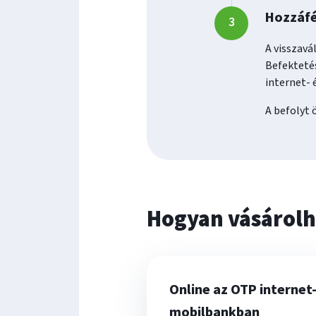
Hozzáfé
A visszavá
Befektetés
internet- 
A befolyt 
Hogyan vásárolh
Online az OTP internet-
mobilbankban