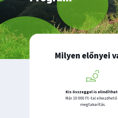
Milyen előnyei 
Kis összeggel is elindítha
Már 10 000 Ft-tal elkezdhető
megtakarítás.