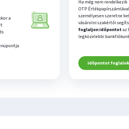
Ha még nem rendelkezik
OTP Értékpapírszámlával
személyesen szeretne bef
kkor a
vásárolni szakértői segíts
ét
foglaljon időpontot
az 
és
legközelebbi bankfiókun
nüpontja
Időpontot foglalo