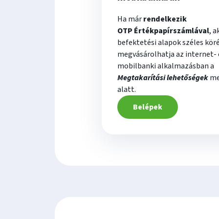
Ha már
rendelkezik
OTP Értékpapírszámlával
, a
befektetési alapok széles kör
megvásárolhatja az internet- 
mobilbanki alkalmazásban a
Megtakarítási lehetőségek
me
alatt.
Belépek