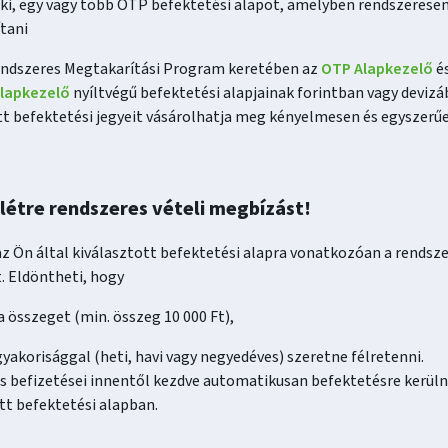
ki, egy vagy több OTP befektetési alapot, amelyben rendszerese
tani
ndszeres Megtakarítási Program keretében az
OTP Alapkezelő
é
Alapkezelő
nyíltvégű befektetési alapjainak forintban vagy deviz
t befektetési jegyeit vásárolhatja meg kényelmesen és egyszerűe
létre rendszeres vételi megbízást!
z Ön által kiválasztott befektetési alapra vonatkozóan a rendsze
. Eldöntheti, hogy
 összeget (min. összeg 10 000 Ft),
yakorisággal (heti, havi vagy negyedéves) szeretne félretenni.
 befizetései innentől kezdve automatikusan befektetésre kerüln
tt befektetési alapban.