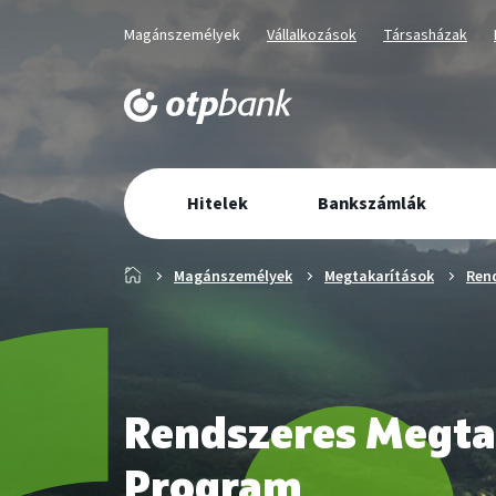
Üzletág
Kiválaszott
Kiválaszott
Kiválaszott
Magánszemélyek
Vállalkozások
Társasházak
üzletág
üzletág
üzletág
választó
navigáció
Elsődleges
Hitelek
Bankszámlák
navigáció
Főoldal
Magánszemélyek
Megtakarítások
Ren
Rendszeres Megta
Program