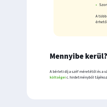
Szom
A több
érhető 
Mennyibe kerül
A bérleti díj a széf méretétől és a 
költségei
c. hirdetményből tájéko