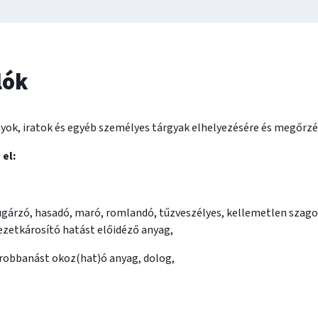
lók
yok, iratok és egyéb személyes tárgyak elhelyezésére és megőrzé
el:
gárzó, hasadó, maró, romlandó, tűzveszélyes, kellemetlen szagot
zetkárosító hatást előidéző anyag,
 robbanást okoz(hat)ó anyag, dolog,