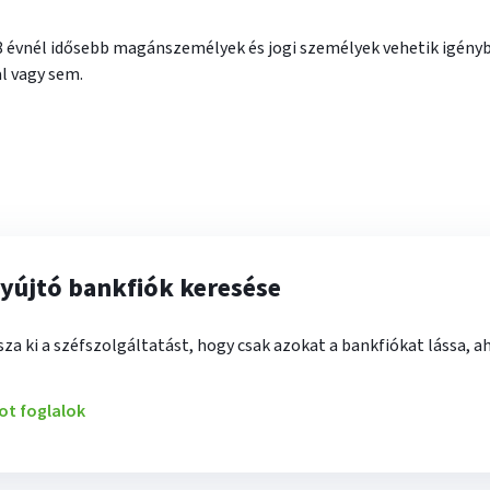
 évnél idősebb magánszemélyek és jogi személyek vehetik igénybe
l vagy sem.
nyújtó bankfiók keresése
sza ki a széfszolgáltatást, hogy csak azokat a bankfiókat lássa, a
ot foglalok