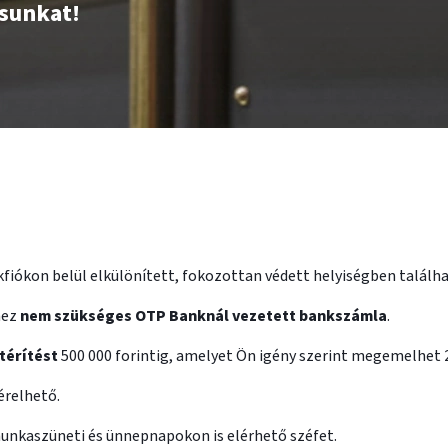
ásunkat!
kfiókon belül elkülönített, fokozottan védett helyiségben találh
hez
nem szükséges OTP Banknál vezetett bankszámla
.
térítést
500 000 forintig, amelyet Ön igény szerint megemelhet 2 
érelhető.
munkaszüneti és ünnepnapokon is elérhető széfet.