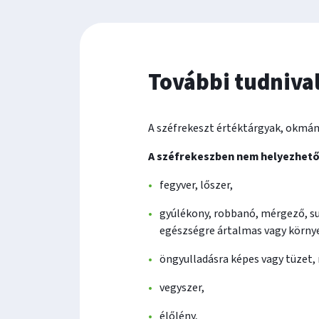
További tudniva
A széfrekeszt értéktárgyak, okmán
A széfrekeszben nem helyezhető 
fegyver, lőszer,
gyúlékony, robbanó, mérgező, su
egészségre ártalmas vagy környe
öngyulladásra képes vagy tüzet,
vegyszer,
élőlény,