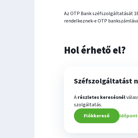
Az OTP Bank széfszolgáltatását 18
rendelkeznek-e OTP bankszámláva
Hol érhető el?
Széfszolgáltatást 
A
részletes keresésnél
válas
szolgáltatás.
Fiókkereső
Időpont