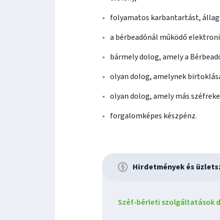
folyamatos karbantartást, állag
a bérbeadónál működő elektronik
bármely dolog, amely a Bérbead
olyan dolog, amelynek birtoklásá
olyan dolog, amely más széfreke
forgalomképes készpénz.
Hirdetmények és üzlets
Széf-bérleti szolgáltatások dí