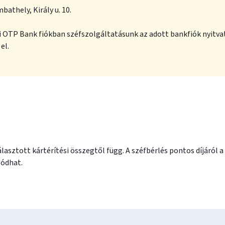
bathely, Király u. 10.
i OTP Bank fiókban széfszolgáltatásunk az adott bankfiók nyitvat
el.
?
választott kártérítési összegtől függ. A széfbérlés pontos díjáról a
zódhat.