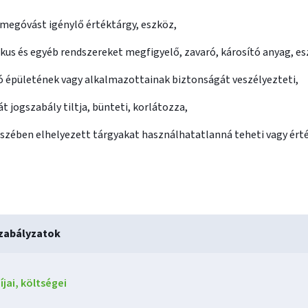
megóvást igénylő értéktárgy, eszköz,
us és egyéb rendszereket megfigyelő, zavaró, károsító anyag, es
ó épületének vagy alkalmazottainak biztonságát veszélyezteti,
t jogszabály tiltja, bünteti, korlátozza,
szében elhelyezett tárgyakat használhatatlanná teheti vagy ért
zabályzatok
jai, költségei