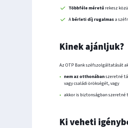
Többféle méretű
rekesz közü
A
bérleti díj rugalmas
a széfr
Kinek ajánljuk?
Az OTP Bank széfszolgáltatását ak
nem az otthonában
szeretné tá
vagy családi örökségét, vagy
akkor is biztonságban szeretné t
Ki veheti igényb