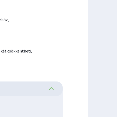
zköz,
ékét csökkentheti,