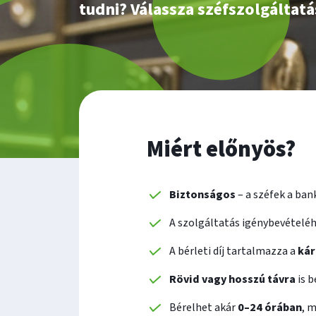
tudni? Válassza széfszolgáltat
Miért előnyös?
Biztonságos
– a széfek a ban
A szolgáltatás igénybevételé
A bérleti díj tartalmazza a
kár
Rövid vagy hosszú távra
is b
Bérelhet akár
0–24 órában
, 