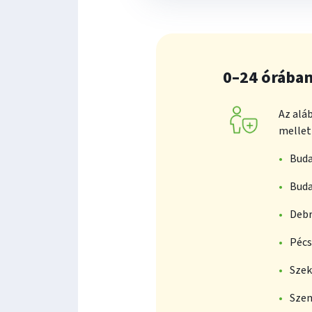
0–24 órában
Az alá
mellett
Buda
Buda
Debr
Pécs
Szek
Szen