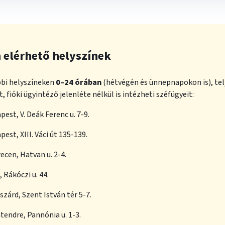
 elérhető helyszínek
bbi helyszíneken
0–24 órában
(hétvégén és ünnepnapokon is), telj
, fióki ügyintéző jelenléte nélkül is intézheti széfügyeit:
pest, V. Deák Ferenc u. 7-9.
pest, XIII. Váci út 135-139.
ecen, Hatvan u. 2-4.
, Rákóczi u. 44.
szárd, Szent István tér 5-7.
tendre, Pannónia u. 1-3.