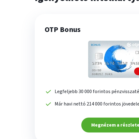
OTP Bonus
Legfeljebb 30 000 forintos pénzvisszaté
Már havi nettó 214 000 forintos jövedel
Megnézem a részlet