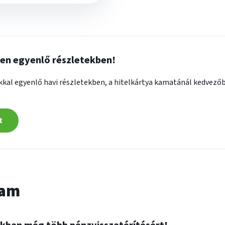
sen egyenlő részletekben!
kkal egyenlő havi részletekben, a hitelkártya kamatánál kedvezőb
t
ram