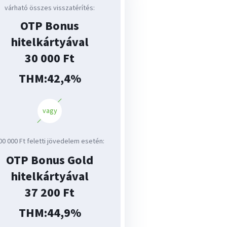
várható összes visszatérítés:
redménye
OTP Bonus
hitelkártyával
30 000 Ft
THM:
42,4%
00 000 Ft feletti jövedelem esetén:
OTP Bonus Gold
hitelkártyával
37 200 Ft
THM:
44,9%