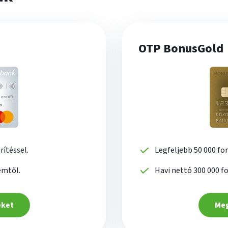
OTP BonusGold
rítéssel.
Legfeljebb 50 000 for
emtől.
Havi nettó 300 000 f
eket
Meg