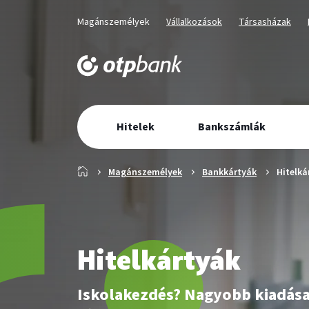
Üzletág
Kiválaszott
Kiválaszott
Kiválaszott
Magánszemélyek
Vállalkozások
Társasházak
üzletág
üzletág
üzletág
választó
navigáció
Elsődleges
Hitelek
Bankszámlák
navigáció
Főoldal
Magánszemélyek
Bankkártyák
Hitelká
Hitelkártyák
Iskolakezdés? Nagyobb kiadása