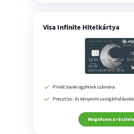
Visa Infinite Hitelkártya
Privát banki ügyfelek számára.
Presztízs- és kényelmi szolgáltatásokk
Megnézem a részlet