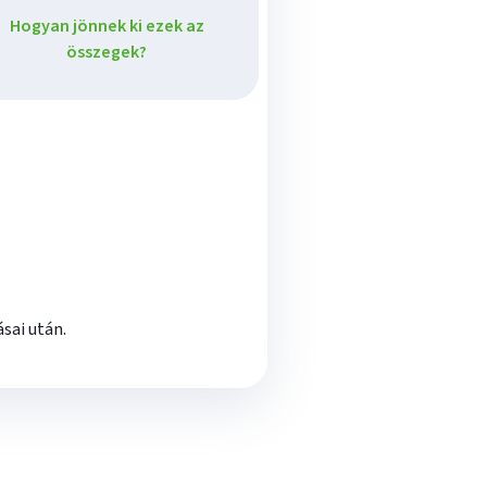
Hogyan jönnek ki ezek az
összegek?
sai után.