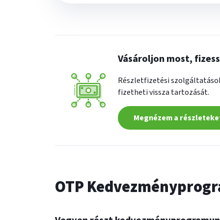
Vásároljon most, fizes
Részletfizetési szolgáltatáso
fizetheti vissza tartozását.
Megnézem a részleteke
OTP Kedvezményprog