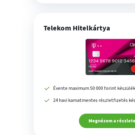
Telekom Hitelkártya
Évente maximum 50 000 forint készülé
24 havi kamatmentes részletfizetés kés
Megnézem a részlet