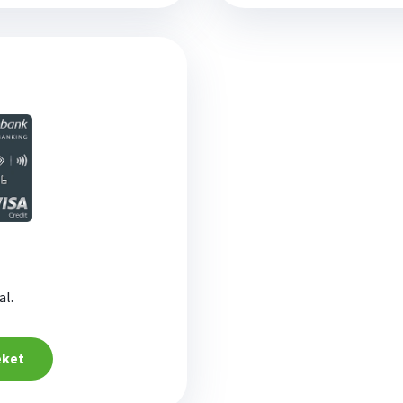
al.
eket