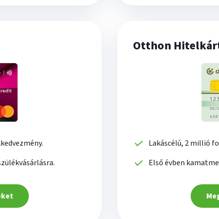
Otthon Hitelkár
kkedvezmény.
Lakáscélú, 2 millió fo
zülékvásárlásra.
Első évben kamatment
eket
Meg