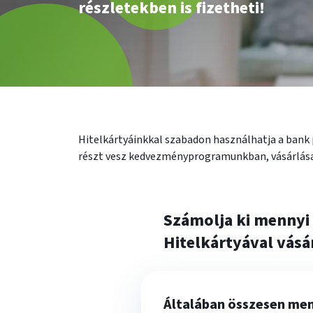
részletekben is fizetheti!
Hitelkártyáinkkal szabadon használhatja a bank p
részt vesz kedvezményprogramunkban, vásárlásai u
Számolja ki mennyi
Hitelkártyával vásá
A
kalkulátorban
Általában összesen men
megadhatja,