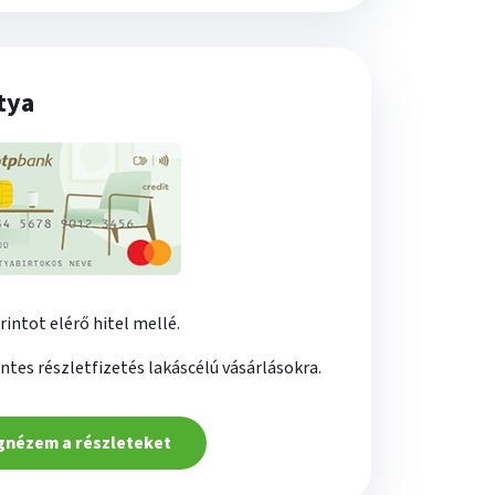
tya
rintot elérő hitel mellé.
es részletfizetés lakáscélú vásárlásokra.
nézem a részleteket