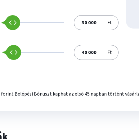
Ft
Ft
orint Belépési Bónuszt kaphat az első 45 napban történt vásárlá
ák