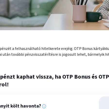
énzét a felhasználható hitelkerete erejéig. OTP Bonus kártyákkal
tán további pénzvisszatérítésre is jogosult lehet, bármelyik hit
 pénzt kaphat vissza, ha OTP Bonus és OT
rol!
nyit költ havonta?
Ka