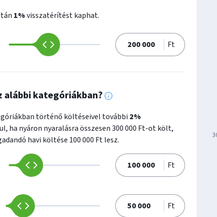
További
e
után
1%
visszatérítést kaphat.
információk
vonta
Ft
z alábbi kategóriákban?
További
góriákban történő költéseivel további
2%
információk
ul, ha nyáron nyaralásra összesen 300 000 Ft-ot költ,
3
dandó havi költése 100 000 Ft lesz.
Ft
Ft