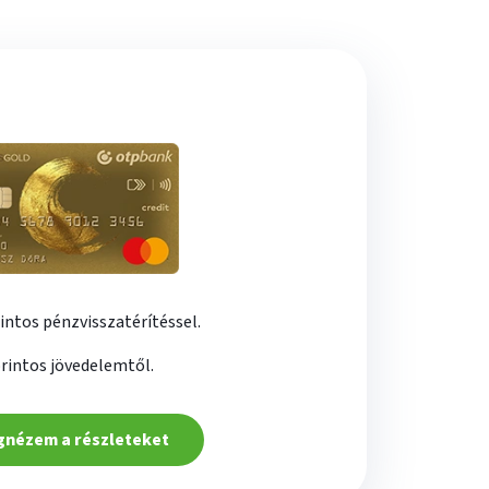
intos pénzvisszatérítéssel.
orintos jövedelemtől.
nézem a részleteket