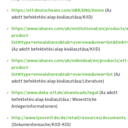
https://etf.deutscheam.com/GBR/ENG/Home
(Az
adott befektetési alap kiválasztása/KIID)
https://www.ishares.com/uk/institutional/en/products/e
product-
list#!type=emeaIshares&tab=overview&view=list&fmkt
(Az adott befektetési alap kiválasztása/KIID)
https://www.ishares.com/uk/individual/en/products/etf-
product-
list#!type=emeaIshares&tab=overview&view=list
(Az
adott befektetési alap kiválasztása/Literature)
https://www.deka-etf.de/downloads/legal
(Az adott
befektetési alap kiválasztása / Wesentliche
Anlegerinformationen)
http://www.lyxoretf.de/de/retail/resources/documents
(Dokumentensuche/KIID-KID)