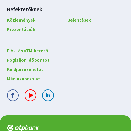
Befektetőknek
Közlemények
Jelentések
Prezentációk
Lépjen
Fiók- és ATM-kereső
kapcsolatba
Foglaljon időpontot!
velünk
Küldjön üzenetet!
Médiakapcsolat