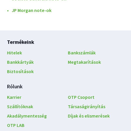
JP Morgan note-ok
Lábléc
Termékeink
navigáció
Hitelek
Bankszámlák
Bankkártyák
Megtakarítások
Biztosítások
Rólunk
Karrier
OTP Csoport
Szállítóknak
Társaságirányítás
Akadálymentesség
Díjak és elismerések
OTP LAB