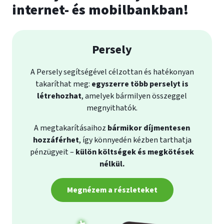
internet- és mobilbankban!
Persely
A Persely segítségével célzottan és hatékonyan
takaríthat meg:
egyszerre több perselyt is
létrehozhat
, amelyek bármilyen összeggel
megnyithatók.
A megtakarításaihoz
bármikor díjmentesen
hozzáférhet
, így könnyedén kézben tarthatja
pénzügyeit –
külön költségek és megkötések
nélkül.
Megnézem a részleteket