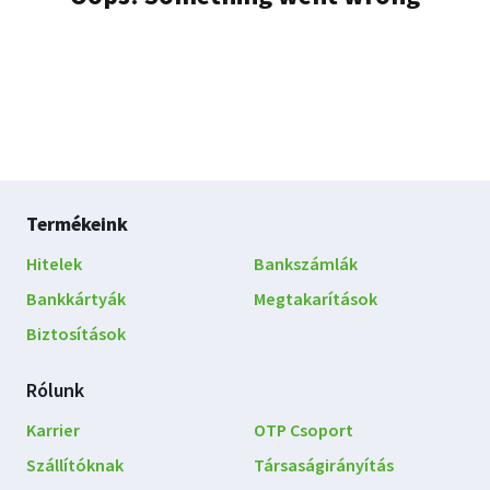
Lábléc
Termékeink
navigáció
Hitelek
Bankszámlák
Bankkártyák
Megtakarítások
Biztosítások
Rólunk
Karrier
OTP Csoport
Szállítóknak
Társaságirányítás