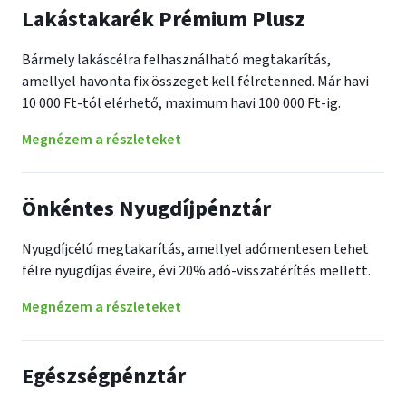
Lakástakarék Prémium Plusz
Bármely lakáscélra felhasználható megtakarítás,
amellyel havonta fix összeget kell félretenned. Már havi
10 000 Ft-tól elérhető, maximum havi 100 000 Ft-ig.
Megnézem a részleteket
Önkéntes Nyugdíjpénztár
Nyugdíjcélú megtakarítás, amellyel adómentesen tehet
félre nyugdíjas éveire, évi 20% adó-visszatérítés mellett.
Megnézem a részleteket
Egészségpénztár