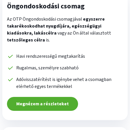
Öngondoskodási csomag
Az OTP Öngondoskodási csomagjával
egyszerre
takarékoskodhat nyugdíjára, egészségügyi
kiadásokra, lakáscélra
vagy az Ön által választott
tetszőleges célra
is.
Havi rendszerességű megtakarítás
Rugalmas, személyre szabható
Adóvisszatérítést is igénybe vehet a csomagban
elérhető egyes termékekkel
Megnézem a részleteket