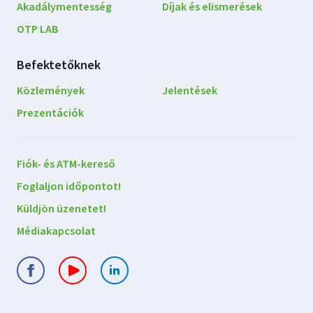
Akadálymentesség
Díjak és elismerések
OTP LAB
Befektetőknek
Közlemények
Jelentések
Prezentációk
Lépjen
Fiók- és ATM-kereső
kapcsolatba
Foglaljon időpontot!
velünk
Küldjön üzenetet!
Médiakapcsolat