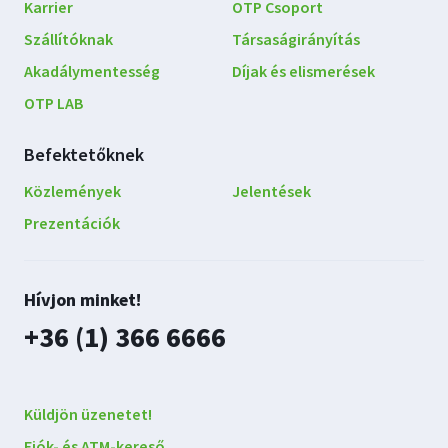
Karrier
OTP Csoport
Szállítóknak
Társaságirányítás
Akadálymentesség
Díjak és elismerések
OTP LAB
Befektetőknek
Közlemények
Jelentések
Prezentációk
Lépjen
Hívjon minket!
kapcsolatba
plusz
+36 (1) 366 6666
velünk
Küldjön üzenetet!
Fiók- és ATM-kereső