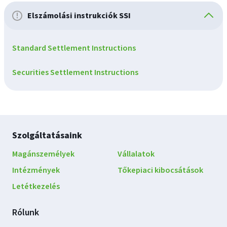
Elszámolási instrukciók SSI
Standard Settlement Instructions
Securities Settlement Instructions
Lábléc
Szolgáltatásaink
navigáció
Magánszemélyek
Vállalatok
Intézmények
Tőkepiaci kibocsátások
Letétkezelés
Rólunk