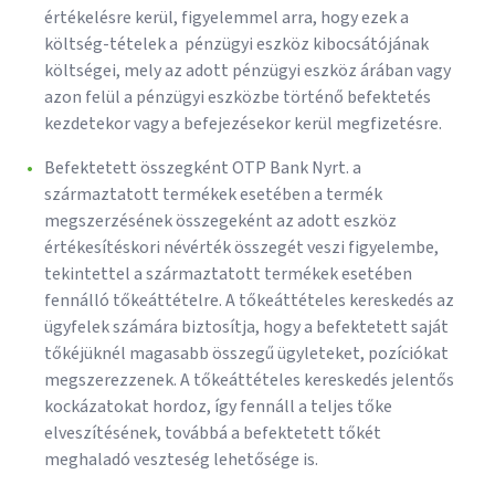
értékelésre kerül, figyelemmel arra, hogy ezek a
költség-tételek a pénzügyi eszköz kibocsátójának
költségei, mely az adott pénzügyi eszköz árában vagy
azon felül a pénzügyi eszközbe történő befektetés
kezdetekor vagy a befejezésekor kerül megfizetésre.
Befektetett összegként OTP Bank Nyrt. a
származtatott termékek esetében a termék
megszerzésének összegeként az adott eszköz
értékesítéskori névérték összegét veszi figyelembe,
tekintettel a származtatott termékek esetében
fennálló tőkeáttételre. A tőkeáttételes kereskedés az
ügyfelek számára biztosítja, hogy a befektetett saját
tőkéjüknél magasabb összegű ügyleteket, pozíciókat
megszerezzenek. A tőkeáttételes kereskedés jelentős
kockázatokat hordoz, így fennáll a teljes tőke
elveszítésének, továbbá a befektetett tőkét
meghaladó veszteség lehetősége is.