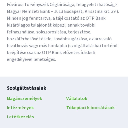
Fővárosi Törvényszék Cégbírósága; felügyeleti hatóság>
Magyar Nemzeti Bank – 1013 Budapest, Krisztina krt. 39.).
Minden jog fenntartva, a tájékoztató az OTP Bank
kizárólagos tulajdonát képezi, annak további
felhasználása, sokszorosítása, terjesztése,
hozzáférhetővé tétele, továbbsugárzása, az arra való
hivatkozás vagy más honlapba (szolgáltatásba) történő
beépítése csak az OTP Bank előzetes írásbeli
engedélyével lehetséges.
Lábléc
Szolgáltatásaink
navigáció
Magánszemélyek
Vállalatok
Intézmények
Tőkepiaci kibocsátások
Letétkezelés