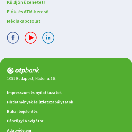
Küldjön üzenetet!
Fiók- és ATM-kereső
Médiakapcsolat
1051 Budapest, Nádor u. 16.
Jogi
Impresszum és nyilatkozatok
dokumentumok
Hirdetmények és üzletszabályzatok
Etikai bejelentés
Pénzügyi Navigátor
Adatvédelem