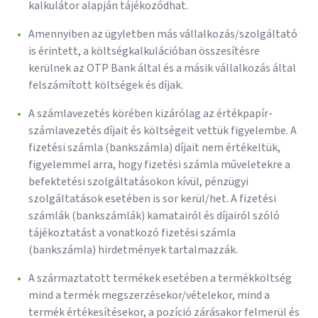
kalkulátor alapján tájékozódhat.
Amennyiben az ügyletben más vállalkozás/szolgáltató
is érintett, a költségkalkulációban összesítésre
kerülnek az OTP Bank által és a másik vállalkozás által
felszámított költségek és díjak.
A számlavezetés körében kizárólag az értékpapír-
számlavezetés díjait és költségeit vettük figyelembe. A
fizetési számla (bankszámla) díjait nem értékeltük,
figyelemmel arra, hogy fizetési számla műveletekre a
befektetési szolgáltatásokon kívül, pénzügyi
szolgáltatások esetében is sor kerül/het. A fizetési
számlák (bankszámlák) kamatairól és díjairól szóló
tájékoztatást a vonatkozó fizetési számla
(bankszámla) hirdetmények tartalmazzák.
A származtatott termékek esetében a termékköltség
mind a termék megszerzésekor/vételekor, mind a
termék értékesítésekor, a pozíció zárásakor felmerül és