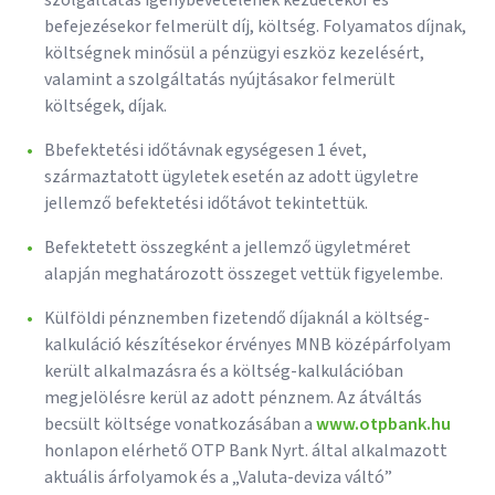
szolgáltatás igénybevételének kezdetekor és
befejezésekor felmerült díj, költség. Folyamatos díjnak,
költségnek minősül a pénzügyi eszköz kezelésért,
valamint a szolgáltatás nyújtásakor felmerült
költségek, díjak.
Bbefektetési időtávnak egységesen 1 évet,
származtatott ügyletek esetén az adott ügyletre
jellemző befektetési időtávot tekintettük.
Befektetett összegként a jellemző ügyletméret
alapján meghatározott összeget vettük figyelembe.
Külföldi pénznemben fizetendő díjaknál a költség-
kalkuláció készítésekor érvényes MNB középárfolyam
került alkalmazásra és a költség-kalkulációban
megjelölésre kerül az adott pénznem. Az átváltás
becsült költsége vonatkozásában a
www.otpbank.hu
honlapon elérhető OTP Bank Nyrt. által alkalmazott
aktuális árfolyamok és a „Valuta-deviza váltó”