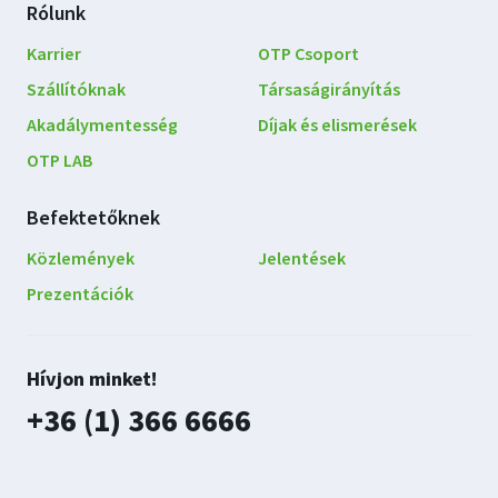
Rólunk
Karrier
OTP Csoport
Szállítóknak
Társaságirányítás
Akadálymentesség
Díjak és elismerések
OTP LAB
Befektetőknek
Közlemények
Jelentések
Prezentációk
Lépjen
Hívjon minket!
kapcsolatba
plusz
+36 (1) 366 6666
velünk