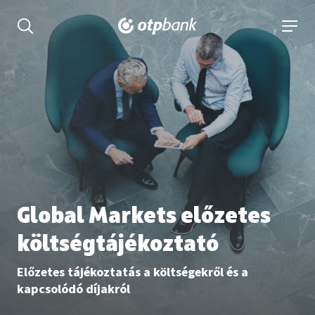
tartalmához
Keresés kinyitása
navigá
Global Markets előzetes
költségtájékoztató
Előzetes tájékoztatás a költségekről és a
kapcsolódó díjakról