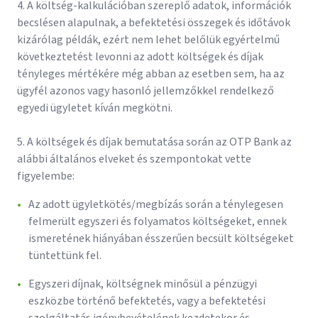
4. A költség-kalkulációban szereplő adatok, információk
becslésen alapulnak, a befektetési összegek és időtávok
kizárólag példák, ezért nem lehet belőlük egyértelmű
következtetést levonni az adott költségek és díjak
tényleges mértékére még abban az esetben sem, ha az
ügyfél azonos vagy hasonló jellemzőkkel rendelkező
egyedi ügyletet kíván megkötni.
5. A költségek és díjak bemutatása során az OTP Bank az
alábbi általános elveket és szempontokat vette
figyelembe:
Az adott ügyletkötés/megbízás során a ténylegesen
felmerült egyszeri és folyamatos költségeket, ennek
ismeretének hiányában ésszerűen becsült költségeket
tüntettünk fel.
Egyszeri díjnak, költségnek minősül a pénzügyi
eszközbe történő befektetés, vagy a befektetési