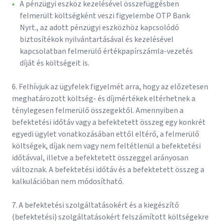
A pénzügyi eszköz kezelésével összefüggésben
felmerült költségként veszi figyelembe OTP Bank
Nyrt., az adott pénzügyi eszközhöz kapcsolódó
biztosítékok nyilvántartásával és kezelésével
kapcsolatban felmerülő értékpapírszámla-vezetés
díját és költségeit is.
6. Felhívjuk az ügyfelek figyelmét arra, hogy az előzetesen
meghatározott költség- és díjmértékek eltérhetnek a
ténylegesen felmerülő összegektől. Amennyiben a
befektetési időtáv vagy a befektetett összeg egy konkrét
egyedi ügylet vonatkozásában ettől eltérő, a felmerülő
költségek, díjak nem vagy nem feltétlenül a befektetési
időtávval, illetve a befektetett összeggel arányosan
változnak. A befektetési időtáv és a befektetett összeg a
kalkulációban nem módosítható.
7. A befektetési szolgáltatásokért és a kiegészítő
(befektetési) szolgáltatásokért felszámított költségekre