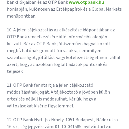
bankfiókjaiban és az OTP Bank
www.otpbank.hu
honlapján, különösen az Értékpapírok és a Global Markets
menüpontban.
10. A jelen tájékoztatás az elkészítése időpontjában az
OTP Bank rendelkezésére álló információk alapján
készült. Bár az OTP Bank jóhiszeműen hagyatkozott
megbízhatónak gondolt forrásokra, semmilyen
szavatosságot, jótállást vagy kötelezettséget nem vállal
azért, hogy az azokban foglalt adatok pontosak és
teljesek.
11. OTP Bank fenntartja a jelen tájékoztató
módosításának jogát. A tájékoztató a jövőben külön
értesítés nélkül is módosulhat, kérjük, hogy a
változásokat kísérje figyelemmel.
12. OTP Bank Nyrt. (székhely: 1051 Budapest, Nádor utca
16. sz.; cégjegyzékszám: 01-10-041585; nyilvántartva: