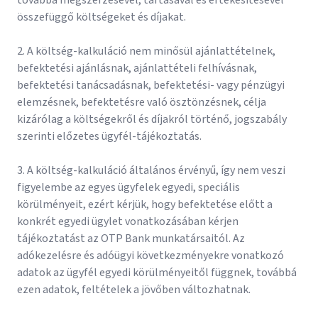
továbbá megszerzésével, tartásával és értékesítésével
összefüggő költségeket és díjakat.
2. A költség-kalkuláció nem minősül ajánlattételnek,
befektetési ajánlásnak, ajánlattételi felhívásnak,
befektetési tanácsadásnak, befektetési- vagy pénzügyi
elemzésnek, befektetésre való ösztönzésnek, célja
kizárólag a költségekről és díjakról történő, jogszabály
szerinti előzetes ügyfél-tájékoztatás.
3. A költség-kalkuláció általános érvényű, így nem veszi
figyelembe az egyes ügyfelek egyedi, speciális
körülményeit, ezért kérjük, hogy befektetése előtt a
konkrét egyedi ügylet vonatkozásában kérjen
tájékoztatást az OTP Bank munkatársaitól. Az
adókezelésre és adóügyi következményekre vonatkozó
adatok az ügyfél egyedi körülményeitől függnek, továbbá
ezen adatok, feltételek a jövőben változhatnak.