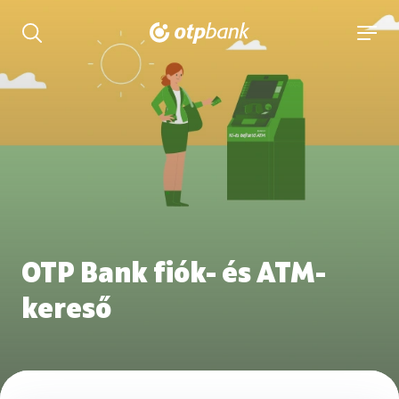
tartalmához
Keresés kinyitása
navigá
OTP Bank fiók- és ATM-
kereső