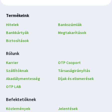
Lábléc
Termékeink
navigáció
Hitelek
Bankszámlák
Bankkártyák
Megtakarítások
Biztosítások
Rólunk
Karrier
OTP Csoport
Szállítóknak
Társaságirányítás
Akadálymentesség
Díjak és elismerések
OTP LAB
Befektetőknek
Közlemények
Jelentések