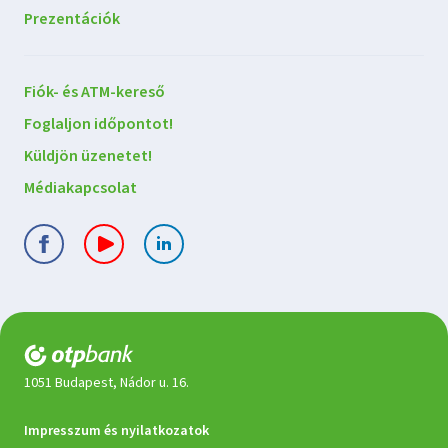
Prezentációk
Lépjen
Fiók- és ATM-kereső
kapcsolatba
Foglaljon időpontot!
velünk
Küldjön üzenetet!
Médiakapcsolat
1051 Budapest, Nádor u. 16.
Jogi
Impresszum és nyilatkozatok