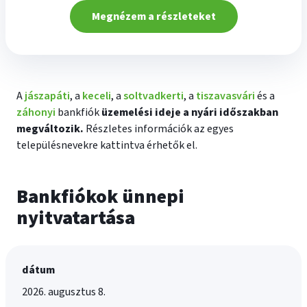
Megnézem a részleteket
A
jászapáti
, a
keceli
, a
soltvadkerti
, a
tiszavasvári
és a
záhonyi
bankfiók
üzemelési ideje a nyári időszakban
megváltozik.
Részletes információk az egyes
településnevekre kattintva érhetők el.
Bankfiókok ünnepi
nyitvatartása
dátum
2026. augusztus 8.