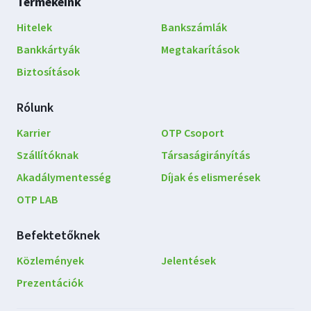
Lábléc
Termékeink
navigáció
Hitelek
Bankszámlák
Bankkártyák
Megtakarítások
Biztosítások
Rólunk
Karrier
OTP Csoport
Szállítóknak
Társaságirányítás
Akadálymentesség
Díjak és elismerések
OTP LAB
Befektetőknek
Közlemények
Jelentések
Prezentációk