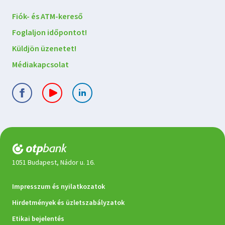
Lépjen
Fiók- és ATM-kereső
kapcsolatba
Foglaljon időpontot!
velünk
Küldjön üzenetet!
Médiakapcsolat
1051 Budapest, Nádor u. 16.
Jogi
Impresszum és nyilatkozatok
dokumentumok
Hirdetmények és üzletszabályzatok
Etikai bejelentés