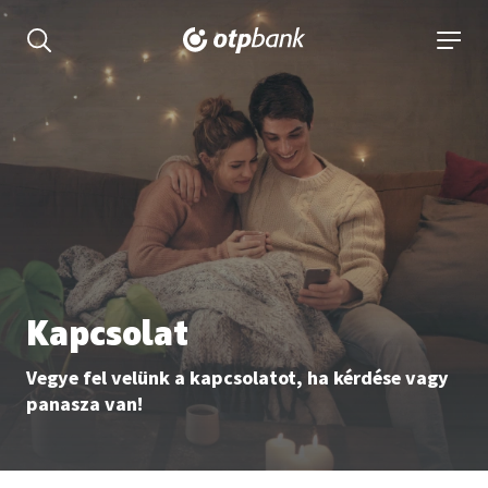
tartalmához
Keresés kinyitása
navigá
Kapcsolat
Vegye fel velünk a kapcsolatot, ha kérdése vagy
panasza van!