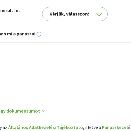
merült fel
Kérjük, válasszon!
osan mi a panasza!
További
információk
k egy dokumentumot
y az
Általános Adatkezelési Tájékoztató
, illetve a
Panaszkezelé