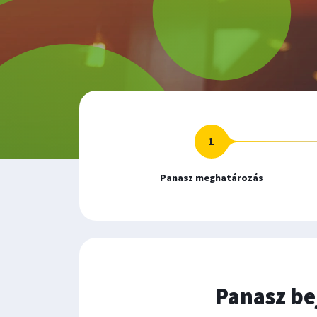
1
1.
Panasz meghatározás
lépés:
,
Ön
itt
jár.
Panasz be