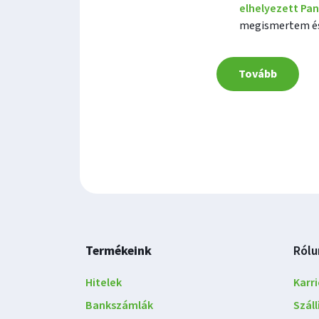
elhelyezett Pa
megismertem és
Tovább
Lábléc
Termékeink
Rólu
navigáció
Hitelek
Karri
Bankszámlák
Szál