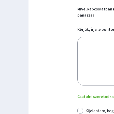
Mivel kapcsolatban 
panasza?
Még
Kérjük, írja le pont
1500
karaktert
írhat
be
Csatolni szeretné
Kijelentem, hog