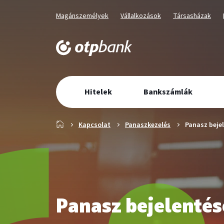
Üzletág
Kiválaszott
Kiválaszott
Kiválaszott
Magánszemélyek
Vállalkozások
Társasházak
üzletág
üzletág
üzletág
választó
navigáció
Elsődleges
Hitelek
Bankszámlák
navigáció
Főoldal
Kapcsolat
Panaszkezelés
Panasz beje
Panasz bejelentés