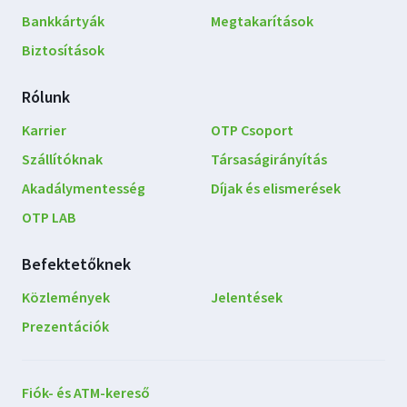
Bankkártyák
Megtakarítások
Biztosítások
Rólunk
Karrier
OTP Csoport
Szállítóknak
Társaságirányítás
Akadálymentesség
Díjak és elismerések
OTP LAB
Befektetőknek
Közlemények
Jelentések
Prezentációk
Lépjen
Fiók- és ATM-kereső