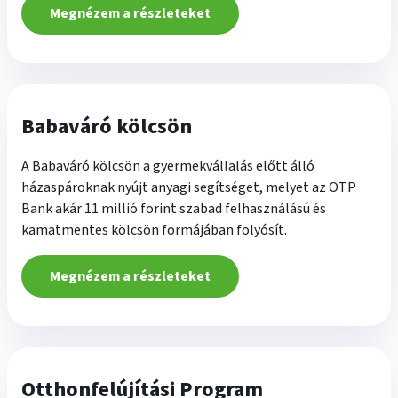
Megnézem a részleteket
Babaváró kölcsön
A Babaváró kölcsön a gyermekvállalás előtt álló
házaspároknak nyújt anyagi segítséget, melyet az OTP
Bank akár 11 millió forint szabad felhasználású és
kamatmentes kölcsön formájában folyósít.
Megnézem a részleteket
Otthonfelújítási Program