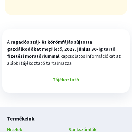
A
ragadós száj- és körömfájás sújtotta
gazdálkodókat
megillető,
2027. június 30-ig tartó
fizetési moratóriummal
kapcsolatos információkat az
alábbi tájékoztató tartalmazza.
Tájékoztató
Lábléc
Termékeink
navigáció
Hitelek
Bankszámlák