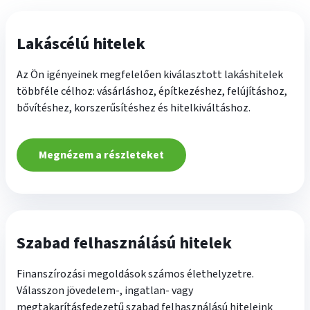
Lakáscélú hitelek
Az Ön igényeinek megfelelően kiválasztott lakáshitelek
többféle célhoz: vásárláshoz, építkezéshez, felújításhoz,
bővítéshez, korszerűsítéshez és hitelkiváltáshoz.
Megnézem a részleteket
Szabad felhasználású hitelek
Finanszírozási megoldások számos élethelyzetre.
Válasszon jövedelem-, ingatlan- vagy
megtakarításfedezetű szabad felhasználású hiteleink