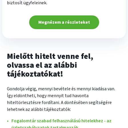
biztosít ügyfeleinek.
Megnézem a részleteket
Mielőtt hitelt venne fel,
olvassa el az alábbi
tájékoztatókat!
Gondolja végig, mennyi bevétele és mennyi kiadása van.
Így eldöntheti, hogy mennyit tud havonta
hiteltörlesztésre fordítani. A döntésében segítségére
lehetnek az alábbi tájékoztatók:
Fogalomtár szabad felhasználású hitelekhez - az
üzletszabályzatok tartalmazzák