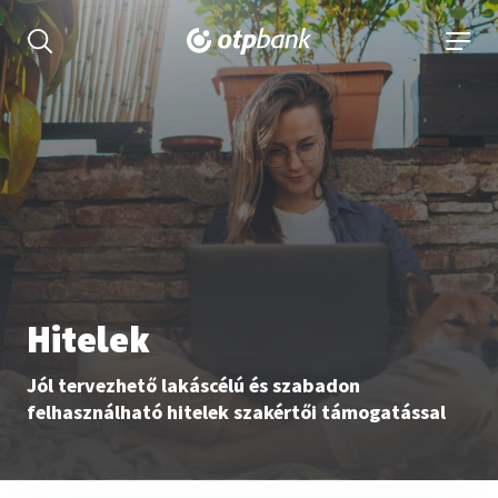
tartalmához
Keresés kinyitása
navigá
Hitelek
Jól tervezhető lakáscélú és szabadon
felhasználható hitelek szakértői támogatással