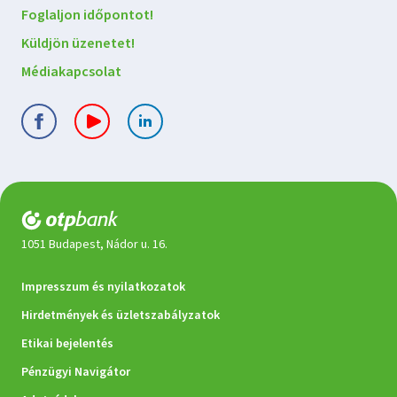
kapcsolatba
Foglaljon időpontot!
velünk
Küldjön üzenetet!
Médiakapcsolat
1051 Budapest, Nádor u. 16.
Jogi
Impresszum és nyilatkozatok
dokumentumok
Hirdetmények és üzletszabályzatok
Etikai bejelentés
Pénzügyi Navigátor