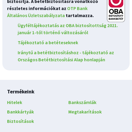
biztosítja. A betétbiztosításra vonatkozó
részletes információkat az
OTP Bank
Általános Üzletszabályzata
tartalmazza.
Ügyféltájékoztatás az OBA biztosítottság 2021.
január 1-től történő változásáról
Tájékoztató a betéteseknek
Iránytű a betétbiztosításhoz - tájékoztató az
Országos Betétbiztosítási Alap honlapján
Lábléc
Termékeink
navigáció
Hitelek
Bankszámlák
Bankkártyák
Megtakarítások
Biztosítások