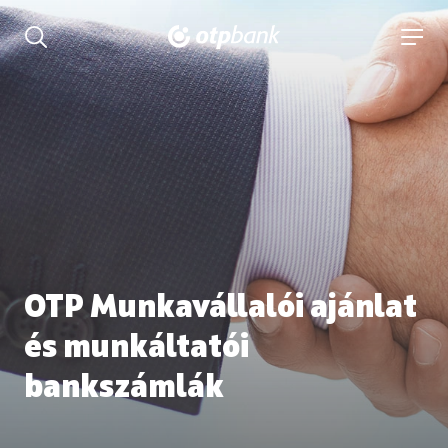
tartalmához
Keresés kinyitása
navigá
OTP Munkavállalói ajánlat
és munkáltatói
bankszámlák