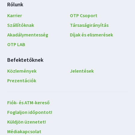
Rólunk
Karrier
OTP Csoport
Szállítóknak
Társaságirányítás
Akadálymentesség
Díjak és elismerések
OTP LAB
Befektetőknek
Közlemények
Jelentések
Prezentációk
Lépjen
Fiók- és ATM-kereső
kapcsolatba
Foglaljon időpontot!
velünk
Küldjön üzenetet!
Médiakapcsolat