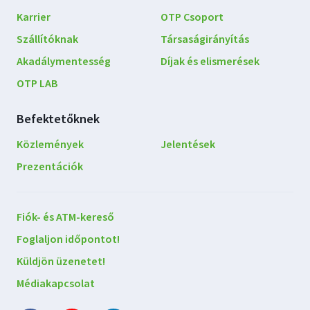
Karrier
OTP Csoport
Szállítóknak
Társaságirányítás
Akadálymentesség
Díjak és elismerések
OTP LAB
Befektetőknek
Közlemények
Jelentések
Prezentációk
Lépjen
Fiók- és ATM-kereső
kapcsolatba
Foglaljon időpontot!
velünk
Küldjön üzenetet!
Médiakapcsolat