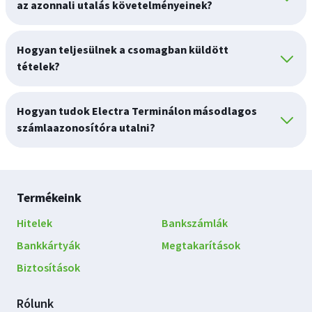
az azonnali utalás követelményeinek?
Hogyan teljesülnek a csomagban küldött
tételek?
Hogyan tudok Electra Terminálon másodlagos
számlaazonosítóra utalni?
Lábléc
Termékeink
navigáció
Hitelek
Bankszámlák
Bankkártyák
Megtakarítások
Biztosítások
Rólunk