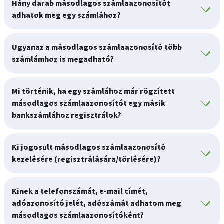
Hány darab másodlagos számlaazonosítót
adhatok meg egy számlához?
Ugyanaz a másodlagos számlaazonosító több
számlámhoz is megadható?
Mi történik, ha egy számlához már rögzített
másodlagos számlaazonosítót egy másik
bankszámlához regisztrálok?
Ki jogosult másodlagos számlaazonosító
kezelésére (regisztrálására/törlésére)?
Kinek a telefonszámát, e-mail címét,
adóazonosító jelét, adószámát adhatom meg
másodlagos számlaazonosítóként?