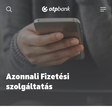
tartalmához
Keresés kinyitása
navigá
Azonnali Fizetési
szolgáltatás