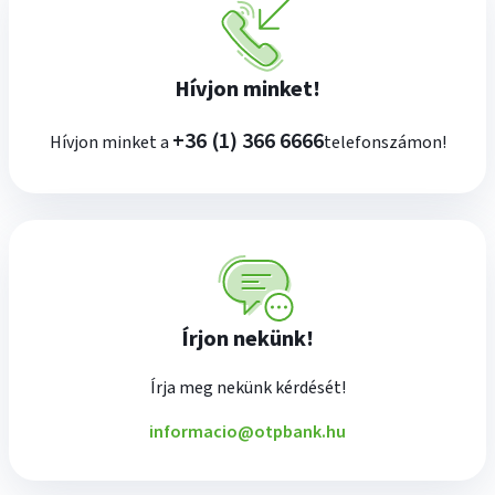
Hívjon minket!
plusz
+36 (1) 366 6666
Hívjon minket a
telefonszámon!
Írjon nekünk!
Írja meg nekünk kérdését!
informacio@otpbank.hu