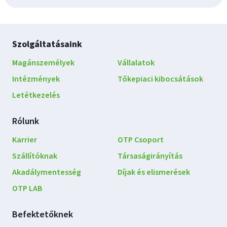
Lábléc
Szolgáltatásaink
navigáció
Magánszemélyek
Vállalatok
Intézmények
Tőkepiaci kibocsátások
Letétkezelés
Rólunk
Karrier
OTP Csoport
Szállítóknak
Társaságirányítás
Akadálymentesség
Díjak és elismerések
OTP LAB
Befektetőknek