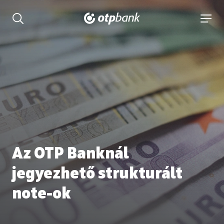
tartalmához
Keresés kinyitása
navigá
Az OTP Banknál
jegyezhető strukturált
note-ok