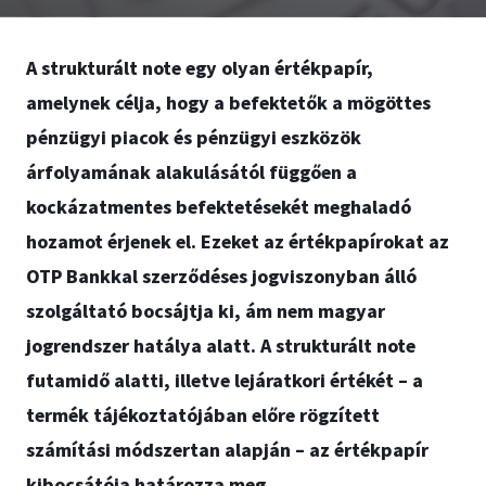
A strukturált note egy olyan értékpapír,
amelynek célja, hogy a befektetők a mögöttes
pénzügyi piacok és pénzügyi eszközök
árfolyamának alakulásától függően a
kockázatmentes befektetésekét meghaladó
hozamot érjenek el. Ezeket az értékpapírokat az
OTP Bankkal szerződéses jogviszonyban álló
szolgáltató bocsájtja ki, ám nem magyar
jogrendszer hatálya alatt. A strukturált note
futamidő alatti, illetve lejáratkori értékét – a
termék tájékoztatójában előre rögzített
számítási módszertan alapján – az értékpapír
kibocsátója határozza meg.