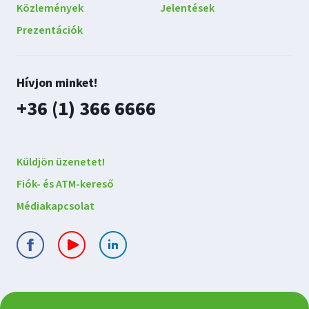
Közlemények
Jelentések
Prezentációk
Lépjen
Hívjon minket!
kapcsolatba
plusz
+36 (1) 366 6666
velünk
Küldjön üzenetet!
Fiók- és ATM-kereső
Médiakapcsolat