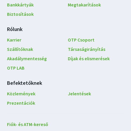
Bankkártyák
Megtakarítások
Biztosítások
Rólunk
Karrier
OTP Csoport
Szállítóknak
Társaságirányítás
Akadálymentesség
Díjak és elismerések
OTP LAB
Befektetőknek
Közlemények
Jelentések
Prezentációk
Lépjen
Fiók- és ATM-kereső