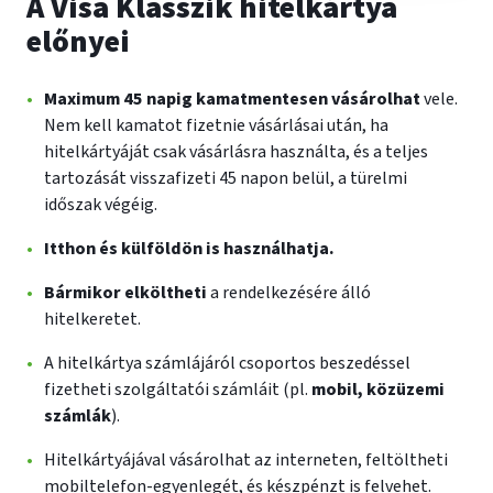
A Visa Klasszik hitelkártya
előnyei
Maximum 45 napig kamatmentesen vásárolhat
vele.
Nem kell kamatot fizetnie vásárlásai után, ha
hitelkártyáját csak vásárlásra használta, és a teljes
tartozását visszafizeti 45 napon belül, a türelmi
időszak végéig.
Itthon és külföldön is használhatja.
Bármikor elköltheti
a rendelkezésére álló
hitelkeretet.
A hitelkártya számlájáról csoportos beszedéssel
fizetheti szolgáltatói számláit (pl.
mobil, közüzemi
számlák
).
Hitelkártyájával vásárolhat az interneten, feltöltheti
mobiltelefon-egyenlegét, és készpénzt is felvehet.