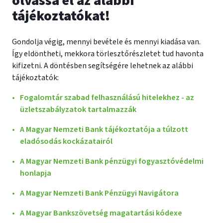
olvassa el az alábbi
tájékoztatókat!
Gondolja végig, mennyi bevétele és mennyi kiadása van.
Így eldöntheti, mekkora törlesztőrészletet tud havonta
kifizetni. A döntésben segítségére lehetnek az alábbi
tájékoztatók:
Fogalomtár szabad felhasználású hitelekhez - az
üzletszabályzatok tartalmazzák
A Magyar Nemzeti Bank tájékoztatója a túlzott
eladósodás kockázatairól
A Magyar Nemzeti Bank pénzügyi fogyasztóvédelmi
honlapja
A Magyar Nemzeti Bank Pénzügyi Navigátora
A Magyar Bankszövetség magatartási kódexe