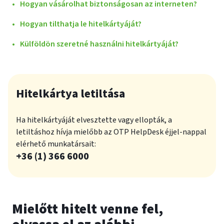
Hogyan vásárolhat biztonságosan az interneten?
Hogyan tilthatja le hitelkártyáját?
Külföldön szeretné használni hitelkártyáját?
Hitelkártya letiltása
Ha hitelkártyáját elvesztette vagy ellopták, a
letiltáshoz hívja mielőbb az OTP HelpDesk éjjel-nappal
elérhető munkatársait:
plusz
+36 (1) 366 6000
Mielőtt hitelt venne fel,