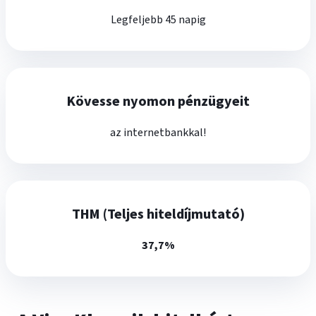
További
Legfeljebb 45 napig
információk
Kövesse nyomon pénzügyeit
az internetbankkal!
THM (Teljes hiteldíjmutató)
37,7%