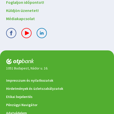
kapcsolatba
Foglaljon időpontot!
velünk
Küldjön üzenetet!
Médiakapcsolat
1051 Budapest, Nádor u. 16.
Jogi
Impresszum és nyilatkozatok
dokumentumok
Hirdetmények és üzletszabályzatok
Etikai bejelentés
Pénzügyi Navigátor
Adatvédelem