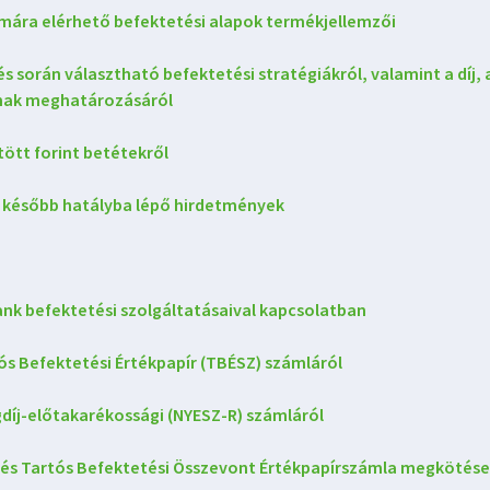
ámára elérhető befektetési alapok termékjellemzői
s során választható befektetési stratégiákról, valamint a díj,
nak meghatározásáról
ött forint betétekről
e később hatályba lépő hirdetmények
ank befektetési szolgáltatásaival kapcsolatban
ós Befektetési Értékpapír (TBÉSZ) számláról
díj-előtakarékossági (NYESZ-R) számláról
és Tartós Befektetési Összevont Értékpapírszámla megkötése