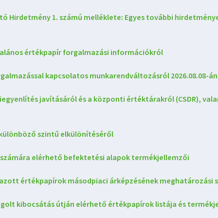
tó Hirdetmény 1. számú melléklete: Egyes további hirdetmény
talános értékpapír forgalmazási információkról
rgalmazással kapcsolatos munkarendváltozásról 2026.08.08-án
egyenlítés javításáról és a központi értéktárakról (CSDR), vala
különböző szintű elkülönítéséről
számára elérhető befektetési alapok termékjellemzői
azott értékpapírok másodpiaci árképzésének meghatározási s
golt kibocsátás útján elérhető értékpapírok listája és termékj