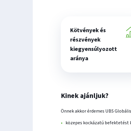
Kötvények és
részvények
kiegyensúlyozott
aránya
Kinek ajánljuk?
Önnek akkor érdemes UBS Globális 
közepes kockázatú befektetést 