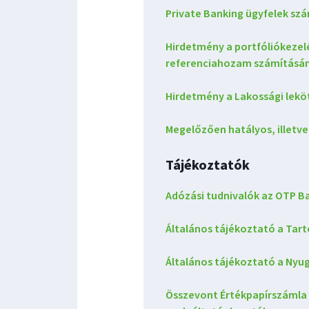
Private Banking ügyfelek sz
Hirdetmény a portfóliókezelé
referenciahozam számításá
Hirdetmény a Lakossági leköt
Megelőzően hatályos, illetv
Tájékoztatók
Adózási tudnivalók az OTP B
Általános tájékoztató a Tart
Általános tájékoztató a Nyug
Összevont Értékpapírszámla 