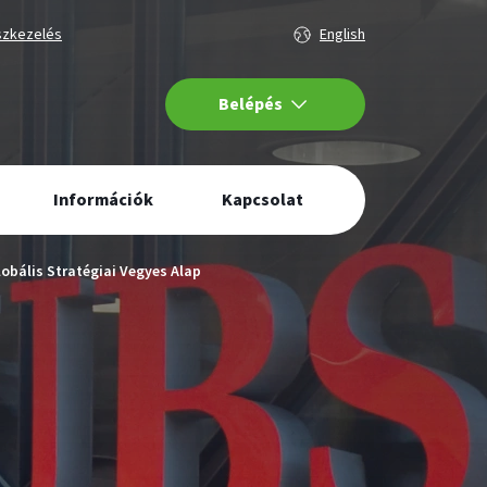
aszott
Nyelv
szkezelés
English
ág
választás
Internetbank
Belépés
navigáció
Információk
Kapcsolat
obális Stratégiai Vegyes Alap