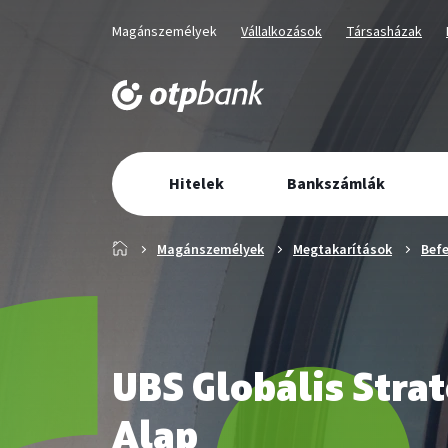
Üzletág
Kiválaszott
Kiválaszott
Kiválaszott
Magánszemélyek
Vállalkozások
Társasházak
üzletág
üzletág
üzletág
választó
navigáció
Elsődleges
Hitelek
Bankszámlák
navigáció
Főoldal
Magánszemélyek
Megtakarítások
Bef
UBS Globális Stra
Alap