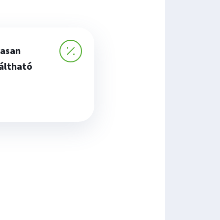
asan
áltható