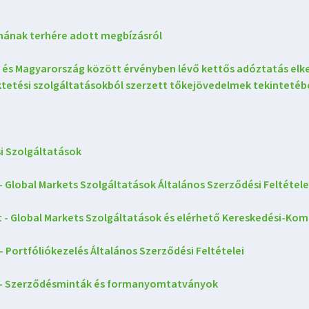
nának terhére adott megbízásról
k és Magyarország között érvényben lévő kettős adóztatás elk
tetési szolgáltatásokból szerzett tőkejövedelmek tekintetéb
i Szolgáltatások
 - Global Markets Szolgáltatások Általános Szerződési Feltétele
et - Global Markets Szolgáltatások és elérhető Kereskedési-K
- Portfóliókezelés Általános Szerződési Feltételei
et - Szerződésminták és formanyomtatványok