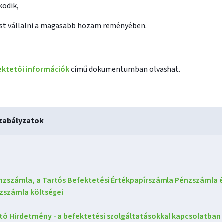
kodik,
st vállalni a magasabb hozam reményében.
ektetői információk
című dokumentumban olvashat.
zabályzatok
nzszámla, a Tartós Befektetési Értékpapírszámla Pénzszámla é
zszámla költségei
tó Hirdetmény - a befektetési szolgáltatásokkal kapcsolatban