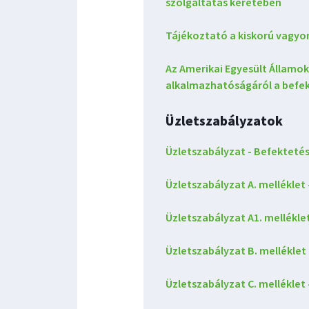
szolgáltatás keretében
Tájékoztató a kiskorú vagyo
Az Amerikai Egyesült Államo
alkalmazhatóságáról a befek
Üzletszabályzatok
Üzletszabályzat - Befektetés
Üzletszabályzat A. melléklet
Üzletszabályzat A1. mellékl
Üzletszabályzat B. melléklet 
Üzletszabályzat C. mellékl