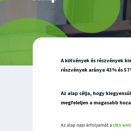
A kötvények és részvények kie
részvények aránya 43% és 57
Az alap célja, hogy kiegyens
megfeleljen a magasabb hoz
Az alap napi árfolyamát a
UBS web