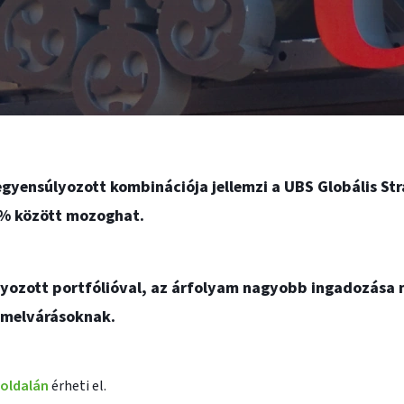
gyensúlyozott kombinációja jellemzi a UBS Globális Str
% között mozoghat.
úlyozott portfólióval, az árfolyam nagyobb ingadozása 
amelvárásoknak.
oldalán
érheti el.