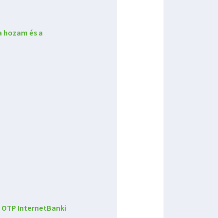
 a hozam és a
 OTP InternetBanki