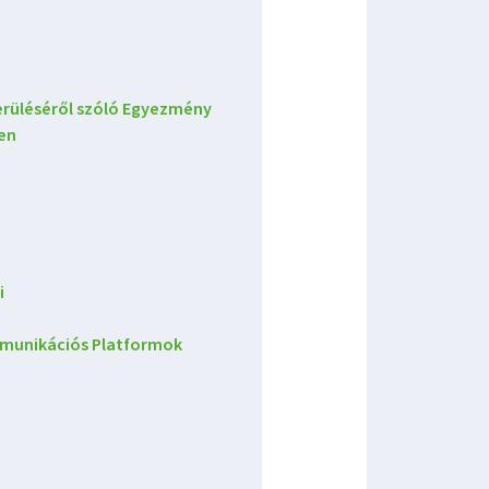
erüléséről szóló Egyezmény
en
i
ommunikációs Platformok