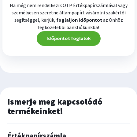
Ha még nem rendelkezik OTP Értékpapírszámlával vagy
személyesen szeretne állampapírt vásárolni szakértői
segítséggel, kérjük,
foglaljon időpontot
az Önhöz
legközelebbi bankfiókunkba!
Időpontot foglalok
Ismerje meg kapcsolódó
termékeinket!
Értékpapírszámla