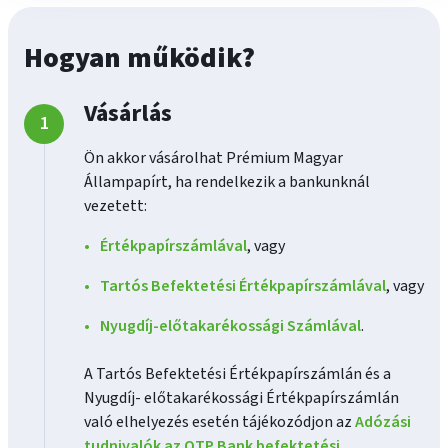
Hogyan működik?
Vásárlás
Ön akkor vásárolhat Prémium Magyar
Állampapírt, ha rendelkezik a bankunknál
vezetett:
Értékpapírszámlával
, vagy
Tartós Befektetési Értékpapírszámlával
, vagy
Nyugdíj-előtakarékossági Számlával
.
A Tartós Befektetési Értékpapírszámlán és a
Nyugdíj- előtakarékossági Értékpapírszámlán
való elhelyezés esetén tájékozódjon az
Adózási
tudnivalók az OTP Bank befektetési