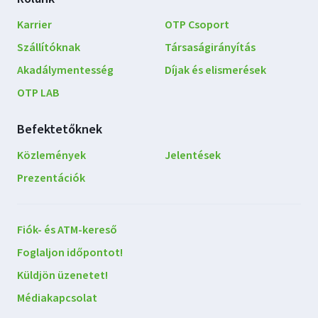
Karrier
OTP Csoport
Szállítóknak
Társaságirányítás
Akadálymentesség
Díjak és elismerések
OTP LAB
Befektetőknek
Közlemények
Jelentések
Prezentációk
Lépjen
Fiók- és ATM-kereső
kapcsolatba
Foglaljon időpontot!
velünk
Küldjön üzenetet!
Médiakapcsolat