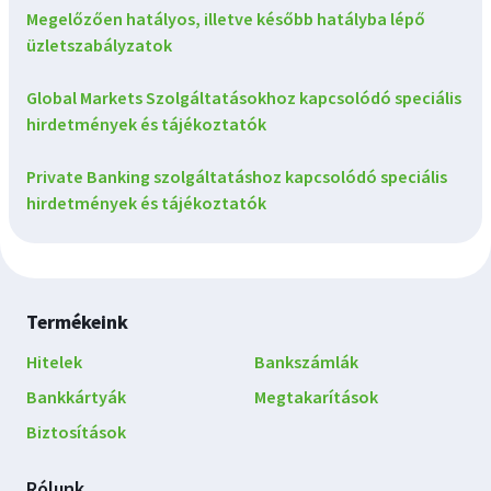
Megelőzően hatályos, illetve később hatályba lépő
üzletszabályzatok
Global Markets Szolgáltatásokhoz kapcsolódó speciális
hirdetmények és tájékoztatók
Private Banking szolgáltatáshoz kapcsolódó speciális
hirdetmények és tájékoztatók
Lábléc
Termékeink
navigáció
Hitelek
Bankszámlák
Bankkártyák
Megtakarítások
Biztosítások
Rólunk