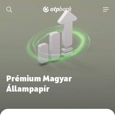
tartalmához
Keresés kinyitása
navigá
Prémium Magyar
Állampapír