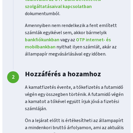
szolgáltatásaival kapcsolatban
dokumentumból.
Amennyiben nem rendelkezik a fent említett
számlák egyikével sem, akkor bármelyik
bankfiókunkban
vagy az
OTP internet- és
mobilbankban
nyithat ilyen számlát, akár az
állampapír megvásárlásával egy időben.
Hozzáférés a hozamhoz
A kamatfizetés évente, a tőkefizetés a futamidő
végén egy összegben történik. A futamidő végén
a kamatot a tőkével együtt írjuk jóvá a fizetési
számláján.
Ön a lejárat előtt is értékesítheti az állampapírt
a mindenkori bruttó árfolyamon, ami az aktuális