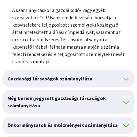
A számlanyitáskor a gazdálkodó- vagy egyéb
szervezet az OTP Bank rendelkezésére bocsátja a
képviseletére feljogosított személy(ek) közjegyző
által hitelesített aláírási címpéldányát, valamint az
erre a célra rendszeresített nyomtatványon a
képviselő írásbeli felhatalmazása alapján a számla
feletti rendelkezésre feljogosított személy(ek) nevét
és aláírás mintáját.
Gazdasági társaságok számlanyitása
Még be nem jegyzett gazdasági társaságok
számlanyitása
Önkormányzatok és intézményeik számlanyitása