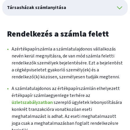
Társasházak számlanyitása
Rendelkezés a számla felett
Azértékpapírszámla a számlatulajdonos vállalkozás
nevén kerül megnyitásra, de van mód számla feletti
rendelkezők személyek bejelentésére. Ezt a bejelentést
a cégképviseletet gyakorló személy(ek) és a
rendelkező(k) közösen, személyesen tudják megtenni.
A számlatulajdonos az értékpapírszámlán elhelyezett
értékpapír számlaegyenlege terhére az
üzletszabályzatban
szereplő ügyletek lebonyolítására
konkrét tranzakcióra vonatkozóan eseti
meghatalmazást is adhat. Az eseti meghatalmazott
joga csak a meghatalmazásban foglalt rendelkezésre