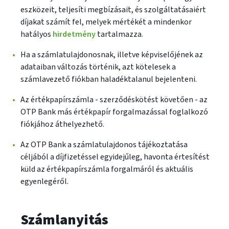
eszközeit, teljesíti megbízásait, és szolgáltatásaiért
díjakat számít fel, melyek mértékét a mindenkor
hatályos
hirdetmény
tartalmazza.
Ha a számlatulajdonosnak, illetve képviselőjének az
adataiban változás történik, azt kötelesek a
számlavezető fiókban haladéktalanul bejelenteni.
Az értékpapírszámla - szerződéskötést követően - az
OTP Bank más értékpapír forgalmazással foglalkozó
fiókjához áthelyezhető.
Az OTP Bank a számlatulajdonos tájékoztatása
céljából a díjfizetéssel egyidejűleg, havonta értesítést
küld az értékpapírszámla forgalmáról és aktuális
egyenlegéről.
Számlanyitás