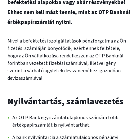
befektetési alapokba vagy akár részvényekbe!
Ehhez nem kell mást tennie, mint az OTP Banknál
értékpapírszámlát nyitni.
Mivel a befektetési szolgáltatások pénzforgalma az Ön
fizetési számláján bonyolódik, ezért ennek feltétele,
hogy az Ön vállalkozása rendelkezzen az OTP Banknál
forintban vezetett fizetési számlával, illetve igény
szerint a várható ügyletek devizaneméhez igazodóan
devizaszámlával.
Nyilvántartás, számlavezetés
Az OTP Bank egy számlatulajdonos számára több
értékpapírszámlát is nyilvántarthat.
A bank nyilvántartja a számlatulajdonos pénzügyi