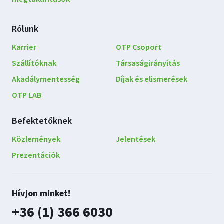
Rólunk
Karrier
OTP Csoport
Szállítóknak
Társaságirányítás
Akadálymentesség
Díjak és elismerések
OTP LAB
Befektetőknek
Közlemények
Jelentések
Prezentációk
Lépjen
Hívjon minket!
kapcsolatba
plusz
+36 (1) 366 6030