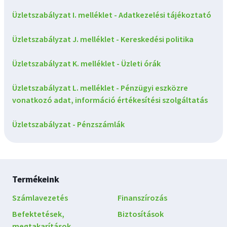
Üzletszabályzat I. melléklet - Adatkezelési tájékoztató
Üzletszabályzat J. melléklet - Kereskedési politika
Üzletszabályzat K. melléklet - Üzleti órák
Üzletszabályzat L. melléklet - Pénzügyi eszközre
vonatkozó adat, információ értékesítési szolgáltatás
Üzletszabályzat - Pénzszámlák
Lábléc
Termékeink
navigáció
Számlavezetés
Finanszírozás
Befektetések,
Biztosítások
megtakarítások