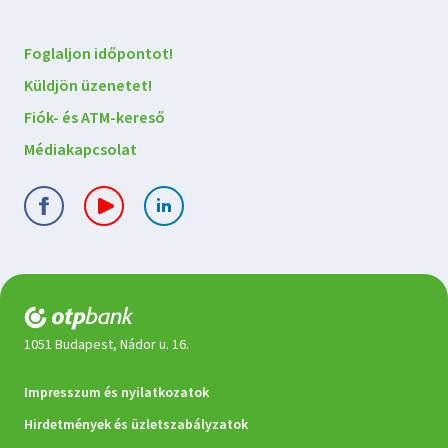
velünk
Foglaljon időpontot!
Küldjön üzenetet!
Fiók- és ATM-kereső
Médiakapcsolat
1051 Budapest, Nádor u. 16.
Jogi
Impresszum és nyilatkozatok
dokumentumok
Hirdetmények és üzletszabályzatok