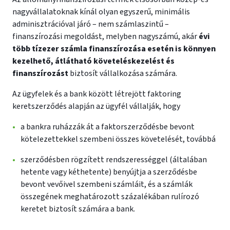
nagyvállalatoknak kínál olyan egyszerű, minimális
adminisztrációval járó – nem számlaszintű –
finanszírozási megoldást, melyben nagyszámú, akár
évi
több tízezer számla finanszírozása esetén is könnyen
kezelhető, átlátható követeléskezelést és
finanszírozást
biztosít vállalkozása számára.
Az ügyfelek és a bank között létrejött faktoring
keretszerződés alapján az ügyfél vállalják, hogy
a bankra ruházzák át a faktorszerződésbe bevont
kötelezettekkel szembeni összes követelését, továbbá
szerződésben rögzített rendszerességgel (általában
hetente vagy kéthetente) benyújtja a szerződésbe
bevont vevőivel szembeni számláit, és a számlák
összegének meghatározott százalékában rulírozó
keretet biztosít számára a bank.