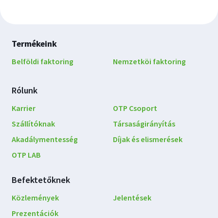
Lábléc
Termékeink
navigáció
Belföldi faktoring
Nemzetköi faktoring
Rólunk
Karrier
OTP Csoport
Szállítóknak
Társaságirányítás
Akadálymentesség
Díjak és elismerések
OTP LAB
Befektetőknek
Közlemények
Jelentések
Prezentációk