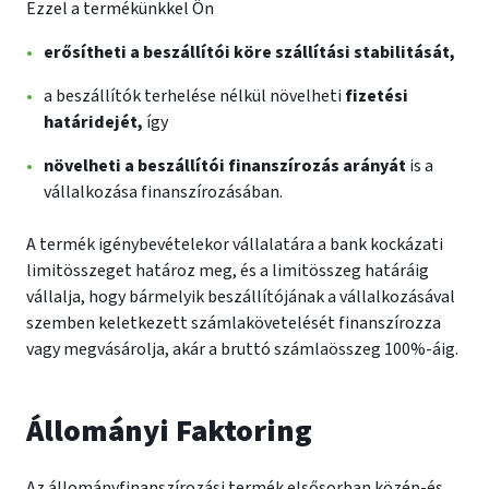
Ezzel a termékünkkel Ön
erősítheti a beszállítói köre szállítási stabilitását,
a beszállítók terhelése nélkül növelheti
fizetési
határidejét,
így
növelheti a beszállítói finanszírozás arányát
is a
vállalkozása finanszírozásában.
A termék igénybevételekor vállalatára a bank kockázati
limitösszeget határoz meg, és a limitösszeg határáig
vállalja, hogy bármelyik beszállítójának a vállalkozásával
szemben keletkezett számlakövetelését finanszírozza
vagy megvásárolja, akár a bruttó számlaösszeg 100%-áig.
Állományi Faktoring
Az állományfinanszírozási termék elsősorban közép-és