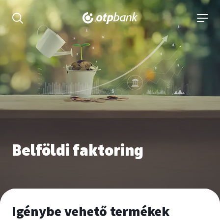
tartalmához
Keresés kinyitása
navigá
Belföldi faktoring
Igénybe vehető termékek