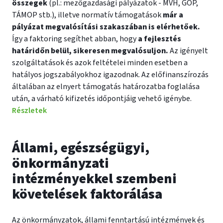
összegek
(pl.: mezőgazdasági pályázatok - MVH, GOP,
TÁMOP stb.), illetve normatív támogatások
már a
pályázat megvalósítási szakaszában is elérhetőek.
Így a faktoring segíthet abban, hogy
a fejlesztés
határidőn belül, sikeresen megvalósuljon.
Az igényelt
szolgáltatások és azok feltételei minden esetben a
hatályos jogszabályokhoz igazodnak. Az előfinanszírozás
általában az elnyert támogatás határozatba foglalása
után, a várható kifizetés időpontjáig vehető igénybe.
Részletek
Állami, egészségügyi,
önkormányzati
intézményekkel szembeni
követelések faktorálása
Az önkormányzatok, állami fenntartású intézmények és