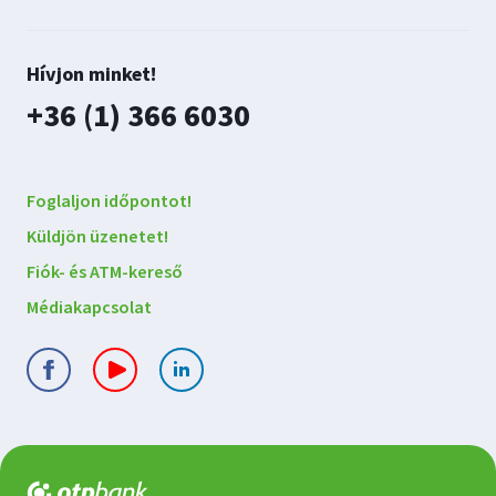
Lépjen
Hívjon minket!
kapcsolatba
plusz
+36 (1) 366 6030
velünk
Foglaljon időpontot!
Küldjön üzenetet!
Fiók- és ATM-kereső
Médiakapcsolat