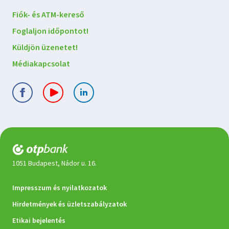
Lépjen
Fiók- és ATM-kereső
kapcsolatba
Foglaljon időpontot!
velünk
Küldjön üzenetet!
Médiakapcsolat
1051 Budapest, Nádor u. 16.
Jogi
Impresszum és nyilatkozatok
dokumentumok
Hirdetmények és üzletszabályzatok
Etikai bejelentés