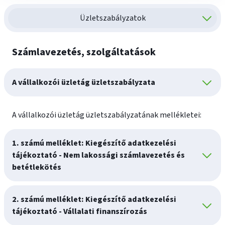
Üzletszabályzatok
Számlavezetés, szolgáltatások
A vállalkozói üzletág üzletszabályzata
A vállalkozói üzletág üzletszabályzatának mellékletei:
1. számú melléklet: Kiegészítő adatkezelési
tájékoztató - Nem lakossági számlavezetés és
betétlekötés
2. számú melléklet: Kiegészítő adatkezelési
tájékoztató - Vállalati finanszírozás