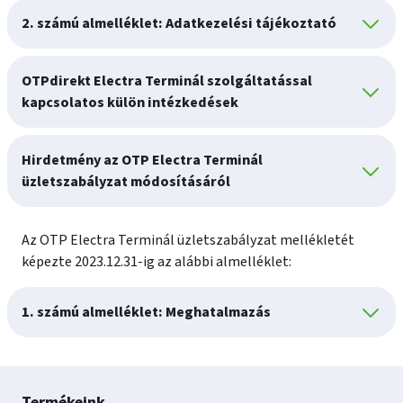
2. számú almelléklet: Adatkezelési tájékoztató
OTPdirekt Electra Terminál szolgáltatással
kapcsolatos külön intézkedések
Hirdetmény az OTP Electra Terminál
üzletszabályzat módosításáról
Az OTP Electra Terminál üzletszabályzat mellékletét
képezte 2023.12.31-ig az alábbi almelléklet:
1. számú almelléklet: Meghatalmazás
Lábléc
Termékeink