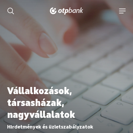
tartalmához
Keresés kinyitása
navigá
Vállalkozások,
társasházak,
nagyvállalatok
Hirdetmények és üzletszabályzatok