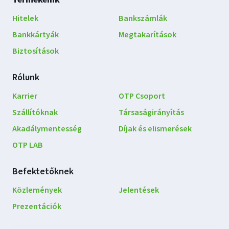
navigáció
Hitelek
Bankszámlák
Bankkártyák
Megtakarítások
Biztosítások
Rólunk
Karrier
OTP Csoport
Szállítóknak
Társaságirányítás
Akadálymentesség
Díjak és elismerések
OTP LAB
Befektetőknek
Közlemények
Jelentések
Prezentációk