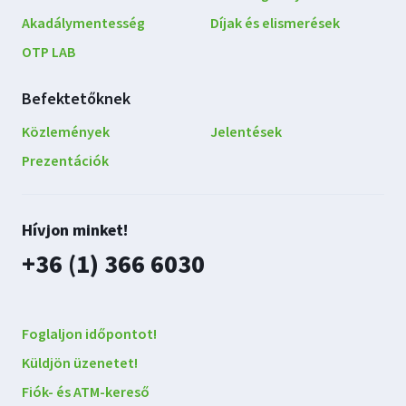
Akadálymentesség
Díjak és elismerések
OTP LAB
Befektetőknek
Közlemények
Jelentések
Prezentációk
Lépjen
Hívjon minket!
kapcsolatba
plusz
+36 (1) 366 6030
velünk
Foglaljon időpontot!
Küldjön üzenetet!
Fiók- és ATM-kereső