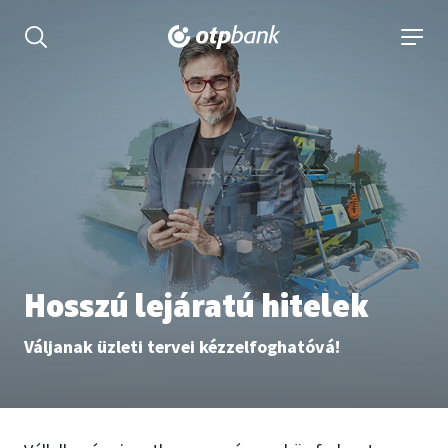
tartalmához
Keresés kinyitása
navigá
Hosszú lejáratú hitelek
Váljanak üzleti tervei kézzelfoghatóvá!