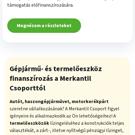
támogatás előfinanszírozására.
Megnézem a részleteket
Gépjármű- és termelőeszköz
finanszírozás a Merkantil
Csoporttól
Autót, haszongépjárművet, motorkerékpárt
szeretne vállalkozásának? A Merkantil Csoport figyel
igényeire és alkalmazkodik az Ön lehetőségeihez! A
termelőeszközök
lízingeléséhez a konstrukciók teljes
választékát, a zárt-, illetve nyíltvégű pénzügyi lízinget,