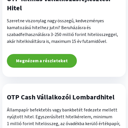
Hitel
Szeretne viszonylag nagy összegű, kedvezményes
kamatozású hitelhez jutni? Beruházásra és
szabadfelhasználásra 3-250 millió forint hitelösszeggel,
akár hitelkiváltásra is, maximum 15 év futamidővel.
Megnézem a részleteket
OTP Cash Vállalkozói Lombardhitel
Állampapír befektetés vagy bankbetét fedezete mellett
nyújtott hitel. Egyszerűsített hitelkérelem, minimum
1 millió forint hitelösszeg, az óvadékba kerülő értékpapír,