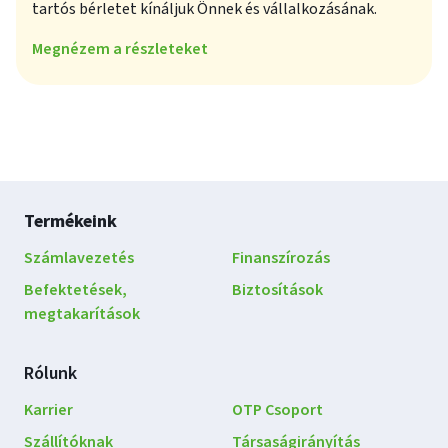
tartós bérletet kínáljuk Önnek és vállalkozásának.
Megnézem a részleteket
Lábléc
Termékeink
navigáció
Számlavezetés
Finanszírozás
Befektetések,
Biztosítások
megtakarítások
Rólunk
Karrier
OTP Csoport
Szállítóknak
Társaságirányítás