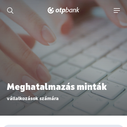
tartalmához
Keresés kinyitása
navigá
Meghatalmazás minták
vállalkozások számára