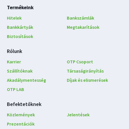
Lábléc
Termékeink
navigáció
Hitelek
Bankszámlák
Bankkártyák
Megtakarítások
Biztosítások
Rólunk
Karrier
OTP Csoport
Szállítóknak
Társaságirányítás
Akadálymentesség
Díjak és elismerések
OTP LAB
Befektetőknek
Közlemények
Jelentések
Prezentációk