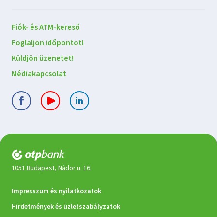
Lépjen
Fiók- és ATM-kereső
kapcsolatba
Foglaljon időpontot!
velünk
Küldjön üzenetet!
Médiakapcsolat
1051 Budapest, Nádor u. 16.
Jogi
Impresszum és nyilatkozatok
dokumentumok
Hirdetmények és üzletszabályzatok