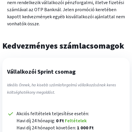
nem rendelkezik vállalkozói pénzforgalmi, illetve fizetési
számlával az OTP Banknál. Jelen promóció keretében
kapott kedvezmények egyéb kisvállalkozói ajánlattal nem
vonhatók össze.
Kedvezményes számlacsomagok
Vállalkozói Sprint csomag
Ideális Önnek, ha kisebb számlaforgalmú vállalkozásának keres
költséghatékony megoldást.
Akciós feltételek teljesítése esetén:
Havi díj 24 hónapig:
0 Ft
Feltételek
Havi díj 24 hónapot követően:
1 000 Ft