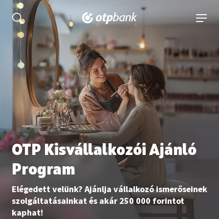
tartalmához
Keresés kinyitása
navigá
OTP Kisvállalkozói Ajánló
Program
Elégedett velünk? Ajánlja vállalkozó ismerőseinek
szolgáltatásainkat és akár 250 000 forintot
kaphat!