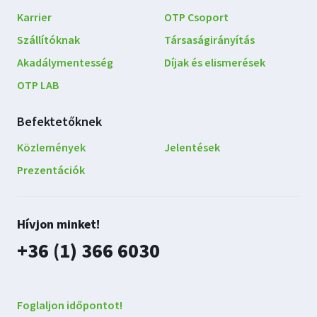
Karrier
OTP Csoport
Szállítóknak
Társaságirányítás
Akadálymentesség
Díjak és elismerések
OTP LAB
Befektetőknek
Közlemények
Jelentések
Prezentációk
Lépjen
Hívjon minket!
kapcsolatba
plusz
+36 (1) 366 6030
velünk
Foglaljon időpontot!