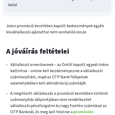
belül
Jelen promóció keretében kapott kedvezmények egyéb
kisvállalkozói ajánlattal nem vonhatók össze.
A jóváírás feltételei
Vállalkozó ismerőseinek – az Öntől kapott egyedi linkre
kattintva – online kell kezdeményeznie a vállalkozói
számlanyitást, majd az OTP Bank fiókjainak
valamelyikében kell aktiválnia új számláját.
A meghívott vállalkozás a promóció keretében történő
számlanyitás időpontjában nem rendelkezhet
vállalkozói pénzforgalmi és/vagy fizetési számlával az
OTP Banknál, és meg kell felelnie a
promóciós