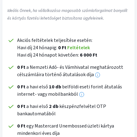
Ideális Önnek, ha vállalkozása magasabb számlaforgalmat bonyolít
és kártyás fizetési lehetőséget biztosítana ügyfeleinek.
Akciós feltételek teljesítése esetén:
Havi díj 24 hónapig:
0 Ft
Feltételek
Havi díj 24 hónapot követően:
6 000 Ft
0 Ft
a Nemzeti Adó- és Vámhivatal meghatározott
célszámláira történő átutalások díja
További
információk
0 Ft
a havi első
10 db
belföldi eseti forint átutalás
internet- vagy mobilbankból
További
információk
0 Ft
a havi első
2 db
készpénzfelvétel OTP
bankautomatából
0 Ft
egy Mastercard Unembossed üzleti kártya
mindenkori éves díja