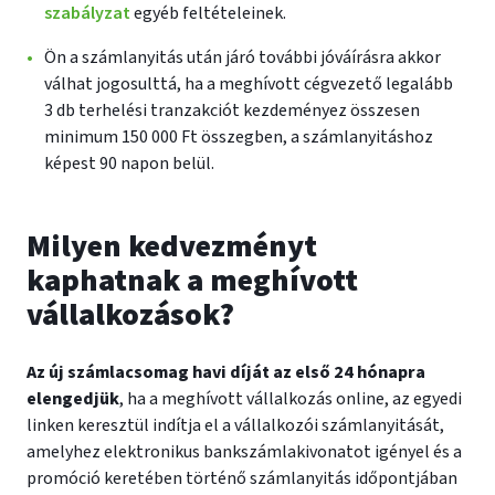
szabályzat
egyéb feltételeinek.
Ön a számlanyitás után járó további jóváírásra akkor
válhat jogosulttá, ha a meghívott cégvezető legalább
3 db terhelési tranzakciót kezdeményez összesen
minimum 150 000 Ft összegben, a számlanyitáshoz
képest 90 napon belül.
Milyen kedvezményt
kaphatnak a meghívott
vállalkozások?
Az új számlacsomag havi díját az első 24 hónapra
elengedjük
, ha a meghívott vállalkozás online, az egyedi
linken keresztül indítja el a vállalkozói számlanyitását,
amelyhez elektronikus bankszámlakivonatot igényel és a
promóció keretében történő számlanyitás időpontjában