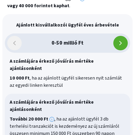
További
vagy 40 000 forintot kaphat
.
információk
Ajánlott kisvállalkozói ügyfél éves árbevétele
0-50 millió Ft
A számlájára érkező jóváírás mértéke
ajánlásonként
10 000 Ft
, ha az ajánlott ügyfél sikeresen nyit számlát
az egyedi linken keresztül
A számlájára érkező jóváírás mértéke
ajánlásonként
További 20
000
Ft
, ha az ajánlott ügyfél 3 db
További
terhelési tranzakciót is kezdeményez az új számláról
információk
összesen minimum 150 000 Ft összegben 90 napon