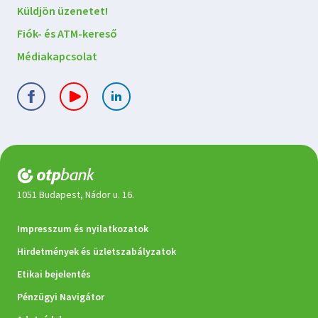
Küldjön üzenetet!
Fiók- és ATM-kereső
Médiakapcsolat
1051 Budapest, Nádor u. 16.
Jogi
Impresszum és nyilatkozatok
dokumentumok
Hirdetmények és üzletszabályzatok
Etikai bejelentés
Pénzügyi Navigátor