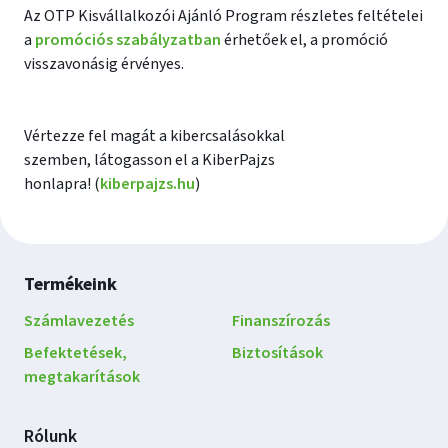
Az OTP Kisvállalkozói Ajánló Program részletes feltételei
a
promóciós szabályzatban
érhetőek el, a promóció
visszavonásig érvényes.
Vértezze fel magát a kibercsalásokkal
szemben, látogasson el a KiberPajzs
honlapra! (
kiberpajzs.hu
)
Lábléc
Termékeink
navigáció
Számlavezetés
Finanszírozás
Befektetések,
Biztosítások
megtakarítások
Rólunk