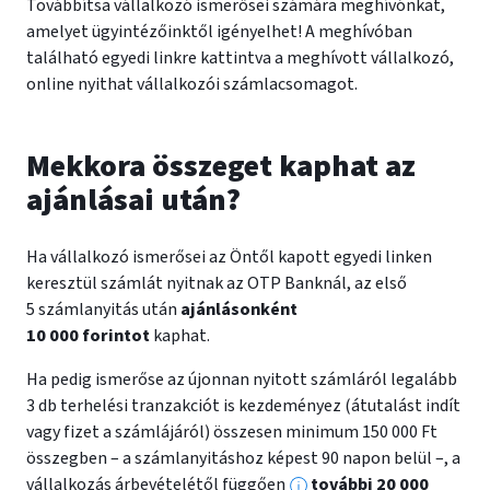
Továbbítsa vállalkozó ismerősei számára meghívónkat,
amelyet ügyintézőinktől igényelhet! A meghívóban
található egyedi linkre kattintva a meghívott vállalkozó,
online nyithat vállalkozói számlacsomagot.
Mekkora összeget kaphat az
ajánlásai után?
Ha vállalkozó ismerősei az Öntől kapott egyedi linken
keresztül számlát nyitnak az OTP Banknál, az első
5 számlanyitás után
ajánlásonként
10 000 forintot
kaphat.
Ha pedig ismerőse az újonnan nyitott számláról legalább
3 db terhelési tranzakciót is kezdeményez (átutalást indít
vagy fizet a számlájáról) összesen minimum 150 000 Ft
összegben – a számlanyitáshoz képest 90 napon belül –, a
vállalkozás árbevételétől függően
további 20 000