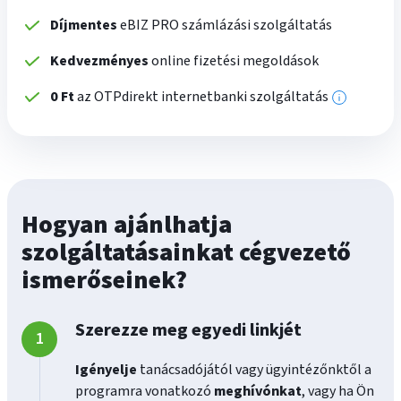
Díjmentes
eBIZ PRO számlázási szolgáltatás
Kedvezményes
online fizetési megoldások
0 Ft
az OTPdirekt internetbanki szolgáltatás
További
informáci
Hogyan ajánlhatja
szolgáltatásainkat cégvezető
ismerőseinek?
Szerezze meg egyedi linkjét
Igényelje
tanácsadójától vagy ügyintézőnktől a
programra vonatkozó
meghívónkat
, vagy ha Ön