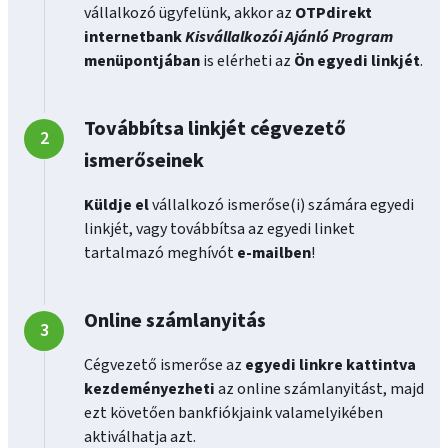
vállalkozó ügyfelünk, akkor az
OTPdirekt
internetbank
Kisvállalkozói Ajánló Program
menüpontjában
is elérheti az
Ön egyedi linkjét
.
Továbbítsa linkjét cégvezető
ismerőseinek
Küldje el
vállalkozó ismerőse(i) számára egyedi
linkjét, vagy továbbítsa az egyedi linket
tartalmazó meghívót
e-mailben
!
Online számlanyitás
Cégvezető ismerőse az
egyedi linkre kattintva
kezdeményezheti
az online számlanyitást, majd
ezt követően bankfiókjaink valamelyikében
aktiválhatja azt.