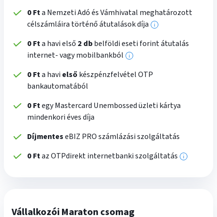
0 Ft
a Nemzeti Adó és Vámhivatal meghatározott
célszámláira történő átutalások díja
További
információk
0 Ft
a havi első
2 db
belföldi eseti forint átutalás
internet- vagy mobilbankból
További
információk
0 Ft
a havi
első
készpénzfelvétel OTP
bankautomatából
0 Ft
egy Mastercard Unembossed üzleti kártya
mindenkori éves díja
Díjmentes
eBIZ PRO számlázási szolgáltatás
0 Ft
az OTPdirekt internetbanki szolgáltatás
További
informáci
Vállalkozói Maraton csomag