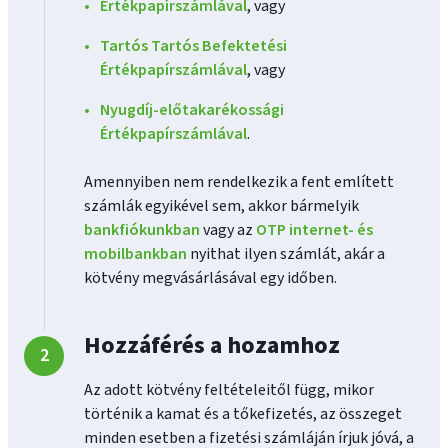
Értékpapírszámlával
, vagy
Tartós Tartós Befektetési
Értékpapírszámlával
, vagy
Nyugdíj-előtakarékossági
Értékpapírszámlával
.
Amennyiben nem rendelkezik a fent említett
számlák egyikével sem, akkor bármelyik
bankfiókunkban
vagy az
OTP internet- és
mobilbankban
nyithat ilyen számlát, akár a
kötvény megvásárlásával egy időben.
Hozzáférés a hozamhoz
Az adott kötvény feltételeitől függ, mikor
történik a kamat és a tőkefizetés, az összeget
minden esetben a fizetési számláján írjuk jóvá, a