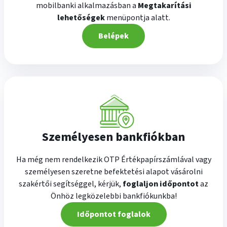
mobilbanki alkalmazásban a
Megtakarítási
lehetőségek
menüpontja alatt.
Belépek
Személyesen bankfiókban
Ha még nem rendelkezik OTP Értékpapírszámlával vagy
személyesen szeretne befektetési alapot vásárolni
szakértői segítséggel, kérjük,
foglaljon időpontot
az
Önhöz legközelebbi bankfiókunkba!
Időpontot foglalok