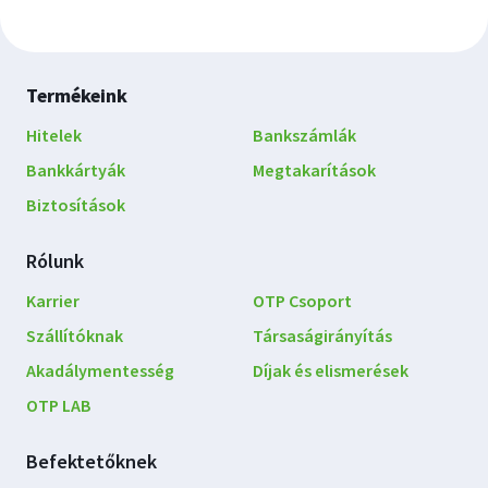
Lábléc
Termékeink
navigáció
Hitelek
Bankszámlák
Bankkártyák
Megtakarítások
Biztosítások
Rólunk
Karrier
OTP Csoport
Szállítóknak
Társaságirányítás
Akadálymentesség
Díjak és elismerések
OTP LAB
Befektetőknek