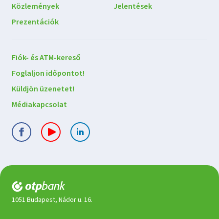
Közlemények
Jelentések
Prezentációk
Lépjen
Fiók- és ATM-kereső
kapcsolatba
Foglaljon időpontot!
velünk
Küldjön üzenetet!
Médiakapcsolat
1051 Budapest, Nádor u. 16.