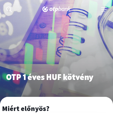
tartalmához
Keresés kinyitása
navigá
OTP 1 éves HUF kötvény
Miért előnyös?