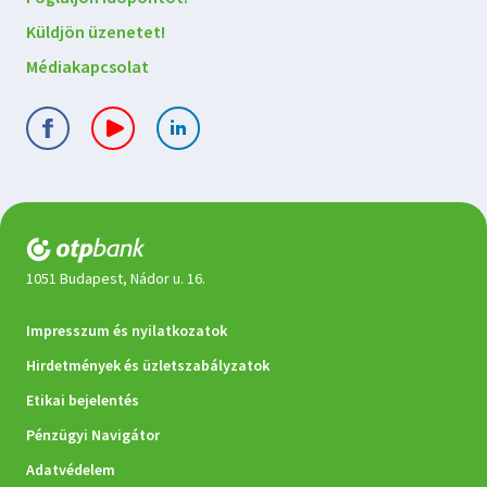
velünk
Küldjön üzenetet!
Médiakapcsolat
1051 Budapest, Nádor u. 16.
Jogi
Impresszum és nyilatkozatok
dokumentumok
Hirdetmények és üzletszabályzatok
Etikai bejelentés
Pénzügyi Navigátor
Adatvédelem