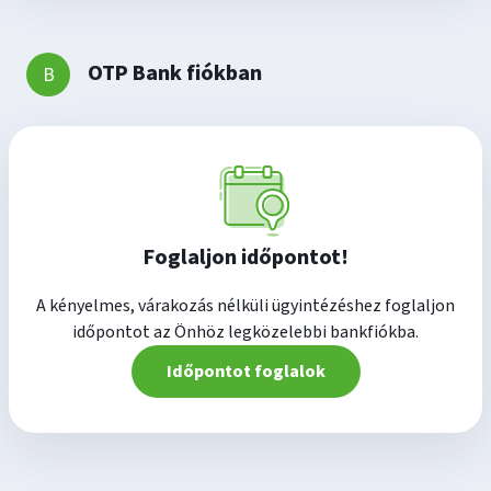
OTP Bank fiókban
Foglaljon időpontot!
A kényelmes, várakozás nélküli ügyintézéshez foglaljon
időpontot az Önhöz legközelebbi bankfiókba.
Időpontot foglalok