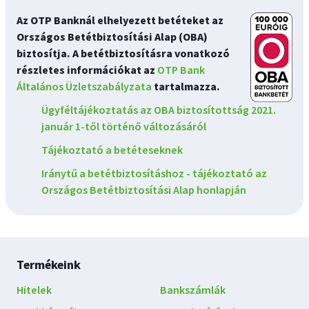
Az OTP Banknál elhelyezett betéteket az
Országos Betétbiztosítási Alap (OBA)
biztosítja. A betétbiztosításra vonatkozó
részletes információkat az
OTP Bank
Általános Üzletszabályzata
tartalmazza.
Ügyféltájékoztatás az OBA biztosítottság 2021.
január 1-től történő változásáról
Tájékoztató a betéteseknek
Iránytű a betétbiztosításhoz - tájékoztató az
Országos Betétbiztosítási Alap honlapján
Lábléc
Termékeink
navigáció
Hitelek
Bankszámlák