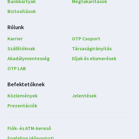
Bankkártyák
Megtakarítások
Biztosítások
Rólunk
Karrier
OTP Csoport
Szállítóknak
Társaságirányítás
Akadálymentesség
Díjak és elismerések
OTP LAB
Befektetőknek
Közlemények
Jelentések
Prezentációk
Lépjen
Fiók- és ATM-kereső
kapcsolatba
Foglaljon időpontot!