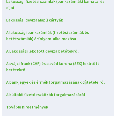
Lakossági fizetési számlák (bankszámlák) kamatai és
díjai
Lakossági devizaalapú kártyák
A lakossági bankszámlák (fizetési számlák és
betétszámlák) árfolyam-alkalmazása
A Lakossági lekötött deviza betétekről
A svájci frank (CHF) és a svéd korona (SEK) lekötött
betétekről
A bankjegyek és érmék forgalmazásának díjtételeiről
A külföldi fizetőeszközök forgalmazásáról
További hirdetmények