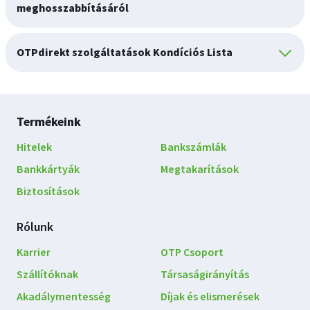
meghosszabbításáról
OTPdirekt szolgáltatások Kondíciós Lista
Lábléc
Termékeink
navigáció
Hitelek
Bankszámlák
Bankkártyák
Megtakarítások
Biztosítások
Rólunk
Karrier
OTP Csoport
Szállítóknak
Társaságirányítás
Akadálymentesség
Díjak és elismerések