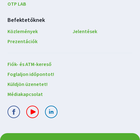
OTP LAB
Befektetőknek
Közlemények
Jelentések
Prezentációk
Lépjen
Fiók- és ATM-kereső
kapcsolatba
Foglaljon időpontot!
velünk
Küldjön üzenetet!
Médiakapcsolat