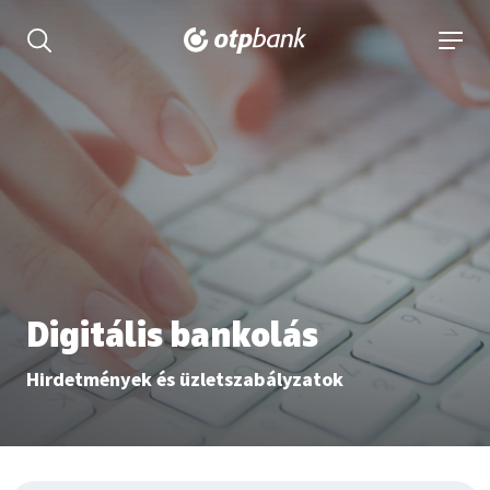
tartalmához
Keresés kinyitása
navigá
Digitális bankolás
Hirdetmények és üzletszabályzatok