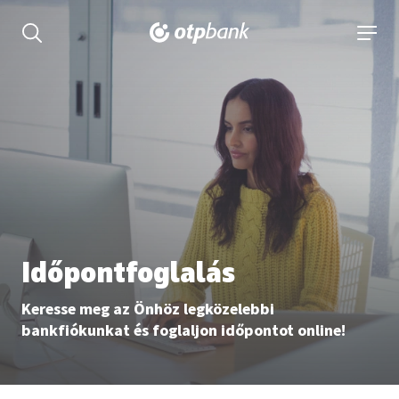
tartalmához
Keresés kinyitása
navigá
Időpontfoglalás
Keresse meg az Önhöz legközelebbi
bankfiókunkat és foglaljon időpontot online!