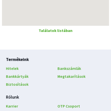
Találatok listában
Lábléc
Termékeink
navigáció
Hitelek
Bankszámlák
Bankkártyák
Megtakarítások
Biztosítások
Rólunk
Karrier
OTP Csoport