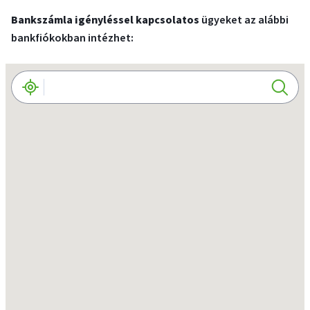
Időpontfoglalás
Bankszámla igényléssel kapcsolatos
ügyeket az alábbi
bankfiókokban intézhet: