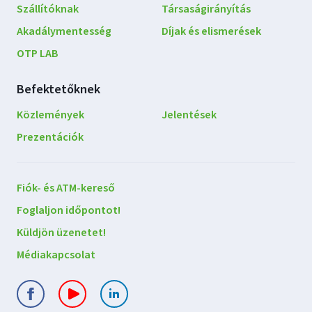
Szállítóknak
Társaságirányítás
Akadálymentesség
Díjak és elismerések
OTP LAB
Befektetőknek
Közlemények
Jelentések
Prezentációk
Lépjen
Fiók- és ATM-kereső
kapcsolatba
Foglaljon időpontot!
velünk
Küldjön üzenetet!
Médiakapcsolat