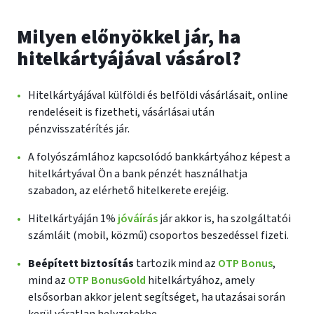
Milyen előnyökkel jár, ha
hitelkártyájával vásárol?
Hitelkártyájával külföldi és belföldi vásárlásait, online
rendeléseit is fizetheti, vásárlásai után
pénzvisszatérítés jár.
A folyószámlához kapcsolódó bankkártyához képest a
hitelkártyával Ön a bank pénzét használhatja
szabadon, az elérhető hitelkerete erejéig.
Hitelkártyáján 1%
jóváírás
jár akkor is, ha szolgáltatói
számláit (mobil, közmű) csoportos beszedéssel fizeti.
Beépített biztosítás
tartozik mind az
OTP Bonus
,
mind az
OTP BonusGold
hitelkártyához, amely
elsősorban akkor jelent segítséget, ha utazásai során