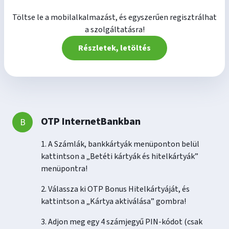
Töltse le a mobilalkalmazást, és egyszerűen regisztrálhat
a szolgáltatásra!
Részletek, letöltés
OTP InternetBankban
1. A Számlák, bankkártyák menüponton belül
kattintson a „Betéti kártyák és hitelkártyák”
menüpontra!
2. Válassza ki OTP Bonus Hitelkártyáját, és
kattintson a „Kártya aktiválása” gombra!
3. Adjon meg egy 4 számjegyű PIN-kódot (csak