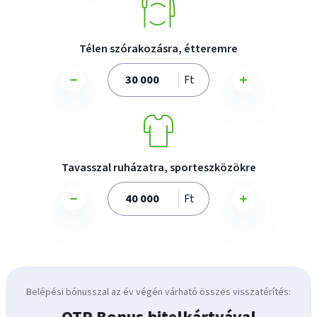
ennyit
Télen
szórakozásra, étteremre
költ
Ft
havonta
ennyit
Tavasszal
ruházatra, sporteszközökre
költ
Ft
havonta
Kalkuláció
Belépési bónusszal az év végén várható összes visszatérítés: