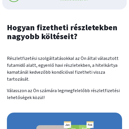
Hogyan fizetheti részletekben
nagyobb költéseit?
Részletfizetési szolgáltatásokkal az Ön által választott
futamidő alatt, egyenlő havi részletekben, a hitelkártya
kamatánál kedvezőbb kondícióval fizetheti vissza
tartozását.
Válasszon az Ön számára legmegfelelőbb részletfizetési
lehetőségek közül!