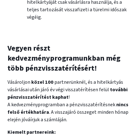
hitelkártyáját csak vásárlásra használja, és a
teljes tartozását visszafizeti a türelmi időszak
végéig.
Vegyen részt
kedvezményprogramunkban még
több pénzvisszatérítésért!
Vásároljon
közel 100
partnerünknél, és a hitelkártyás
vásárlásai után járó év végi visszatérítésen felül
további
pénzvisszatérítést kaphat
!
A kedvezményprogramban a pénzvisszatérítésnek
nincs
felső értékhatára
. A visszajáró összeget minden hónap
elején jóváírjuk a számláján.
Kiemelt partnereink: