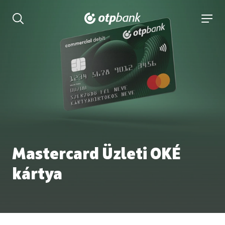
tartalmához
Keresés kinyitása
navigá
Mastercard Üzleti OKÉ
kártya