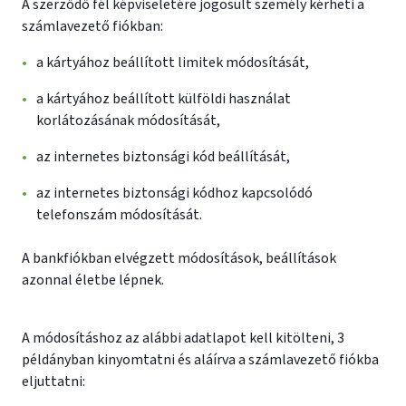
A szerződő fél képviseletére jogosult személy kérheti a
számlavezető fiókban:
a kártyához beállított limitek módosítását,
a kártyához beállított külföldi használat
korlátozásának módosítását,
az internetes biztonsági kód beállítását,
az internetes biztonsági kódhoz kapcsolódó
telefonszám módosítását.
A bankfiókban elvégzett módosítások, beállítások
azonnal életbe lépnek.
A módosításhoz az alábbi adatlapot kell kitölteni, 3
példányban kinyomtatni és aláírva a számlavezető fiókba
eljuttatni: