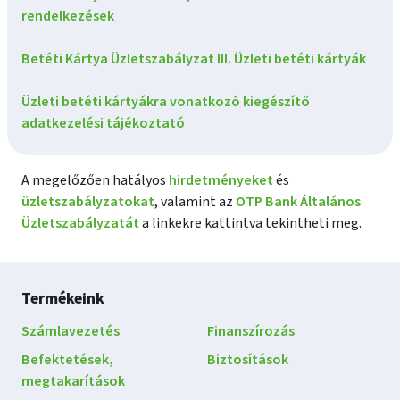
rendelkezések
Betéti Kártya Üzletszabályzat III. Üzleti betéti kártyák
Üzleti betéti kártyákra vonatkozó kiegészítő
adatkezelési tájékoztató
A megelőzően hatályos
hirdetményeket
és
üzletszabályzatokat
, valamint az
OTP Bank Általános
Üzletszabályzatát
a linkekre kattintva tekintheti meg.
Lábléc
Termékeink
navigáció
Számlavezetés
Finanszírozás
Befektetések,
Biztosítások
megtakarítások