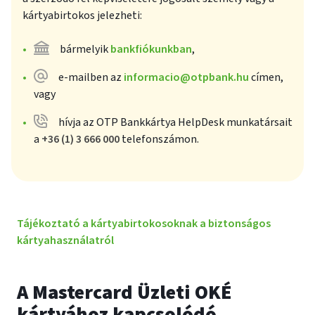
kártyabirtokos jelezheti:
bármelyik
bankfiókunkban
,
e-mailben az
informacio@otpbank.hu
címen,
vagy
hívja az OTP Bankkártya HelpDesk munkatársait
plusz
a
+36 (1) 3 666 000
telefonszámon.
Tájékoztató a kártyabirtokosoknak a biztonságos
kártyahasználatról
A Mastercard Üzleti OKÉ
kártyához kapcsolódó