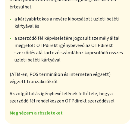
értesülhet
a kártyabirtokos a nevére kibocsátott üzleti betéti
kártyával és
a szerződő fél képviseletére jogosult személy által
megjelölt OTPdirekt igénybevevő az OTPdirekt
szerződés alá tartozó számlához kapcsolódó összes
üzleti betéti kártyával.
(ATM-en, POS terminálon és interneten végzett)
végzett tranzakciókról.
A szolgáltatás igénybevételének feltétele, hogy a
szerződő fél rendelkezzen OTPdirekt szerződéssel.
Megnézem a részleteket