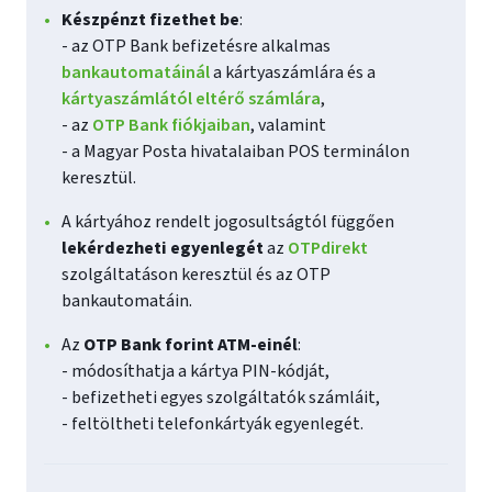
Készpénzt fizethet be
:
- az OTP Bank befizetésre alkalmas
bankautomatáinál
a kártyaszámlára és a
kártyaszámlától eltérő számlára
,
- az
OTP Bank fiókjaiban
, valamint
- a Magyar Posta hivatalaiban POS terminálon
keresztül.
A kártyához rendelt jogosultságtól függően
lekérdezheti egyenlegét
az
OTPdirekt
szolgáltatáson keresztül és az OTP
bankautomatáin.
Az
OTP Bank forint ATM-einél
:
- módosíthatja a kártya PIN-kódját,
- befizetheti egyes szolgáltatók számláit,
- feltöltheti telefonkártyák egyenlegét.