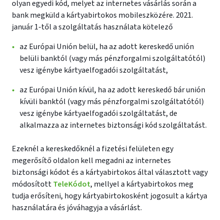
olyan egyedi kód, melyet az internetes vásárlás során a
bank megküld a kártyabirtokos mobileszközére. 2021.
január 1-től a szolgáltatás használata kötelező
az Európai Unión belül, ha az adott kereskedő unión
belüli banktól (vagy más pénzforgalmi szolgáltatótól)
vesz igénybe kártyaelfogadói szolgáltatást,
az Európai Unión kívül, ha az adott kereskedő bár unión
kívüli banktól (vagy más pénzforgalmi szolgáltatótól)
vesz igénybe kártyaelfogadói szolgáltatást, de
alkalmazza az internetes biztonsági kód szolgáltatást.
Ezeknél a kereskedőknél a fizetési felületen egy
megerősítő oldalon kell megadni az internetes
biztonsági kódot és a kártyabirtokos által választott vagy
módosított
TeleKódot
, mellyel a kártyabirtokos meg
tudja erősíteni, hogy kártyabirtokosként jogosult a kártya
használatára és jóváhagyja a vásárlást.