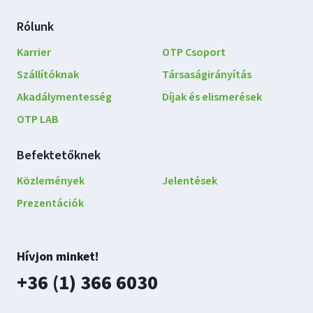
Rólunk
Karrier
OTP Csoport
Szállítóknak
Társaságirányítás
Akadálymentesség
Díjak és elismerések
OTP LAB
Befektetőknek
Közlemények
Jelentések
Prezentációk
Lépjen
Hívjon minket!
kapcsolatba
plusz
+36 (1) 366 6030
velünk