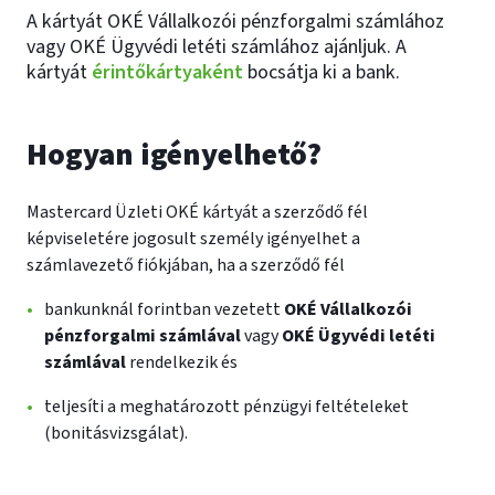
A kártyát OKÉ Vállalkozói pénzforgalmi számlához
vagy OKÉ Ügyvédi letéti számlához ajánljuk. A
kártyát
érintőkártyaként
bocsátja ki a bank.
Hogyan igényelhető?
Mastercard Üzleti OKÉ kártyát a szerződő fél
képviseletére jogosult személy igényelhet a
számlavezető fiókjában, ha a szerződő fél
bankunknál forintban vezetett
OKÉ Vállalkozói
pénzforgalmi számlával
vagy
OKÉ Ügyvédi letéti
számlával
rendelkezik és
teljesíti a meghatározott pénzügyi feltételeket
(bonitásvizsgálat).