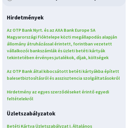
Hirdetmények
Az OTP Bank Nyrt. és az AXA Bank Europe SA
Magyarországi Fióktelepe közti megállapodás alapján
állomány átruházással érintett, forintban vezetett
vállalkozói bankszámlák és üzleti betéti kártyák
tekintetében érvényes jutalékok, díjak, költségek
Az OTP Bank által kibocsátott betéti kártyákba épített
balesetbiztosításról és asszisztencia szolgáltatásokról
Hirdetmény az egyes szerződéseket érintő egyedi
feltételekről
Üzletszabályzatok
Betéti Kártya Üzletszabályzat I. Általános