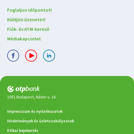
Foglaljon időpontot!
Küldjön üzenetet!
Fiók- és ATM-kereső
Médiakapcsolat
1051 Budapest, Nádor u. 16.
Jogi
Impresszum és nyilatkozatok
dokumentumok
Hirdetmények és üzletszabályzatok
Etikai bejelentés