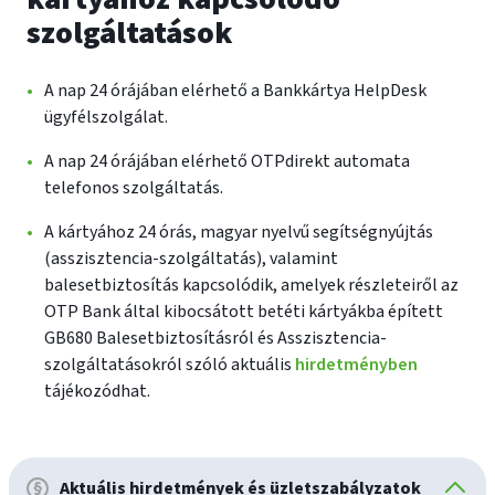
szolgáltatások
A nap 24 órájában elérhető a Bankkártya HelpDesk
ügyfélszolgálat.
A nap 24 órájában elérhető OTPdirekt automata
telefonos szolgáltatás.
A kártyához 24 órás, magyar nyelvű segítségnyújtás
(asszisztencia-szolgáltatás), valamint
balesetbiztosítás kapcsolódik, amelyek részleteiről az
OTP Bank által kibocsátott betéti kártyákba épített
GB680 Balesetbiztosításról és Asszisztencia-
szolgáltatásokról szóló aktuális
hirdetményben
tájékozódhat.
Aktuális hirdetmények és üzletszabályzatok