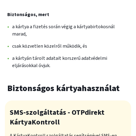
Biztonságos, mert
a kártya a fizetés során végig a kártyabirtokosnál
marad,
csak közvetlen közelről működik, és
a kártyán tárolt adatait korszerű adatvédelmi
eljárásokkal óvjuk.
Biztonságos kártyahasználat
SMS-szolgáltatás - OTPdirekt
KártyaKontroll
A KártyaKontroll szolgáltatás segítségével SMS-en