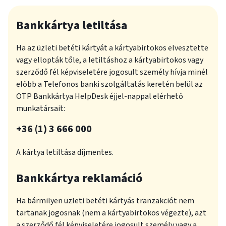
Bankkártya letiltása
Ha az üzleti betéti kártyát a kártyabirtokos elvesztette
vagy ellopták tőle, a letiltáshoz a kártyabirtokos vagy
szerződő fél képviseletére jogosult személy hívja minél
előbb a Telefonos banki szolgáltatás keretén belül az
OTP Bankkártya HelpDesk éjjel-nappal elérhető
munkatársait:
plusz
+36 (1) 3 666 000
A kártya letiltása díjmentes.
Bankkártya reklamáció
Ha bármilyen üzleti betéti kártyás tranzakciót nem
tartanak jogosnak (nem a kártyabirtokos végezte), azt
a szerződő fél képviseletére jogosult személy vagy a