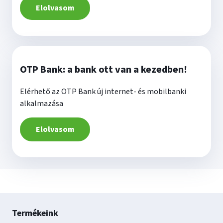
Elolvasom
OTP Bank: a bank ott van a kezedben!
Elérhető az OTP Bank új internet- és mobilbanki
alkalmazása
Elolvasom
Lábléc
Termékeink