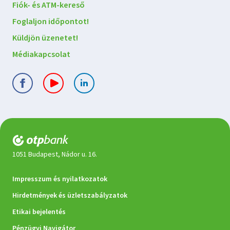
Lépjen
Fiók- és ATM-kereső
kapcsolatba
Foglaljon időpontot!
velünk
Küldjön üzenetet!
Médiakapcsolat
1051 Budapest, Nádor u. 16.
Jogi
Impresszum és nyilatkozatok
dokumentumok
Hirdetmények és üzletszabályzatok
Etikai bejelentés
Pénzügyi Navigátor