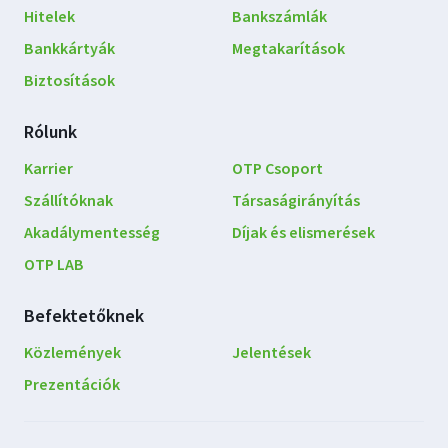
navigáció
Hitelek
Bankszámlák
Bankkártyák
Megtakarítások
Biztosítások
Rólunk
Karrier
OTP Csoport
Szállítóknak
Társaságirányítás
Akadálymentesség
Díjak és elismerések
OTP LAB
Befektetőknek
Közlemények
Jelentések
Prezentációk