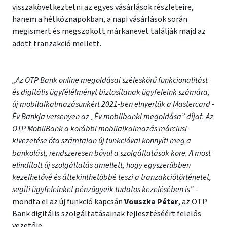
visszakövetkeztetni az egyes vásárlások részleteire,
hanem a hétköznapokban, a napi vásárlások során
megismert és megszokott márkanevet találják majd az
adott tranzakció mellett.
„Az OTP Bank online megoldásai széleskörű funkcionalitást
és digitális ügyfélélményt biztosítanak ügyfeleink számára,
új mobilalkalmazásunkért 2021-ben elnyertük a Mastercard -
Év Bankja versenyen az „Év mobilbanki megoldása” díjat. Az
OTP MobilBank a korábbi mobilalkalmazás márciusi
kivezetése óta számtalan új funkcióval könnyíti meg a
bankolást, rendszeresen bővül a szolgáltatások köre. A most
elindított új szolgáltatás amellett, hogy egyszerűbben
kezelhetővé és áttekinthetőbbé teszi a tranzakciótörténetet,
segíti ügyfeleinket pénzügyeik tudatos kezelésében is”
-
mondta el az új funkció kapcsán
Vouszka Péter
, az OTP
Bank digitális szolgáltatásainak fejlesztéséért felelős
vezetője.