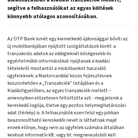
segítve a felhasználókat az egyes költések
könnyebb utólagos azonosításában.
Az OTP Bank ismét egy kiemelkedő újdonsággal bővíti az
új mobilbankjában nyújtott szolgáltatások körét: a
tranzakciós adatok az eddigieknél bőségesebb és
egyértelműbb információkat nyújtanak a kiadási
tételekről mostantól a mobilbankot használó
ügyfeleknek: a Mastercarddal közös fejlesztésnek
köszönhetően a „Tranzakciók” listájában és a
Kiadásfigyelőben, az egyes tranzakciók mellett –
amennyiben előzetesen feltöltötte azt - megjelenik a
kereskedő logója, illetve egy pontos helymeghatározási
adat (térkép) is. A felhasználók ezen felül egy jobban
beazonosítható kereskedői nevet is láthatnak majd:
ennek előnye, hogy nem az ügyfelek számára általában
kevéssé informatív kft. vagy bt. megnevezésből kell