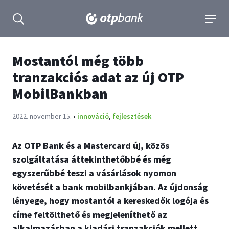
tartalmához
Keresés kinyitása
navigá
Mostantól még több
tranzakciós adat az új OTP
MobilBankban
Publikálva:
2022. november 15.
•
innováció
,
fejlesztések
Az OTP Bank és a Mastercard új, közös
szolgáltatása áttekinthetőbbé és még
egyszerűbbé teszi a vásárlások nyomon
követését a bank mobilbankjában. Az újdonság
lényege, hogy mostantól a kereskedők logója és
címe feltölthető és megjeleníthető az
alkalmazásban a kiadási tranzakciók mellett,