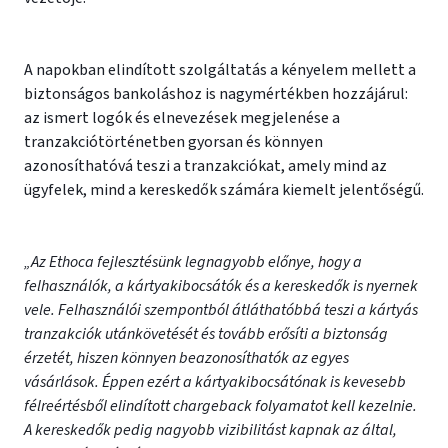
A napokban elindított szolgáltatás a kényelem mellett a
biztonságos bankoláshoz is nagymértékben hozzájárul:
az ismert logók és elnevezések megjelenése a
tranzakciótörténetben gyorsan és könnyen
azonosíthatóvá teszi a tranzakciókat, amely mind az
ügyfelek, mind a kereskedők számára kiemelt jelentőségű.
„Az Ethoca fejlesztésünk legnagyobb előnye, hogy a
felhasználók, a kártyakibocsátók és a kereskedők is nyernek
vele. Felhasználói szempontból átláthatóbbá teszi a kártyás
tranzakciók utánkövetését és tovább erősíti a biztonság
érzetét, hiszen könnyen beazonosíthatók az egyes
vásárlások. Éppen ezért a kártyakibocsátónak is kevesebb
félreértésből elindított chargeback folyamatot kell kezelnie.
A kereskedők pedig nagyobb vizibilitást kapnak az által,