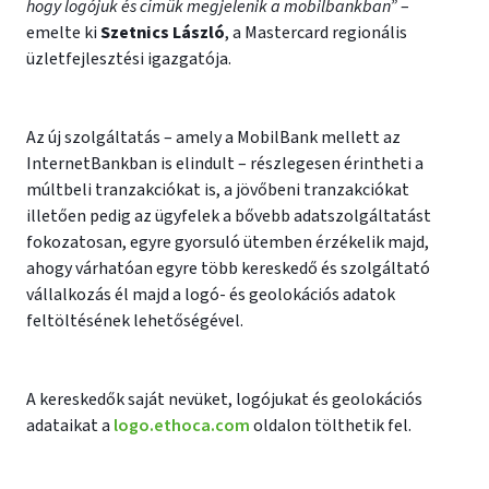
hogy logójuk és címük megjelenik a mobilbankban”
–
emelte ki
Szetnics László
, a Mastercard regionális
üzletfejlesztési igazgatója.
Az új szolgáltatás – amely a MobilBank mellett az
InternetBankban is elindult – részlegesen érintheti a
múltbeli tranzakciókat is, a jövőbeni tranzakciókat
illetően pedig az ügyfelek a bővebb adatszolgáltatást
fokozatosan, egyre gyorsuló ütemben érzékelik majd,
ahogy várhatóan egyre több kereskedő és szolgáltató
vállalkozás él majd a logó- és geolokációs adatok
feltöltésének lehetőségével.
A kereskedők saját nevüket, logójukat és geolokációs
adataikat a
logo.ethoca.com
oldalon tölthetik fel.