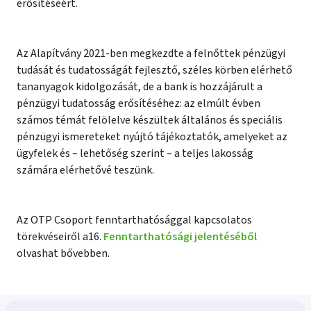
erősítéséért.
Az Alapítvány 2021-ben megkezdte a felnőttek pénzügyi
tudását és tudatosságát fejlesztő, széles körben elérhető
tananyagok kidolgozását, de a bank is hozzájárult a
pénzügyi tudatosság erősítéséhez: az elmúlt évben
számos témát felölelve készültek általános és speciális
pénzügyi ismereteket nyújtó tájékoztatók, amelyeket az
ügyfelek és – lehetőség szerint – a teljes lakosság
számára elérhetővé teszünk.
Az OTP Csoport fenntarthatósággal kapcsolatos
törekvéseiről a16.
Fenntarthatósági jelentéséből
olvashat bővebben.