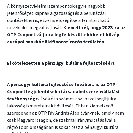
A környezetvédelmi szempontok egyre nagyobb
jelentőséget kapnak a gazdasági és a beruházási
döntésekben is, ezzel is elősegítve a fenntartható
növekedés megvalósítását.
Kiemelt cél, hogy 2023-ra az
OTP Csoport váljon a legfelkészültebb kelet-közép-
európai bankká zöldfinanszírozás területén.
Elkötelezetten a pénzügyi kultúra fejlesztéséért
A pénzügyi kultúra fejlesztése továbbra is az OTP
Csoport legjelentősebb társadalmi szerepvállalási
tevékenysége.
Évek óta számos eszközzel segítjük a
lakosság ismereteinek bővítését. Ebben kiemelkedő
szerepe van az OTP Fáy András Alapítványnak, amely nem
csak Magyarországon, de szakmai iránymutatásával a
régió több országában is sokat tesz a pénzügyi kultúra