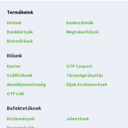
Lábléc
Termékeink
navigáció
Hitelek
Bankszámlák
Bankkártyák
Megtakarítások
Biztosítások
Rólunk
Karrier
OTP Csoport
Szállítóknak
Társaságirányítás
Akadálymentesség
Díjak és elismerések
OTP LAB
Befektetőknek
Közlemények
Jelentések