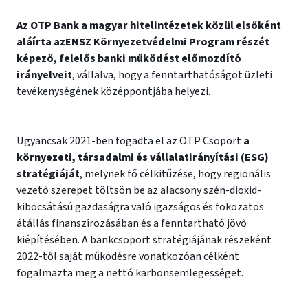
Az OTP Bank a magyar hitelintézetek közül elsőként
aláírta az
ENSZ Környezetvédelmi Program részét
képező, felelős banki működést előmozdító
irányelveit
, vállalva, hogy a fenntarthatóságot üzleti
tevékenységének középpontjába helyezi.
Ugyancsak 2021-ben fogadta el az OTP Csoport
a
környezeti, társadalmi és vállalatirányítási (ESG)
stratégiáját
, melynek fő célkitűzése, hogy regionális
vezető szerepet töltsön be az alacsony szén-dioxid-
kibocsátású gazdaságra való igazságos és fokozatos
átállás finanszírozásában és a fenntartható jövő
kiépítésében. A bankcsoport stratégiájának részeként
2022-től saját működésre vonatkozóan célként
fogalmazta meg a nettó karbonsemlegességet.