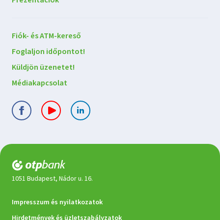
Prezentációk
Lépjen
Fiók- és ATM-kereső
kapcsolatba
Foglaljon időpontot!
velünk
Küldjön üzenetet!
Médiakapcsolat
1051 Budapest, Nádor u. 16.
Jogi
Impresszum és nyilatkozatok
dokumentumok
Hirdetmények és üzletszabályzatok