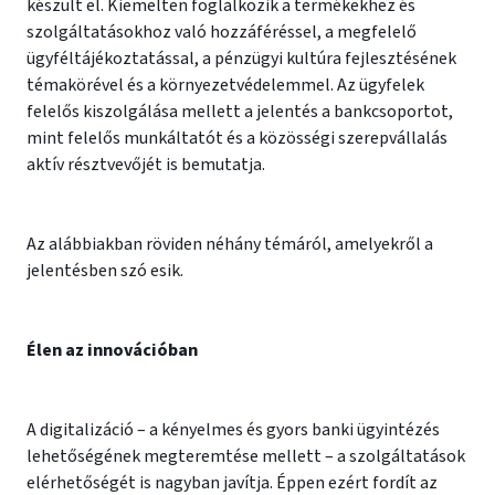
készült el. Kiemelten foglalkozik a termékekhez és
szolgáltatásokhoz való hozzáféréssel, a megfelelő
ügyféltájékoztatással, a pénzügyi kultúra fejlesztésének
témakörével és a környezetvédelemmel. Az ügyfelek
felelős kiszolgálása mellett a jelentés a bankcsoportot,
mint felelős munkáltatót és a közösségi szerepvállalás
aktív résztvevőjét is bemutatja.
Az alábbiakban röviden néhány témáról, amelyekről a
jelentésben szó esik.
Élen az innovációban
A digitalizáció – a kényelmes és gyors banki ügyintézés
lehetőségének megteremtése mellett – a szolgáltatások
elérhetőségét is nagyban javítja. Éppen ezért fordít az