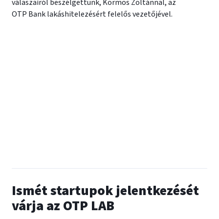
válaszairól beszélgettünk, Kormos Zoltánnal, az
OTP Bank lakáshitelezésért felelős vezetőjével.
Ismét startupok jelentkezését
várja az OTP LAB