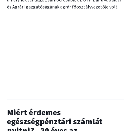
amelynek vendége Zsarnóci Csaba, az OTP Bank Vállalati
és Agrár Igazgatóságának agrár főosztályvezetője volt.
Miért érdemes
egészségpénztári számlát
nyitni? - 20 éves az