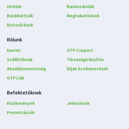
navigáció
Hitelek
Bankszámlák
Bankkártyák
Megtakarítások
Biztosítások
Rólunk
Karrier
OTP Csoport
Szállítóknak
Társaságirányítás
Akadálymentesség
Díjak és elismerések
OTP LAB
Befektetőknek
Közlemények
Jelentések
Prezentációk