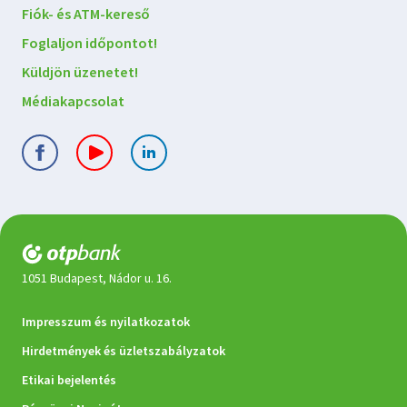
Lépjen
Fiók- és ATM-kereső
kapcsolatba
Foglaljon időpontot!
velünk
Küldjön üzenetet!
Médiakapcsolat
1051 Budapest, Nádor u. 16.
Jogi
Impresszum és nyilatkozatok
dokumentumok
Hirdetmények és üzletszabályzatok
Etikai bejelentés