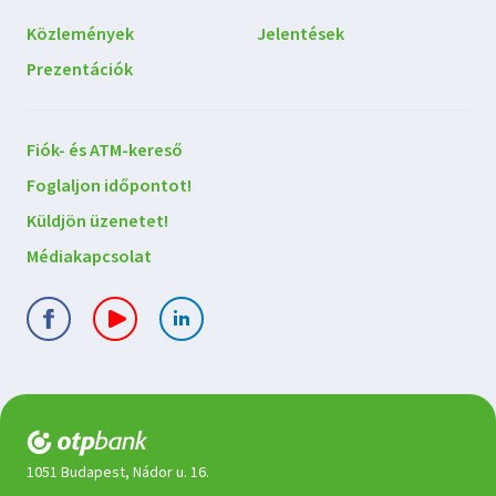
Közlemények
Jelentések
Prezentációk
Lépjen
Fiók- és ATM-kereső
kapcsolatba
Foglaljon időpontot!
velünk
Küldjön üzenetet!
Médiakapcsolat
1051 Budapest, Nádor u. 16.