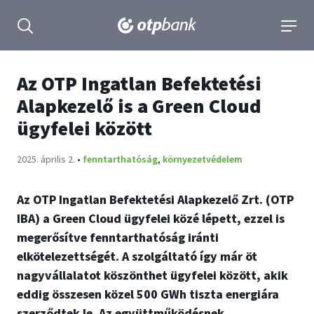
tartalmához
Keresés kinyitása
navigá
Az OTP Ingatlan Befektetési
Alapkezelő is a Green Cloud
ügyfelei között
Publikálva:
2025. április 2.
•
fenntarthatóság
,
környezetvédelem
Az OTP Ingatlan Befektetési Alapkezelő Zrt. (OTP
IBA) a Green Cloud ügyfelei közé lépett, ezzel is
megerősítve fenntarthatóság iránti
elkötelezettségét. A szolgáltató így már öt
nagyvállalatot köszönthet ügyfelei között, akik
eddig összesen közel 500 GWh tiszta energiára
szerződtek le. Az együttműködésnek