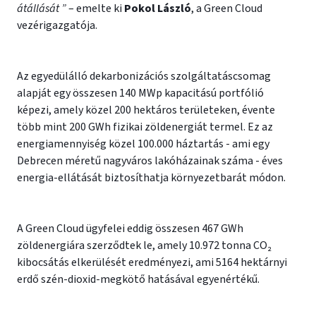
átállását ”
– emelte ki
Pokol László
, a Green Cloud
vezérigazgatója.
Az egyedülálló dekarbonizációs szolgáltatáscsomag
alapját egy összesen 140 MWp kapacitású portfólió
képezi, amely közel 200 hektáros területeken, évente
több mint 200 GWh fizikai zöldenergiát termel. Ez az
energiamennyiség közel 100.000 háztartás - ami egy
Debrecen méretű nagyváros lakóházainak száma - éves
energia-ellátását biztosíthatja környezetbarát módon.
A Green Cloud ügyfelei eddig összesen 467 GWh
zöldenergiára szerződtek le, amely 10.972 tonna CO₂
kibocsátás elkerülését eredményezi, ami 5164 hektárnyi
erdő szén-dioxid-megkötő hatásával egyenértékű.