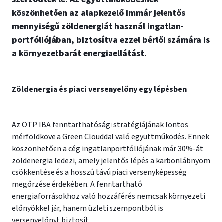
köszönhetően az alapkezelő immár jelentős
mennyiségű zöldenergiát használ ingatlan-
portfóliójában, biztosítva ezzel bérlői számára is
a környezetbarát energiaellátást.
Zöldenergia és piaci versenyelőny egy lépésben
Az OTP IBA fenntarthatósági stratégiájának fontos
mérföldköve a Green Clouddal való együttműködés. Ennek
köszönhetően a cég ingatlanportfóliójának már 30%-át
zöldenergia fedezi, amely jelentős lépés a karbonlábnyom
csökkentése és a hosszú távú piaci versenyképesség
megőrzése érdekében. A fenntartható
energiaforrásokhoz való hozzáférés nemcsak környezeti
előnyökkel jár, hanem üzleti szempontból is
versenyelőnyt biztosít.