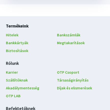
Lábléc
Termékeink
navigáció
Hitelek
Bankszámlák
Bankkártyák
Megtakarítások
Biztosítások
Rólunk
Karrier
OTP Csoport
Szállítóknak
Társaságirányítás
Akadálymentesség
Díjak és elismerések
OTP LAB
Befektetőknek