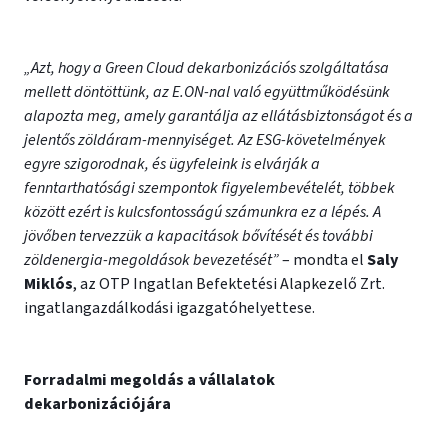
„Azt, hogy a Green Cloud dekarbonizációs szolgáltatása
mellett döntöttünk, az E.ON-nal való együttműködésünk
alapozta meg, amely garantálja az ellátásbiztonságot és a
jelentős zöldáram-mennyiséget. Az ESG-követelmények
egyre szigorodnak, és ügyfeleink is elvárják a
fenntarthatósági szempontok figyelembevételét, többek
között ezért is kulcsfontosságú számunkra ez a lépés. A
jövőben tervezzük a kapacitások bővítését és további
zöldenergia-megoldások bevezetését”
– mondta el
Saly
Miklós
, az OTP Ingatlan Befektetési Alapkezelő Zrt.
ingatlangazdálkodási igazgatóhelyettese.
Forradalmi megoldás a vállalatok
dekarbonizációjára