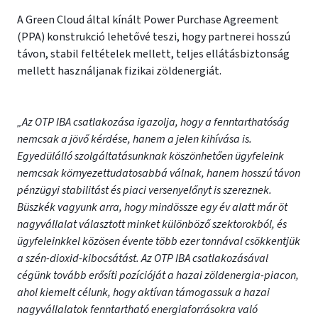
A Green Cloud által kínált Power Purchase Agreement
(PPA) konstrukció lehetővé teszi, hogy partnerei hosszú
távon, stabil feltételek mellett, teljes ellátásbiztonság
mellett használjanak fizikai zöldenergiát.
„Az OTP IBA csatlakozása igazolja, hogy a fenntarthatóság
nemcsak a jövő kérdése, hanem a jelen kihívása is.
Egyedülálló szolgáltatásunknak köszönhetően ügyfeleink
nemcsak környezettudatosabbá válnak, hanem hosszú távon
pénzügyi stabilitást és piaci versenyelőnyt is szereznek.
Büszkék vagyunk arra, hogy mindössze egy év alatt már öt
nagyvállalat választott minket különböző szektorokból, és
ügyfeleinkkel közösen évente több ezer tonnával csökkentjük
a szén-dioxid-kibocsátást. Az OTP IBA csatlakozásával
cégünk tovább erősíti pozícióját a hazai zöldenergia-piacon,
ahol kiemelt célunk, hogy aktívan támogassuk a hazai
nagyvállalatok fenntartható energiaforrásokra való