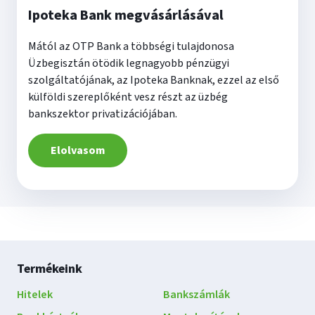
Ipoteka Bank megvásárlásával
Mától az OTP Bank a többségi tulajdonosa
Üzbegisztán ötödik legnagyobb pénzügyi
szolgáltatójának, az Ipoteka Banknak, ezzel az első
külföldi szereplőként vesz részt az üzbég
bankszektor privatizációjában.
Elolvasom
Lábléc
Termékeink
navigáció
Hitelek
Bankszámlák