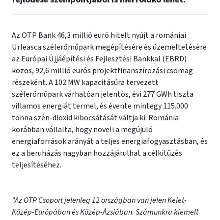
Az OTP Bank 46,3 millió euró hitelt nyújt a romániai
Urleasca szélerőműpark megépítésére és üzemeltetésére
az Európai Újjáépítési és Fejlesztési Bankkal (EBRD)
közös, 92,6 millió eurós projektfinanszírozási csomag
részeként. A 102 MW kapacitásúra tervezett
szélerőműpark várhatóan jelentős, évi 277 GWh tiszta
villamos energiát termel, és évente mintegy 115.000
tonna szén-dioxid kibocsátását váltja ki. Románia
korábban vállalta, hogy növeli a megújuló
energiaforrások arányát a teljes energiafogyasztásban, és
ez a beruházás nagyban hozzájárulhat a célkitűzés
teljesítéséhez.
"Az OTP Csoport jelenleg 12 országban van jelen Kelet-
Közép-Európában és Közép-Ázsiában. Számunkra kiemelt