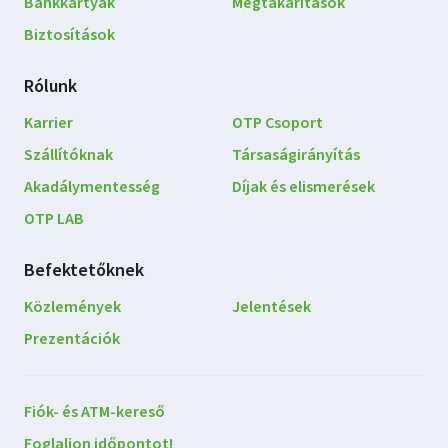
Bankkártyák
Megtakarítások
Biztosítások
Rólunk
Karrier
OTP Csoport
Szállítóknak
Társaságirányítás
Akadálymentesség
Díjak és elismerések
OTP LAB
Befektetőknek
Közlemények
Jelentések
Prezentációk
Lépjen
Fiók- és ATM-kereső
kapcsolatba
Foglaljon időpontot!