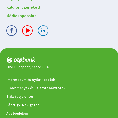
velünk
Küldjön üzenetet!
Médiakapcsolat
1051 Budapest, Nádor u. 16.
Jogi
Impresszum és nyilatkozatok
dokumentumok
Hirdetmények és üzletszabályzatok
Etikai bejelentés
Pénzügyi Navigátor
Adatvédelem