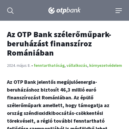
tartalmához
Keresés kinyitása
navigá
Az OTP Bank szélerőműpark-
beruházást finanszíroz
Romániában
Publikálva:
2024. május 8.
•
fenntarthatóság
,
vállalkozás
,
környezetvédelem
Az OTP Bank jelentős megújulóenergia-
beruházáshoz biztosít 46,3 millió euró
finanszírozást Romániában. Az épülő
szélerőműpark amellett, hogy támogatja az
ország széndioxidkibocsátás-csökkentési
törekvéseit, a régió további fenntartható
fejlődése szempontjából is mérföldkő lehet.