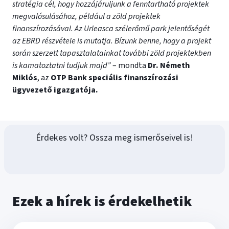
stratégia cél, hogy hozzájáruljunk a fenntartható projektek
megvalósulásához, például a zöld projektek
finanszírozásával. Az Urleasca szélerőmű park jelentőségét
az EBRD részvétele is mutatja. Bízunk benne, hogy a projekt
során szerzett tapasztalatainkat további zöld projektekben
is kamatoztatni tudjuk majd”
– mondta
Dr. Németh
Miklós
, az
OTP Bank speciális finanszírozási
ügyvezető igazgatója.
Érdekes volt? Ossza meg ismerőseivel is!
Ezek a hírek is érdekelhetik