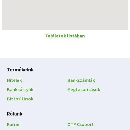
Találatok listában
Lábléc
Termékeink
navigáció
Hitelek
Bankszámlák
Bankkártyák
Megtakarítások
Biztosítások
Rólunk
Karrier
OTP Csoport