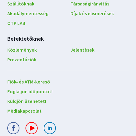
Szállítóknak
Társaságirányítás
Akadálymentesség
Díjak és elismerések
OTP LAB
Befektetőknek
Közlemények
Jelentések
Prezentációk
Lépjen
Fiók- és ATM-kereső
kapcsolatba
Foglaljon időpontot!
velünk
Küldjön üzenetet!
Médiakapcsolat