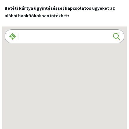
Időpontfoglalás
Betéti kártya ügyintézéssel kapcsolatos
ügyeket az
alábbi bankfiókokban intézhet: