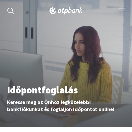
tartalmához
Keresés kinyitása
navigá
Időpontfoglalás
Keresse meg az Önhöz legközelebbi
bankfiókunkat és foglaljon időpontot online!