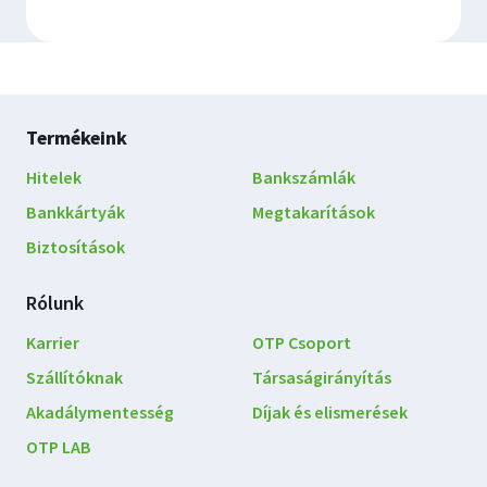
Lábléc
Termékeink
navigáció
Hitelek
Bankszámlák
Bankkártyák
Megtakarítások
Biztosítások
Rólunk
Karrier
OTP Csoport
Szállítóknak
Társaságirányítás
Akadálymentesség
Díjak és elismerések
OTP LAB