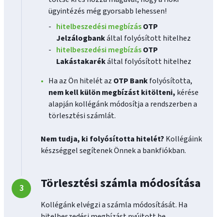
ügyintézés még gyorsabb lehessen!
hitelbeszedési megbízás
OTP
Jelzálogbank
által folyósított hitelhez
hitelbeszedési megbízás
OTP
Lakástakarék
által folyósított hitelhez
Ha az Ön hitelét az
OTP Bank
folyósította,
nem kell külön megbízást kitölteni,
kérése
alapján kollégánk módosítja a rendszerben a
törlesztési számlát.
Nem tudja, ki folyósította hitelét?
Kollégáink
készséggel segítenek Önnek a bankfiókban.
Törlesztési számla módosítása
Kollégánk elvégzi a számla módosítását. Ha
hitelbeszedési megbízást nyújtott be,