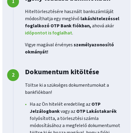
Hiteltörlesztésére használt bankszámláját
módosíthatja egy meglévő
lakáshitelezéssel
foglalkozó OTP Bank fiókban,
ahová akár
időpontot is foglalhat
.
Vigye magával érvényes
személyazonosító
okmányát!
Dokumentum kitöltése
Töltse ki a szükséges dokumentumokat a
bankfiókban!
Ha az Ön hitelét eredetileg az
OTP
Jelzálogbank
vagy az
OTP Lakástakarék
folyósította, a törlesztési számla
módosításához a megfelelő dokumentumot
töltse ki és hozza magával, hogy a fióki