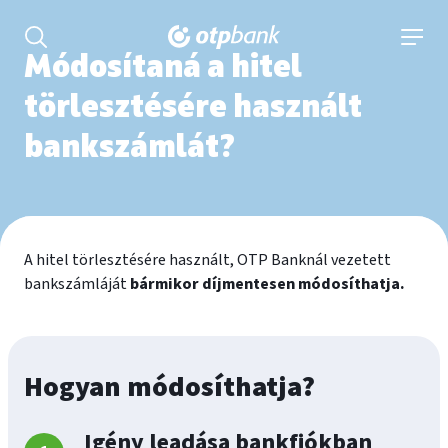
tartalmához
Keresés kinyitása
navigá
Módosítaná a hitel
törlesztésére használt
bankszámlát?
A hitel törlesztésére használt, OTP Banknál vezetett
bankszámláját
bármikor díjmentesen módosíthatja.
Hogyan módosíthatja?
Igény leadása bankfiókban