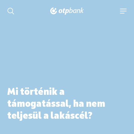
tartalmához
Keresés kinyitása
navigá
Mi történik a
támogatással, ha nem
teljesül a lakáscél?