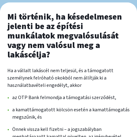
Mi történik, ha késedelmesen
jelenti be az építési
munkálatok megvalósulását
vagy nem valósul meg a
lakáscélja?
Ha a vállalt lakáscél nem teljesül, és a támogatott
személynek felróható okokból nem állítják ki a
használatbavételi engedélyt, akkor
az OTP Bank felmondja a támogatási szerződést,
a kamattámogatott kölcsön esetén a kamattámogatás
megszűnik, és
Önnek vissza kell fizetni – a jogszabályban
meghatározott kamattal növelten, az igénybevétel