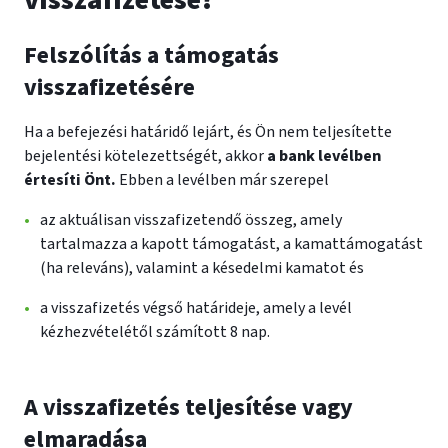
visszafizetése?
Felszólítás a támogatás
visszafizetésére
Ha a befejezési határidő lejárt, és Ön nem teljesítette
bejelentési kötelezettségét, akkor
a bank levélben
értesíti Önt.
Ebben a levélben már szerepel
az aktuálisan visszafizetendő összeg, amely
tartalmazza a kapott támogatást, a kamattámogatást
(ha releváns), valamint a késedelmi kamatot és
a visszafizetés végső határideje, amely a levél
kézhezvételétől számított 8 nap.
A visszafizetés teljesítése vagy
elmaradása