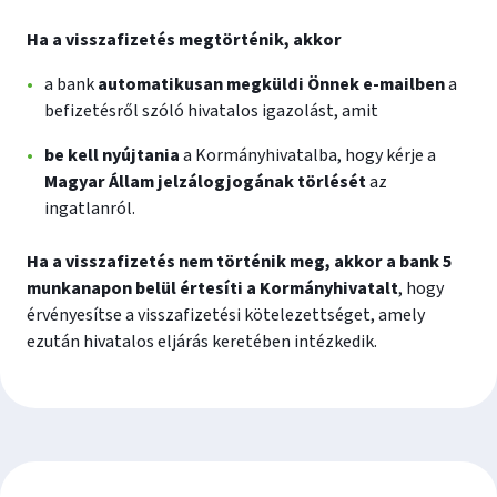
Ha a visszafizetés megtörténik, akkor
a bank
automatikusan megküldi Önnek e-mailben
a
befizetésről szóló hivatalos igazolást, amit
be kell nyújtania
a Kormányhivatalba, hogy kérje a
Magyar Állam jelzálogjogának törlését
az
ingatlanról.
Ha a visszafizetés nem történik meg, akkor a bank 5
munkanapon belül értesíti a Kormányhivatalt
, hogy
érvényesítse a visszafizetési kötelezettséget, amely
ezután hivatalos eljárás keretében intézkedik.