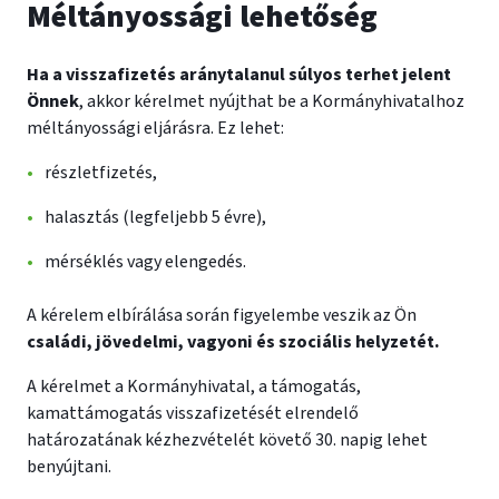
Méltányossági lehetőség
Ha a visszafizetés aránytalanul súlyos terhet jelent
Önnek
, akkor kérelmet nyújthat be a Kormányhivatalhoz
méltányossági eljárásra. Ez lehet:
részletfizetés,
halasztás (legfeljebb 5 évre),
mérséklés vagy elengedés.
A kérelem elbírálása során figyelembe veszik az Ön
családi, jövedelmi, vagyoni és szociális helyzetét.
A kérelmet a Kormányhivatal, a támogatás,
kamattámogatás visszafizetését elrendelő
határozatának kézhezvételét követő 30. napig lehet
benyújtani.