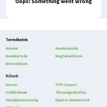
Lábléc
Termékeink
navigáció
Hitelek
Bankszámlák
Bankkártyák
Megtakarítások
Biztosítások
Rólunk
Karrier
OTP Csoport
Szállítóknak
Társaságirányítás
Akadálymentesség
Díjak és elismerések