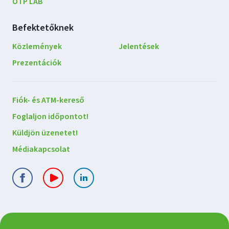
OTP LAB
Befektetőknek
Közlemények
Jelentések
Prezentációk
Lépjen
Fiók- és ATM-kereső
kapcsolatba
Foglaljon időpontot!
velünk
Küldjön üzenetet!
Médiakapcsolat