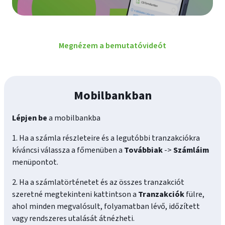
Megnézem a bemutatóvideót
Mobilbankban
Lépjen be
a mobilbankba
1. Ha a számla részleteire és a legutóbbi tranzakciókra
kíváncsi válassza a főmenüben a
Továbbiak
->
Számláim
menüpontot.
2. Ha a számlatörténetet és az összes tranzakciót
szeretné megtekinteni kattintson a
Tranzakciók
fülre,
ahol minden megvalósult, folyamatban lévő, időzített
vagy rendszeres utalását átnézheti.