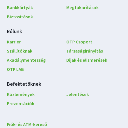
Bankkártyák
Megtakarítások
Biztosítások
Rólunk
Karrier
OTP Csoport
Szállítóknak
Társaságirányítás
Akadálymentesség
Díjak és elismerések
OTP LAB
Befektetőknek
Közlemények
Jelentések
Prezentációk
Lépjen
Fiók- és ATM-kereső