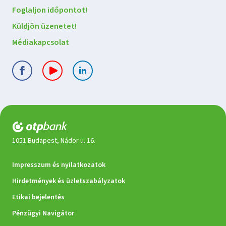
kapcsolatba
Foglaljon időpontot!
velünk
Küldjön üzenetet!
Médiakapcsolat
1051 Budapest, Nádor u. 16.
Jogi
Impresszum és nyilatkozatok
dokumentumok
Hirdetmények és üzletszabályzatok
Etikai bejelentés
Pénzügyi Navigátor