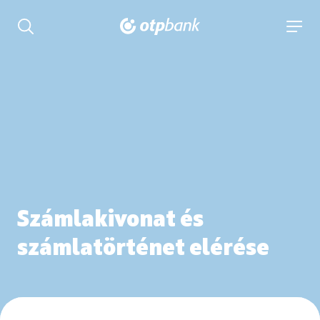
tartalmához
Keresés kinyitása
navigá
Számlakivonat és
számlatörténet elérése