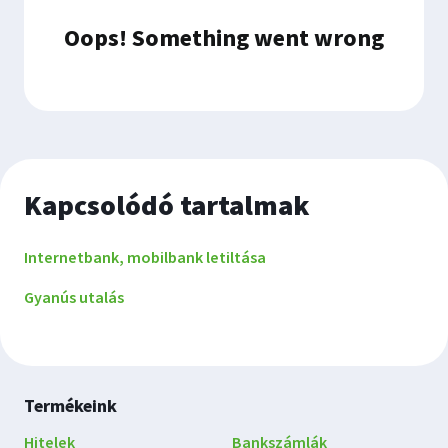
Kapcsolódó tartalmak
Internetbank, mobilbank letiltása
Gyanús utalás
Lábléc
Termékeink
navigáció
Hitelek
Bankszámlák