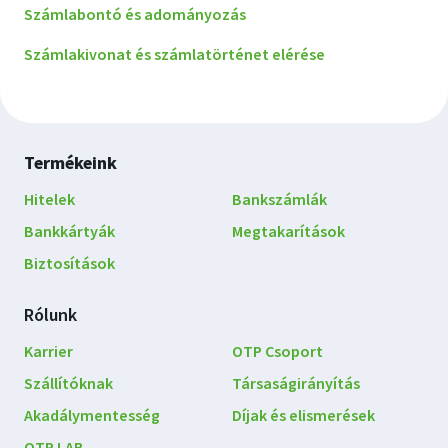
Számlabontó és adományozás
Számlakivonat és számlatörténet elérése
Lábléc
Termékeink
navigáció
Hitelek
Bankszámlák
Bankkártyák
Megtakarítások
Biztosítások
Rólunk
Karrier
OTP Csoport
Szállítóknak
Társaságirányítás
Akadálymentesség
Díjak és elismerések