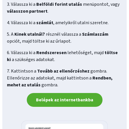
3. Válassza ki a
Belföldi forint utalás
menüpontot, vagy
válasszon partnert
.
4. Válassza ki a
számlát
, amelyikről utalni szeretne.
5. A
Kinek utalnál?
résznél válassza a
Számlaszám
opciót, majd töltse ki az űrlapot.
6. Válassza ki a
Rendszeresen
lehetőséget, majd
töltse
ki
a szükséges adatokat.
7. Kattintson a
Tovább az ellenőrzéshez
gombra.
Ellenőrizze az adatokat, majd kattintson a
Rendben,
mehet az utalás
gombra.
Belépek az internetbankba