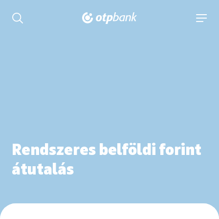
tartalmához
Keresés kinyitása
navigá
Rendszeres belföldi forint
átutalás