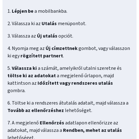
1.
Lépjen be
a mobilbankba.
2. Válassza ki az
Utalás
menüpontot.
3. Válassza az
Új utalás
opciót.
4. Nyomja meg az
Új címzettnek
gombot, vagy válasszon
ki egy
rögzített partnert
.
5.
Válassza ki
a számát, amelyikről utalni szeretne és
töltse ki az adatokat
a megjelenő űrlapon, majd
kattintson az
Időzített vagy rendszeres utalás
gombra.
6. Töltse ki a rendszeres átutalás adatait, majd válassza a
Tovább az ellenőrzéshez
lehetőséget.
7. A megjelenő
Ellenőrzés
adatlapon ellenőrizze az
adatokat, majd válassza a
Rendben, mehet az utalás
lehetőséget.