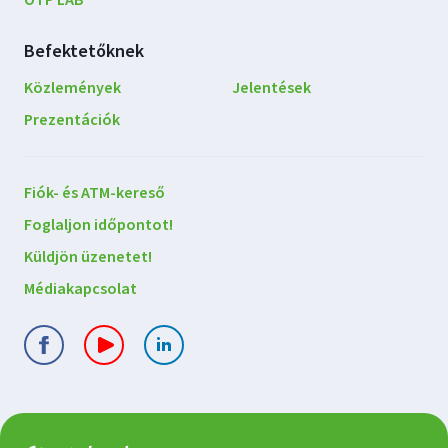
OTP LAB
Befektetőknek
Közlemények
Jelentések
Prezentációk
Lépjen
Fiók- és ATM-kereső
kapcsolatba
Foglaljon időpontot!
velünk
Küldjön üzenetet!
Médiakapcsolat