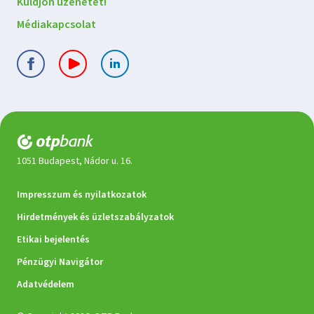
velünk
Küldjön üzenetet!
Médiakapcsolat
1051 Budapest, Nádor u. 16.
Jogi
Impresszum és nyilatkozatok
dokumentumok
Hirdetmények és üzletszabályzatok
Etikai bejelentés
Pénzügyi Navigátor
Adatvédelem