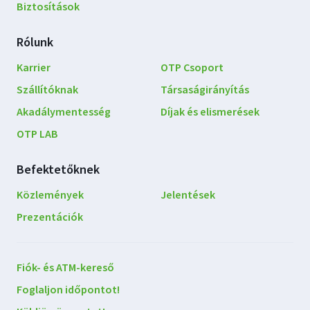
Biztosítások
Rólunk
Karrier
OTP Csoport
Szállítóknak
Társaságirányítás
Akadálymentesség
Díjak és elismerések
OTP LAB
Befektetőknek
Közlemények
Jelentések
Prezentációk
Lépjen
Fiók- és ATM-kereső
kapcsolatba
Foglaljon időpontot!