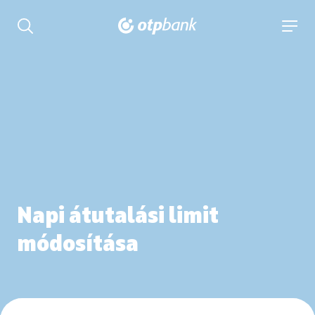
tartalmához
Keresés kinyitása
navigá
Napi átutalási limit
módosítása