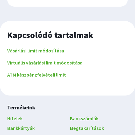
Kapcsolódó tartalmak
Vásárlási limit módosítása
Virtuális vásárlási limit módosítása
ATM készpénzfelvételi limit
Lábléc
Termékeink
navigáció
Hitelek
Bankszámlák
Bankkártyák
Megtakarítások