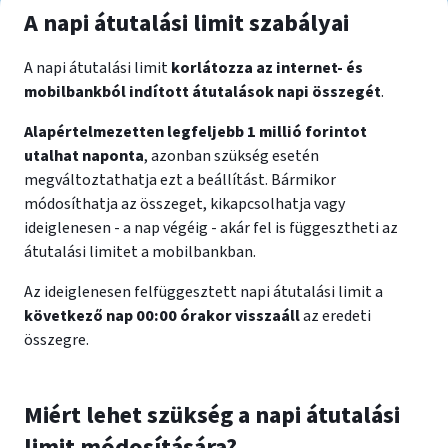
A napi átutalási limit szabályai
A napi átutalási limit
korlátozza az internet- és
mobilbankból indított átutalások napi összegét
.
Alapértelmezetten legfeljebb 1 millió forintot
utalhat naponta
, azonban szükség esetén
megváltoztathatja ezt a beállítást. Bármikor
módosíthatja az összeget, kikapcsolhatja vagy
ideiglenesen - a nap végéig - akár fel is függesztheti az
átutalási limitet a mobilbankban.
Az ideiglenesen felfüggesztett napi átutalási limit a
következő nap 00:00 órakor visszaáll
az eredeti
összegre.
Miért lehet szükség a napi átutalási
limit módosítására?