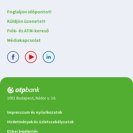
Foglaljon időpontot!
Küldjön üzenetet!
Fiók- és ATM-kereső
Médiakapcsolat
1051 Budapest, Nádor u. 16.
Jogi
Impresszum és nyilatkozatok
dokumentumok
Hirdetmények és üzletszabályzatok
Etikai bejelentés