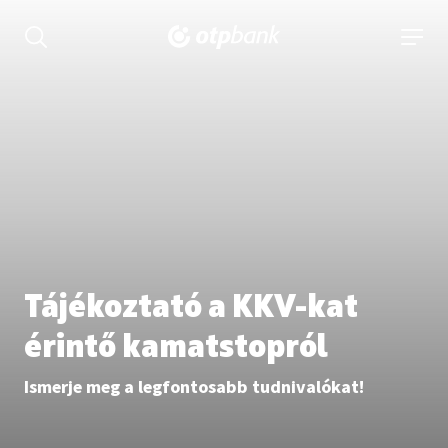
tartalmához
Keresés kinyitása
navigá
Tájékoztató a KKV-kat
érintő kamatstopról
Ismerje meg a legfontosabb tudnivalókat!