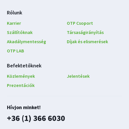
Rólunk
Karrier
OTP Csoport
Szállítóknak
Társaságirányítás
Akadálymentesség
Díjak és elismerések
OTP LAB
Befektetőknek
Közlemények
Jelentések
Prezentációk
Lépjen
Hívjon minket!
kapcsolatba
plusz
+36 (1) 366 6030
velünk