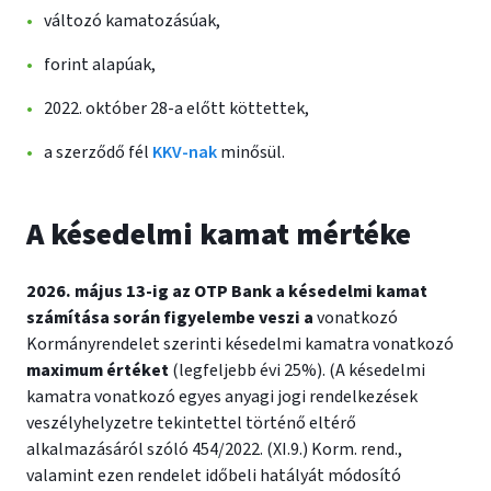
változó kamatozásúak,
forint alapúak,
2022. október 28-a előtt köttettek,
a szerződő fél
KKV-nak
minősül.
A késedelmi kamat mértéke
2026. május 13-ig az OTP Bank a késedelmi kamat
számítása során figyelembe veszi a
vonatkozó
Kormányrendelet szerinti késedelmi kamatra vonatkozó
maximum értéket
(legfeljebb évi 25%). (A késedelmi
kamatra vonatkozó egyes anyagi jogi rendelkezések
veszélyhelyzetre tekintettel történő eltérő
alkalmazásáról szóló 454/2022. (XI.9.) Korm. rend.,
valamint ezen rendelet időbeli hatályát módosító