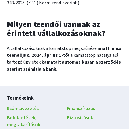
343/2025. (X.31.) Korm. rend. szerint.)
Milyen teendői vannak az
érintett vállalkozásoknak?
A vállalkozásoknak a kamatstop megszűnése
miatt nincs
teendőjük. 2024. április 1-től
a kamatstop hatálya alá
tartozó ügyletek
kamatait automatikusan a szerződés
szerint számítja a bank.
Lábléc
Termékeink
navigáció
Számlavezetés
Finanszírozás
Befektetések,
Biztosítások
megtakarítások