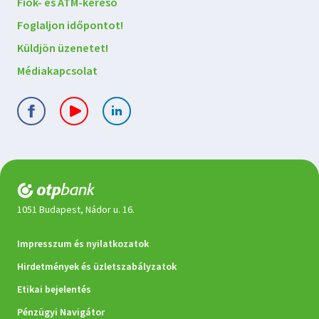
Lépjen
Fiók- és ATM-kereső
kapcsolatba
Foglaljon időpontot!
velünk
Küldjön üzenetet!
Médiakapcsolat
1051 Budapest, Nádor u. 16.
Jogi
Impresszum és nyilatkozatok
dokumentumok
Hirdetmények és üzletszabályzatok
Etikai bejelentés
Pénzügyi Navigátor