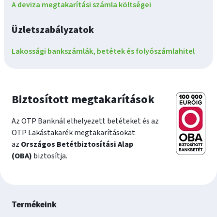
A deviza megtakarítási számla költségei
Üzletszabályzatok
Lakossági bankszámlák, betétek és folyószámlahitel
Biztosított megtakarítások
Az OTP Banknál elhelyezett betéteket és az
OTP Lakástakarék megtakarításokat
az
Országos Betétbiztosítási Alap
(OBA)
biztosítja.
Lábléc
Termékeink