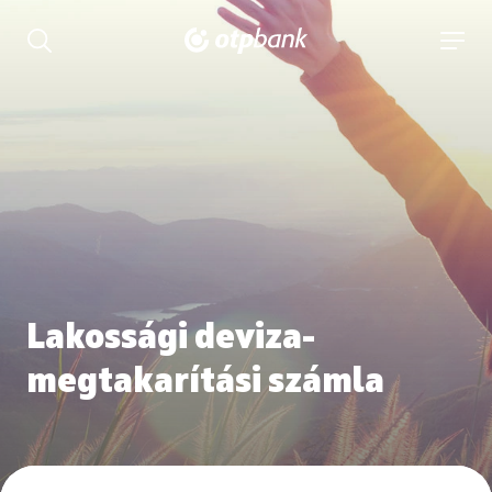
tartalmához
Keresés kinyitása
navigá
Lakossági deviza-
megtakarítási számla