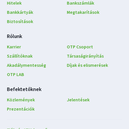
navigáció
Hitelek
Bankszámlák
Bankkártyák
Megtakarítások
Biztosítások
Rólunk
Karrier
OTP Csoport
Szállítóknak
Társaságirányítás
Akadálymentesség
Díjak és elismerések
OTP LAB
Befektetőknek
Közlemények
Jelentések
Prezentációk