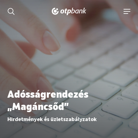
tartalmához
Keresés kinyitása
navigá
Adósságrendezés
„Magáncsőd”
Hirdetmények és üzletszabályzatok