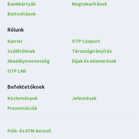
Bankkártyák
Megtakarítások
Biztosítások
Rólunk
Karrier
OTP Csoport
Szállítóknak
Társaságirányítás
Akadálymentesség
Díjak és elismerések
OTP LAB
Befektetőknek
Közlemények
Jelentések
Prezentációk
Lépjen
Fiók- és ATM-kereső