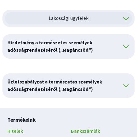
Lakossági ügyfelek
Hirdetmény a természetes személyek
adósságrendezéséről („Magáncsőd”)
Üzletszabályzat a természetes személyek
adósságrendezéséről („Magáncsőd”)
Lábléc
Termékeink
navigáció
Hitelek
Bankszámlák