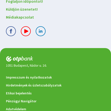
kapcsolatba
Foglaljon időpontot!
velünk
Küldjön üzenetet!
Médiakapcsolat
1051 Budapest, Nádor u. 16.
Jogi
Impresszum és nyilatkozatok
dokumentumok
Hirdetmények és üzletszabályzatok
Etikai bejelentés
Pénzügyi Navigátor
Adatvédelem