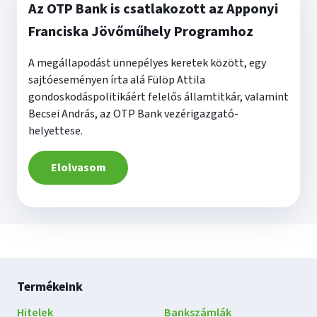
Az OTP Bank is csatlakozott az Apponyi
Franciska Jövőműhely Programhoz
A megállapodást ünnepélyes keretek között, egy
sajtóeseményen írta alá Fülöp Attila
gondoskodáspolitikáért felelős államtitkár, valamint
Becsei András, az OTP Bank vezérigazgató-
helyettese.
Elolvasom
Lábléc
Termékeink
navigáció
Hitelek
Bankszámlák