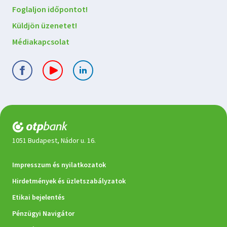
kapcsolatba
Foglaljon időpontot!
velünk
Küldjön üzenetet!
Médiakapcsolat
1051 Budapest, Nádor u. 16.
Jogi
Impresszum és nyilatkozatok
dokumentumok
Hirdetmények és üzletszabályzatok
Etikai bejelentés
Pénzügyi Navigátor