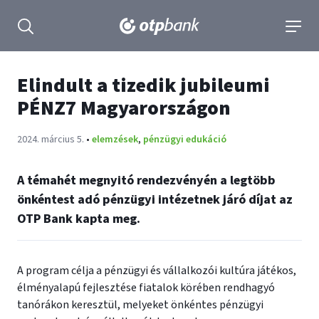
tartalmához
Keresés kinyitása
navigá
Elindult a tizedik jubileumi
PÉNZ7 Magyarországon
Publikálva:
2024. március 5.
•
elemzések
,
pénzügyi edukáció
A témahét megnyitó rendezvényén a legtöbb
önkéntest adó pénzügyi intézetnek járó díjat az
OTP Bank kapta meg.
A program célja a pénzügyi és vállalkozói kultúra játékos,
élményalapú fejlesztése fiatalok körében rendhagyó
tanórákon keresztül, melyeket önkéntes pénzügyi