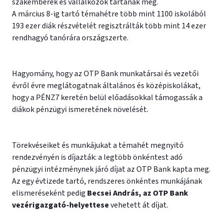
szakemberek és vállalkozók tartanak meg.
A március 8-ig tartó témahétre több mint 1100 iskolából
193 ezer diák részvételét regisztrálták több mint 14 ezer
rendhagyó tanórára országszerte.
Hagyomány, hogy az OTP Bank munkatársai és vezetői
évről évre meglátogatnak általános és középiskolákat,
hogy a PÉNZ7 keretén belül előadásokkal támogassák a
diákok pénzügyi ismeretének növelését.
Törekvéseiket és munkájukat a témahét megnyitó
rendezvényén is díjazták: a legtöbb önkéntest adó
pénzügyi intézménynek járó díjat az OTP Bank kapta meg.
Az egy évtizede tartó, rendszeres önkéntes munkájának
elismeréseként pedig
Becsei András, az OTP Bank
vezérigazgató-helyettese
vehetett át díjat.