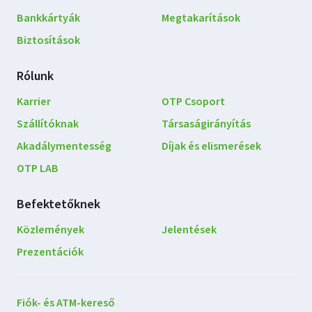
Bankkártyák
Megtakarítások
Biztosítások
Rólunk
Karrier
OTP Csoport
Szállítóknak
Társaságirányítás
Akadálymentesség
Díjak és elismerések
OTP LAB
Befektetőknek
Közlemények
Jelentések
Prezentációk
Lépjen
Fiók- és ATM-kereső