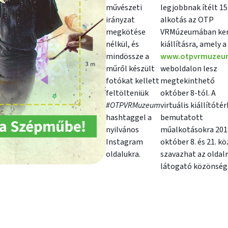
művészeti
legjobbnak ítélt 15
irányzat
alkotás az OTP
megkötése
VRMúzeumában ker
nélkül, és
kiállításra, amely a
mindössze a
www.otpvrmuzeu
műről készült
weboldalon lesz
fotókat kellett
megtekinthető
feltölteniük
október 8-tól. A
#OTPVRMuzeum
virtuális kiállítóté
hashtaggel a
bemutatott
nyilvános
műalkotásokra 201
Instagram
október 8. és 21. k
oldalukra.
szavazhat az oldal
látogató közönség