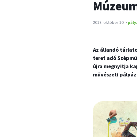
Múzeu
Publikálva:
2018. október 10.
•
pály
Az állandó tárlat
teret adó Szépmű
újra megnyitja k
művészeti pályáz