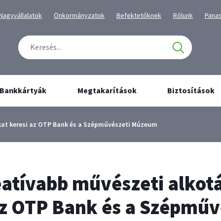
tartalmához
navigációhoz
Kiválaszott
Kiválaszott
Kiválaszott
Kiválaszott
Kivál
Nagyvállalatok
Önkormányzatok
Befektetőknek
Rólunk
Pana
üzletág
üzletág
üzletág
üzletág
üzlet
Keresés
Találatok
száma:
0
Bankkártyák
Megtakarítások
Biztosítások
kat keresi az OTP Bank és a Szépművészeti Múzeum
eatívabb művészeti alkot
az OTP Bank és a Szépműv