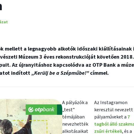
m
ázat
ok mellett a legnagyobb alkotók időszaki kiállításainak 
vészeti Múzeum 3 éves rekonstrukcióját követően 2018.
apuit. Az újranyitáshoz kapcsolódva az OTP Bank a mú
atot indított
„Kerülj be a Szépműbe!”
címmel.
A pályázók a
Az Instagramon
„test”
keresztül nevezett
témájában
pályaműveket a
7
nevezhették
tagból álló szakma
alkotásaikat
zsűri értékeli
, és a