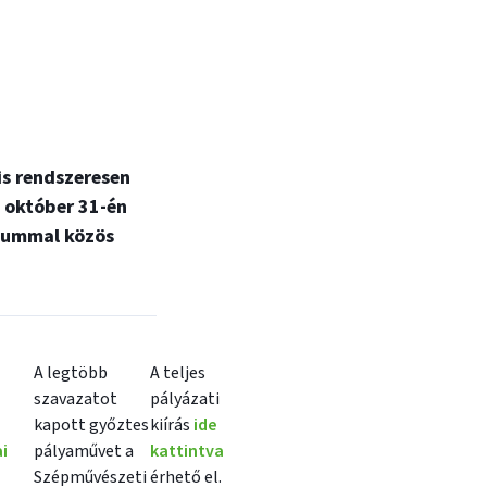
is rendszeresen
 október 31-én
zeummal közös
A legtöbb
A teljes
szavazatot
pályázati
kapott győztes
kiírás
ide
i
pályaművet a
kattintva
Szépművészeti
érhető el.