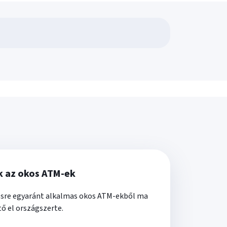
k az okos ATM-ek
tésre egyaránt alkalmas okos ATM-ekből ma
ő el országszerte.