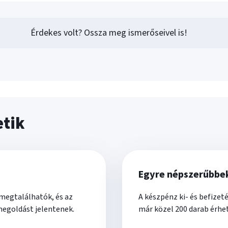
Érdekes volt? Ossza meg ismerőseivel is!
etik
Egyre népszerűbbe
 megtalálhatók, és az
A készpénz ki- és befize
megoldást jelentenek.
már közel 200 darab érhet