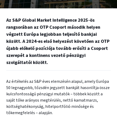
Az S&P Global Market Intelligence 2025-ös
rangsorában az OTP Csoport második helyen
végzett Európa legjobban teljesítő bankjai
között. A 2024-es első helyezést követően az OTP
újabb előkelő pozíciója tovább erősíti a Csoport
szerepét a kontinens vezető pénzügyi
szolgáltatói között.
Az értékelés az S&P éves elemzésén alapul, amely Európa
50 legnagyobb, tőzsdén jegyzett bankját hasonlítja össze
kulcsfontosságú pénzügyi mutatók – többek között a
saját tőke arányos megtérülés, nettó kamatmarzs,
költséghatékonyság, hitelportfólió minősége és
tőkemegfelelés – alapján.