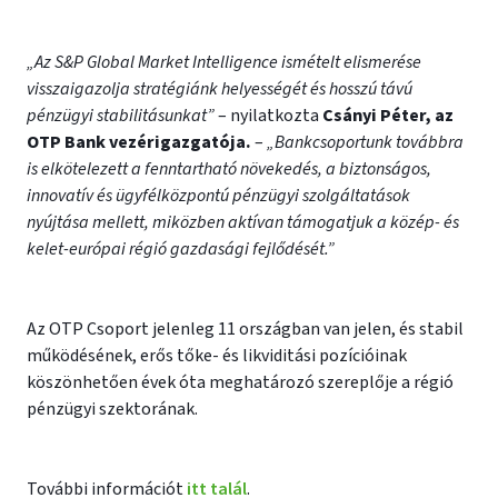
„Az S&P Global Market Intelligence ismételt elismerése
visszaigazolja stratégiánk helyességét és hosszú távú
pénzügyi stabilitásunkat”
– nyilatkozta
Csányi Péter, az
OTP Bank vezérigazgatója.
–
„Bankcsoportunk továbbra
is elkötelezett a fenntartható növekedés, a biztonságos,
innovatív és ügyfélközpontú pénzügyi szolgáltatások
nyújtása mellett, miközben aktívan támogatjuk a közép- és
kelet-európai régió gazdasági fejlődését.”
Az OTP Csoport jelenleg 11 országban van jelen, és stabil
működésének, erős tőke- és likviditási pozícióinak
köszönhetően évek óta meghatározó szereplője a régió
pénzügyi szektorának.
További információt
itt talál
.