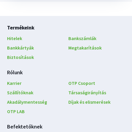
Lábléc
Termékeink
navigáció
Hitelek
Bankszámlák
Bankkártyák
Megtakarítások
Biztosítások
Rólunk
Karrier
OTP Csoport
Szállítóknak
Társaságirányítás
Akadálymentesség
Díjak és elismerések
OTP LAB
Befektetőknek