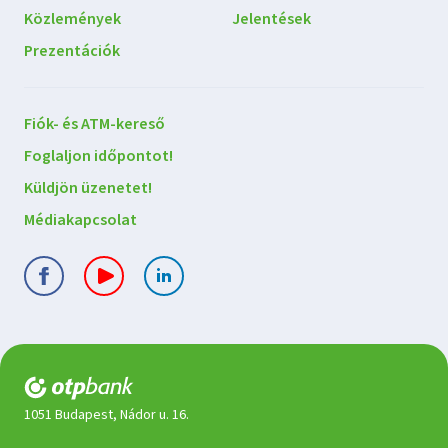
Közlemények
Jelentések
Prezentációk
Lépjen
Fiók- és ATM-kereső
kapcsolatba
Foglaljon időpontot!
velünk
Küldjön üzenetet!
Médiakapcsolat
1051 Budapest, Nádor u. 16.