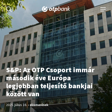
tartalmához
Keresés kinyitása
navigá
S&P: Az OTP Csoport immár
második éve Európa
legjobban teljesítő bankjai
között van
Publikálva:
2025. július 16.
•
elismerések