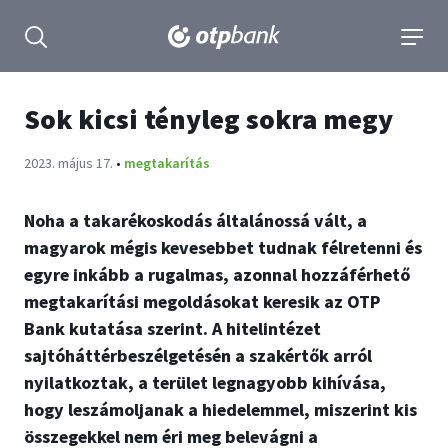
tartalmához
Keresés kinyitása
navigá
Sok kicsi tényleg sokra megy
Publikálva:
2023. május 17.
•
megtakarítás
Noha a takarékoskodás általánossá vált, a
magyarok mégis kevesebbet tudnak félretenni és
egyre inkább a rugalmas, azonnal hozzáférhető
megtakarítási megoldásokat keresik az OTP
Bank kutatása szerint. A hitelintézet
sajtóháttérbeszélgetésén a szakértők arról
nyilatkoztak, a terület legnagyobb kihívása,
hogy leszámoljanak a hiedelemmel, miszerint kis
összegekkel nem éri meg belevágni a