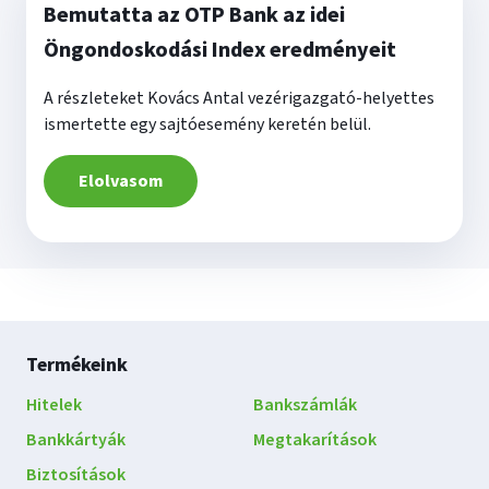
Bemutatta az OTP Bank az idei
Öngondoskodási Index eredményeit
A részleteket Kovács Antal vezérigazgató-helyettes
ismertette egy sajtóesemény keretén belül.
Elolvasom
Lábléc
Termékeink
navigáció
Hitelek
Bankszámlák
Bankkártyák
Megtakarítások
Biztosítások