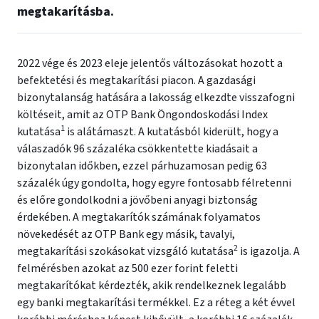
megtakarításba.
2022 vége és 2023 eleje jelentős változásokat hozott a
befektetési és megtakarítási piacon. A gazdasági
bizonytalanság hatására a lakosság elkezdte visszafogni
költéseit, amit az OTP Bank Öngondoskodási Index
1
kutatása
is alátámaszt. A kutatásból kiderült, hogy a
válaszadók 96 százaléka csökkentette kiadásait a
bizonytalan időkben, ezzel párhuzamosan pedig 63
százalék úgy gondolta, hogy egyre fontosabb félretenni
és előre gondolkodni a jövőbeni anyagi biztonság
érdekében. A megtakarítók számának folyamatos
növekedését az OTP Bank egy másik, tavalyi,
2
megtakarítási szokásokat vizsgáló kutatása
is igazolja. A
felmérésben azokat az 500 ezer forint feletti
megtakarítókat kérdezték, akik rendelkeznek legalább
egy banki megtakarítási termékkel. Ez a réteg a két évvel