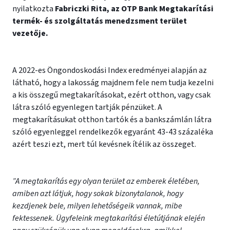
nyilatkozta
Fabriczki Rita, az OTP Bank Megtakarítási
termék- és szolgáltatás menedzsment terület
vezetője.
A 2022-es Öngondoskodási Index eredményei alapján az
látható, hogy a lakosság majdnem fele nem tudja kezelni
a kis összegű megtakarításokat, ezért otthon, vagy csak
látra szóló egyenlegen tartják pénzüket. A
megtakarításukat otthon tartók és a bankszámlán látra
szóló egyenleggel rendelkezők egyaránt 43-43 százaléka
azért teszi ezt, mert túl kevésnek ítélik az összeget.
”A megtakarítás egy olyan terület az emberek életében,
amiben azt látjuk, hogy sokak bizonytalanok, hogy
kezdjenek bele, milyen lehetőségeik vannak, mibe
fektessenek. Ügyfeleink megtakarítási életútjának elején