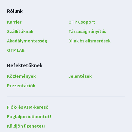
Rólunk
Karrier
OTP Csoport
Szállítóknak
Társaságirányítás
Akadálymentesség
Díjak és elismerések
OTP LAB
Befektetőknek
Közlemények
Jelentések
Prezentációk
Lépjen
Fiók- és ATM-kereső
kapcsolatba
Foglaljon időpontot!
velünk
Küldjön üzenetet!