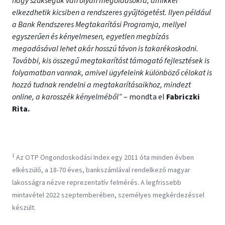
nagy szükségük van olyan megoldásokra, amikkel
elkezdhetik kicsiben a rendszeres gyűjtögetést. Ilyen például
a Bank Rendszeres Megtakarítási Programja, mellyel
egyszerűen és kényelmesen, egyetlen megbízás
megadásával lehet akár hosszú távon is takarékoskodni.
További, kis összegű megtakarítást támogató fejlesztések is
folyamatban vannak, amivel ügyfeleink különböző célokat is
hozzá tudnak rendelni a megtakarításaikhoz, mindezt
online, a karosszék kényelméből”
– mondta el
Fabriczki
Rita.
1
Az OTP Öngondoskodási Index egy 2011 óta minden évben
elkészülő, a 18-70 éves, bankszámlával rendelkező magyar
lakosságra nézve reprezentatív felmérés. A legfrissebb
mintavétel 2022 szeptemberében, személyes megkérdezéssel
készült.