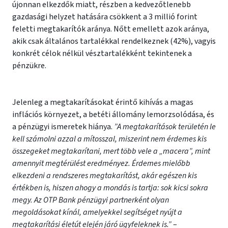
újonnan elkezdők miatt, részben a kedvezőtlenebb
gazdasági helyzet hatására csökkent a 3 millió forint
feletti megtakarítók aránya. Nőtt emellett azok aránya,
akik csak általános tartalékkal rendelkeznek (42%), vagyis
konkrét célok nélkül vésztartalékként tekintenek a
pénzükre.
Jelenleg a megtakarításokat érintő kihívás a magas
inflációs környezet, a betéti állomány lemorzsolódása, és
a pénzügyi ismeretek hiánya.
”A megtakarítások területén le
kell számolni azzal a mítosszal, miszerint nem érdemes kis
összegeket megtakarítani, mert több vele a „macera”, mint
amennyit megtérülést eredményez. Érdemes mielőbb
elkezdeni a rendszeres megtakarítást, akár egészen kis
értékben is, hiszen ahogy a mondás is tartja: sok kicsi sokra
megy. Az OTP Bank pénzügyi partnerként olyan
megoldásokat kínál, amelyekkel segítséget nyújt a
megtakarítási életút elején járó ügyfeleknek is.”
–