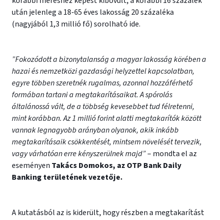
korábbi méréshez képest kibővült, a korábbi 16 százalék
után jelenleg a 18-65 éves lakosság 20 százaléka
(nagyjából 1,3 millió fő) sorolható ide.
”Fokozódott a bizonytalanság a magyar lakosság körében a
hazai és nemzetközi gazdasági helyzettel kapcsolatban,
egyre többen szeretnék rugalmas, azonnal hozzáférhető
formában tartani a megtakarításaikat. A spórolás
általánossá vált, de a többség kevesebbet tud félretenni,
mint korábban. Az 1 millió forint alatti megtakarítók között
vannak legnagyobb arányban olyanok, akik inkább
megtakarításaik csökkentését, mintsem növelését tervezik,
vagy várhatóan erre kényszerülnek majd”
– mondta el az
eseményen
Takács Domokos, az OTP Bank Daily
Banking területének vezetője.
A kutatásból az is kiderült, hogy részben a megtakarítást