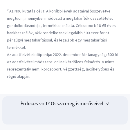
2
Az NRC kutatás célja: A korábbi évek adataival összevetve
megtudni, mennyiben módosult a megtakarítók összetétele,
gondolkodásmódja, termékhasználata. Célcsoport: 18-65 éves
bankhasználók, akik rendelkeznek legalább 500 ezer forint
pénzügyi megtakarítással, és legalább egy megtakarítási
termékkel.
Az adatfelvétel időpontja: 2022. december Mintanagyság: 800 fő
Az adatfelvétel módszere: online kérdőíves felmérés. A minta
reprezentatív nem, korcsoport, végzettség, lakóhelytípus és
régió alapján.
Érdekes volt? Ossza meg ismerőseivel is!