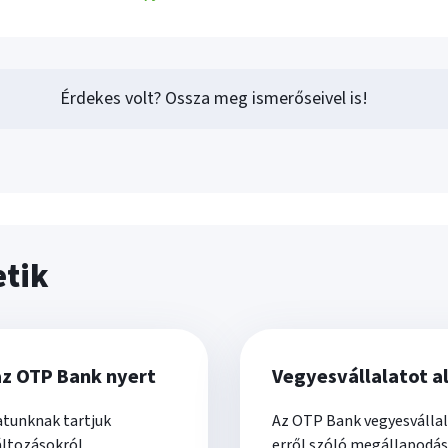
Érdekes volt? Ossza meg ismerőseivel is!
etik
az OTP Bank nyert
Vegyesvállalatot a
atunknak tartjuk
Az OTP Bank vegyesvállal
áltozásokról.
erről szóló megállapodáso