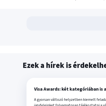
Ezek a hírek is érdekelh
Visa Awards: két kategóriában is 
A gyorsan változó helyzetben kiemelt felad
ügyfeleinket folyamatosan tájékoztatni a v