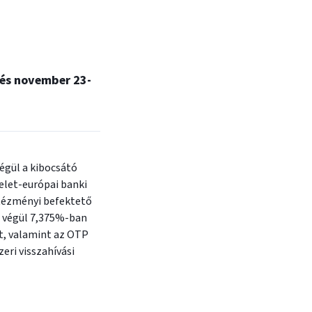
 és november 23-
égül a kibocsátó
elet-európai banki
ntézményi befektető
t végül 7,375%-ban
t, valamint az OTP
eri visszahívási