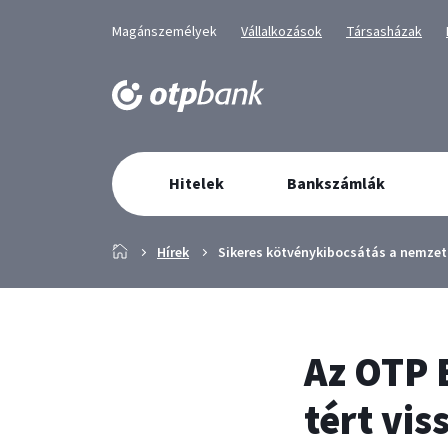
Üzletág
Kiválaszott
Kiválaszott
Kiválaszott
Magánszemélyek
Vállalkozások
Társasházak
üzletág
üzletág
üzletág
választó
navigáció
Elsődleges
Hitelek
Bankszámlák
navigáció
Főoldal
Hírek
Sikeres kötvénykibocsátás a nemzet
Az OTP 
tért vi