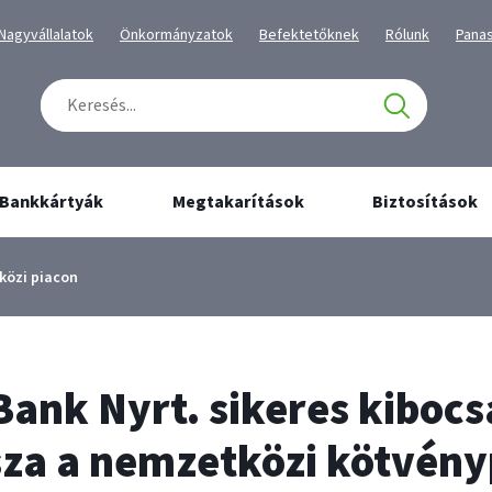
tartalmához
navigációhoz
Kiválaszott
Kiválaszott
Kiválaszott
Kiválaszott
Kivál
Nagyvállalatok
Önkormányzatok
Befektetőknek
Rólunk
Pana
üzletág
üzletág
üzletág
üzletág
üzlet
Keresés
Találatok
száma:
0
Bankkártyák
Megtakarítások
Biztosítások
közi piacon
Bank Nyrt. sikeres kibocs
ssza a nemzetközi kötvény