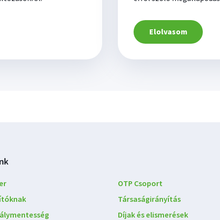
Elolvasom
nk
er
OTP Csoport
lítóknak
Társaságirányítás
álymentesség
Díjak és elismerések