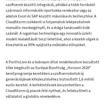
szoftverek közötti integráció, például a több forrásból
származó információk riportokba rendezése vagy az
adatok Excel és SAP közötti másolása és beillesztése. A
CloudStorm csökkenti a folyamatok leképezésének
manuális munkaigényét, és a drága tanácsadói órák
számát. A rugalmas technológia egy innovatív üzleti
modell kialakítását teszi lehetővé, ahol a kisebb cégek is
élvezhetik az RPA nyújtotta működési előnyöket.
A PortfoLion és a hubraum által rendelkezésre bocsátott
tőke kiegészíti az Európai Bizottság „Horizon 2020”
keretprogramja keretében a szoftverrobotok új
generációjának kifejlesztéséhez biztosított 1,6 millió
eurós keretet. A befektetésnek köszönhetően a
CloudStorm új piacok felé nyithat, és felkészítheti a
vállalatot a globális növekedésre.