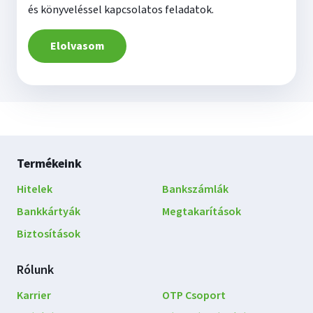
és könyveléssel kapcsolatos feladatok.
Elolvasom
Lábléc
Termékeink
navigáció
Hitelek
Bankszámlák
Bankkártyák
Megtakarítások
Biztosítások
Rólunk
Karrier
OTP Csoport