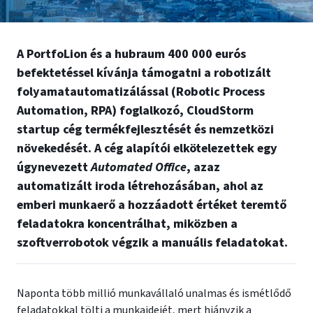
A PortfoLion és a hubraum 400 000 eurós
befektetéssel kívánja támogatni a robotizált
folyamatautomatizálással (Robotic Process
Automation, RPA) foglalkozó, CloudStorm
startup cég termékfejlesztését és nemzetközi
növekedését. A cég alapítói elkötelezettek egy
úgynevezett
Automated Office
, azaz
automatizált iroda létrehozásában, ahol az
emberi munkaerő a hozzáadott értéket teremtő
feladatokra koncentrálhat, miközben a
szoftverrobotok végzik a manuális feladatokat.
Naponta több millió munkavállaló unalmas és ismétlődő
feladatokkal tölti a munkaidejét, mert hiányzik a