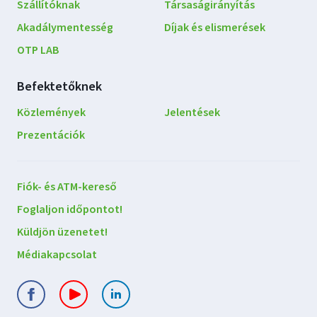
Szállítóknak
Társaságirányítás
Akadálymentesség
Díjak és elismerések
OTP LAB
Befektetőknek
Közlemények
Jelentések
Prezentációk
Lépjen
Fiók- és ATM-kereső
kapcsolatba
Foglaljon időpontot!
velünk
Küldjön üzenetet!
Médiakapcsolat