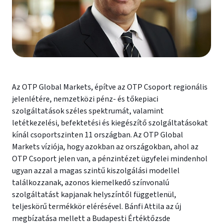
Az OTP Global Markets, építve az OTP Csoport regionális
jelenlétére, nemzetközi pénz- és tőkepiaci
szolgáltatások széles spektrumát, valamint
letétkezelési, befektetési és kiegészítő szolgáltatásokat
kínál csoportszinten 11 országban. Az OTP Global
Markets víziója, hogy azokban az országokban, ahol az
OTP Csoport jelen van, a pénzintézet ügyfelei mindenhol
ugyan azzal a magas szintű kiszolgálási modellel
találkozzanak, azonos kiemelkedő színvonalú
szolgáltatást kapjanak helyszíntől függetlenül,
teljeskörű termékkör elérésével. Bánfi Attila az új
megbízatása mellett a Budapesti Értéktőzsde