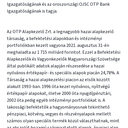
Igazgatóságának és az oroszországi OJSC OTP Bank
Igazgatóságának is tagja.
Az OTP Alapkezelő Zrt. a legnagyobb hazai alapkezelő
társaság, a befektetési alapokban és intézményi
portfoliókban kezelt vagyona 2021. augusztus 31-én
meghaladta az 1 715 milliárd forintot. Ezzel a Befektetési
Alapkezelők és Vagyonkezelők Magyarországi Szövetsége
által publikált adatok alapján részesedése a hazai
nyilvános értékpapír- és speciális alapok piacán 24,78%. A
Társaság a hazai alapkezelési piacon az elsők között
alakult 1993-ban. 1996 óta kezel nyilvános, nyíltvégű
értékpapír alapokat, illetve 2000 óta nyugdíjpénztári,
2002 óta pedig egyéb intézményi portfoliókat is. A
lakossági befektetők a hagyományosnak tekinthető
pénzpiaci, kötvény, vegyes és részvényalapok mellett
számos olyan speciális termék közül választhatnak, mint
az abszolút hozamú származtatott alapok, árupiaci alap,