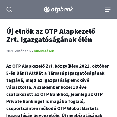
tartalmához
Keresés kinyitása
navigá
Új elnök az OTP Alapkezelő
Zrt. Igazgatóságának élén
Publikálva:
2021. október 6.
•
kinevezések
Az OTP Alapkezelő Zrt. közgyűlése 2021. október
5-én Bánfi Attilát a Társaság Igazgatóságának
tagjává, majd az Igazgatóság elnökévé
választotta. A szakember közel 10 éve
csatlakozott az OTP Bankhoz, jelenleg az OTP
Private Bankinget is magába foglaló,
csoportszinten működő OTP Global Markets
Igazgatóság ügyvezetője. Új megbízatásának