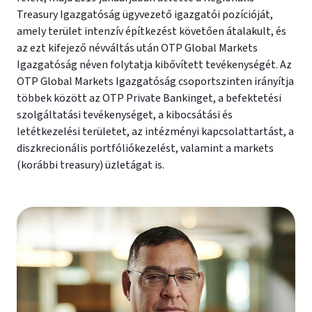
Treasury Igazgatóság ügyvezető igazgatói pozícióját,
amely terület intenzív építkezést követően átalakult, és
az ezt kifejező névváltás után OTP Global Markets
Igazgatóság néven folytatja kibővített tevékenységét. Az
OTP Global Markets Igazgatóság csoportszinten irányítja
többek között az OTP Private Bankinget, a befektetési
szolgáltatási tevékenységet, a kibocsátási és
letétkezelési területet, az intézményi kapcsolattartást, a
diszkrecionális portfóliókezelést, valamint a markets
(korábbi treasury) üzletágat is.