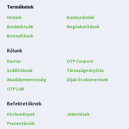
Lábléc
Termékeink
navigáció
Hitelek
Bankszámlák
Bankkártyák
Megtakarítások
Biztosítások
Rólunk
Karrier
OTP Csoport
Szállítóknak
Társaságirányítás
Akadálymentesség
Díjak és elismerések
OTP LAB
Befektetőknek
Közlemények
Jelentések
Prezentációk