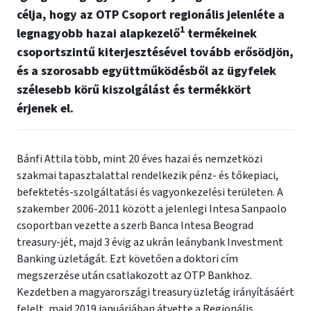
célja, hogy az OTP Csoport regionális jelenléte a
1
legnagyobb hazai alapkezelő
termékeinek
csoportszintű kiterjesztésével tovább erősödjön,
és a szorosabb együttműködésből az ügyfelek
szélesebb körű kiszolgálást és termékkört
érjenek el.
Bánfi Attila több, mint 20 éves hazai és nemzetközi
szakmai tapasztalattal rendelkezik pénz- és tőkepiaci,
befektetés-szolgáltatási és vagyonkezelési területen. A
szakember 2006-2011 között a jelenlegi Intesa Sanpaolo
csoportban vezette a szerb Banca Intesa Beograd
treasury-jét, majd 3 évig az ukrán leánybank Investment
Banking üzletágát. Ezt követően a doktori cím
megszerzése után csatlakozott az OTP Bankhoz.
Kezdetben a magyarországi treasury üzletág irányításáért
felelt, majd 2019 januárjában átvette a Regionális