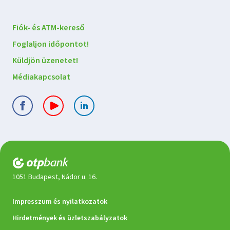
Lépjen
Fiók- és ATM-kereső
kapcsolatba
Foglaljon időpontot!
velünk
Küldjön üzenetet!
Médiakapcsolat
1051 Budapest, Nádor u. 16.
Jogi
Impresszum és nyilatkozatok
dokumentumok
Hirdetmények és üzletszabályzatok